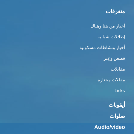
متفرقات
أخبار من هنا وهناك
إطلالات شبابية
أخبار ونشاطات مسكونية
قصص وعِبر
مقابلات
مقالات مختارة
Links
أيقونات
صلوات
Audio/video