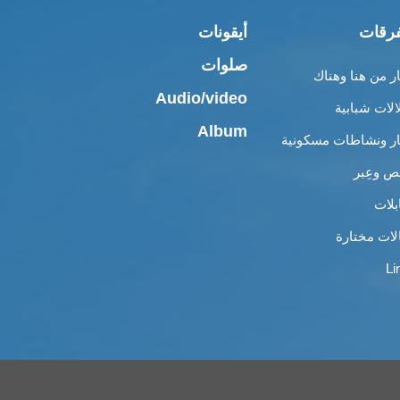
رقات
أيقونات
صلوات
ار من هنا وهناك
Audio/video
الات شبابية
Album
ار ونشاطات مسكونية
 وعِبر
بلات
لات مختارة
Li