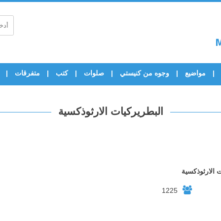
مواضيع
وجوه من كنيستي
صلوات
كتب
متفرقات
البطريركيات الارثوذكسية
 الارثوذكسية
1225