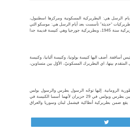
أيام الرسل هي: البطريركية المسكونية ومركزها اسطنبول،
ريركيات “حديثة” تأسست بعد أيام الرسل هي: موسكو التي
صارت بطريركية سنة 1589، وصربيا التي صارت بطريركية سنة 1219، ورومانيا التي صارت بطريركية سنة 1925، وبلغاريا التي صارت بطريركية سنة 1945، وبطريركية جورجيا وهي كنيسة قديمة جدا
ستـقـلـة سـنـة 1830 ويرعاها رئيس أساقفة. كذلك كنيسة قبرص كنيسة مستقلة منذ سنة 431 ويرعاها رئيس أساقفة. أضف اليها كنيسة بولونيا، وكنيسة ألبانيا، وكنيسة
المتقدم بينها، اي البطريرك المسكونيّ، الأوّل بين متساوين،
رية الرومانية. إليها توجّه الرسول بطرس والرسول بولس
للبشارة بالإنجيل، ومنها انطلقت كل الرحلات التبشيرية كما نعرف من كتاب أعمال الرسل في العهد الجديد. عيد بطريركيّتنا هو عيد الرسولين بطرس وبولس في 29 حزيران لأنهما أسسا الكنيسة في
ي يقع ضمن بطريركية أنطاكية فيشمل لبنان وسوريا والعراق
Tweet