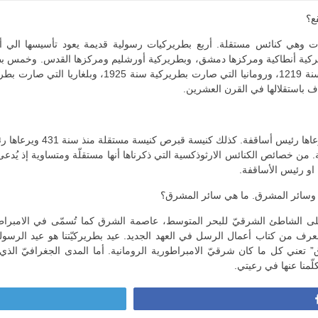
ع؟
يات وهي كنائس مستقلة. أربع بطريركيات رسولية قديمة يعود تأسيسها الي 
يركية أنطاكية ومركزها دمشق، وبطريركية أورشليم ومركزها القدس. وخمس بط
اف باستقلالها في القرن العشرين.
: صارت كنيسـة اليـونــان م
ة. من خصائص الكنائس الارثوذكسية التي ذكرناها أنها مستقلّة ومتساوية إذ يُدعى 
او رئيس الأساقفة.
ة وسائر المشرق. ما هي سائر المشرق؟
ى الشاطئ الشرقيّ للبحر المتوسط، عاصمة الشرق كما تُسمّى في الامبراطو
” تعني كل ما كان شرقيّ الامبراطورية الرومانية. أما المدى الجغرافيّ الذ
لّمنا عنها في رعيتي.