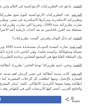
التلميذ
: ما هو عدد البطريركيات الارثوذكسية في العالم واين تق
المرشد
: عدد البطريركيات الارثوذكسية اليوم تسع بطريرك
وبطريركية الاسكندرية ومركزها الاسكندرية في مصر، وبطر
مستقلة منذ القرن الخامس ثم بعد أحداث تاريخية أُعيد الاعتر
التلميذ
: لم تذكُر اليونان وقبرص. أليست بطريركيات؟
المـرشـد
تشيكيا وسلوفاكيا، وكنيسة فنلندا، وهي كنائس ذات إدارة ذاتيّ
وإن السلطة العليا فيها هي المجمع المقدّس برئاسة البطريرك 
التلميذ
: ونحن، اسم بطريركنا “يوحنا العاشر” بطريرك أنطاكي
المرشد
: كانت مدينة أنطاكية في عصر الرسل اهم مدينة عل
أنطاكية وهما شفيعا الكرسيّ الأنطاكي. كلمة “سائر المشرق
والخليج العربي، أضف اليها الأبرشيات التي في المَهاجر وقد تك
0
Share
SHARES