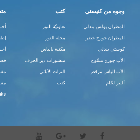
وجوه من كنيستي
كتب
متف
المطران بولس بندلي
تعاونيّة النور
أخب
المطران جورج خضر
مجلة النور
إطل
كوستي بندلي
مكتبة بانياس
أخب
الأب جورج مسّوح
منشورات دير الحرف
قصص
الأب الياس مرقص
التراث الأبائي
مقا
ألبير لحّام
كتب
مقا
nks