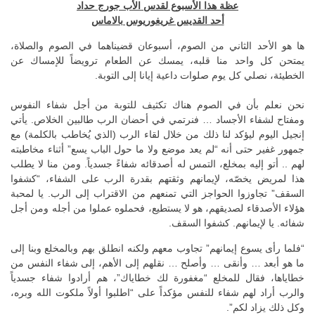
عظة هذا الأسبوع لقدس الأب جورج حداد
أحد القديس غريغوريوس بالاماس
ها هو الأحد الثاني من الصوم، أسبوعان قضيناهما في الصوم والصلاة،
يمتحن كل واحد منا قلبه، يمسك عن الطعام ترويضاً للإمساك عن
الخطيئة، نصلي كل يوم صلوات داعية إيانا إلى التوبة.
نحن نعلم بأن في الصوم هناك تكثيف للتوبة من أجل شفاء النفوس
ومفتاح لشفاء الأجساد … فنرتمي في أحضان الرب طالبين الخلاص. يأتي
إنجيل اليوم ليؤكد لنا ذلك من خلال لقاء الرب (الذي يُخاطب بالكلمة) مع
جمهور غفير حتى أنه “لم يعد موضع ولا ما حول الباب يسع” أثناء مخاطبته
لهم .. أتو إليه بمخلع، التمس له أصدقائه شفاءً جسدياً. ومن منا لا يطلب
هذا لمريض يخصّه، لإيمانهم وثقتهم بقدرة الرب على الشفاء، “كشفوا
السقف” تجاوزوا الحواجز التي تمنعهم من الاقتراب إلى الرب. يا لمحبة
هؤلاء الأصدقاء لصديقهم، هو لا يستطيع، فحملوه عملوا من أجله ومن أجل
شفائه. يا لإيمانهم. كشفوا السقف.
“فلما رأى يسوع إيمانهم” تجاوب معهم ولكنه انطلق بهم وبالمخلع وبنا إلى
ما هو أبعد … وأنقى … وأصلح … نقلهم إلى الأهم، إلى شفاء النفس من
خطاياها، فقال للمخلع “مغفورة لك خطاياك”، هم أرادوا شفاء جسدياً
والرب أراد لهم شفاء للنفس مؤكداً على “اطلبوا أولاً ملكوت الله وبره،
وكل ذلك يزاد لكم”.