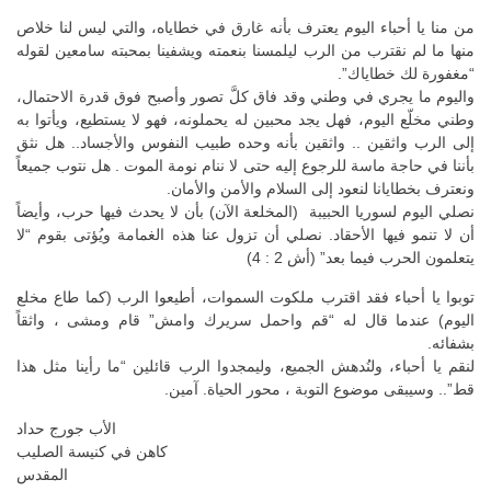
من منا يا أحباء اليوم يعترف بأنه غارق في خطاياه، والتي ليس لنا خلاص
منها ما لم نقترب من الرب ليلمسنا بنعمته ويشفينا بمحبته سامعين لقوله
“مغفورة لك خطاياك”.
واليوم ما يجري في وطني وقد فاق كلَّ تصور وأصبح فوق قدرة الاحتمال،
وطني مخلّع اليوم، فهل يجد محبين له يحملونه، فهو لا يستطيع، ويأتوا به
إلى الرب واثقين .. واثقين بأنه وحده طبيب النفوس والأجساد.. هل نثق
بأننا في حاجة ماسة للرجوع إليه حتى لا ننام نومة الموت . هل نتوب جميعاً
ونعترف بخطايانا لنعود إلى السلام والأمن والأمان.
نصلي اليوم لسوريا الحبيبة (المخلعة الآن) بأن لا يحدث فيها حرب، وأيضاً
أن لا تنمو فيها الأحقاد. نصلي أن تزول عنا هذه الغمامة ويُؤتى بقوم “لا
يتعلمون الحرب فيما بعد” (أش 2 : 4)
توبوا يا أحباء فقد اقترب ملكوت السموات، أطيعوا الرب (كما طاع مخلع
اليوم) عندما قال له “قم واحمل سريرك وامش” قام ومشى ، واثقاً
بشفائه.
لنقم يا أحباء، ولنُدهش الجميع، وليمجدوا الرب قائلين “ما رأينا مثل هذا
قط”.. وسيبقى موضوع التوبة ، محور الحياة. آمين.
الأب جورج حداد
كاهن في كنيسة الصليب
المقدس