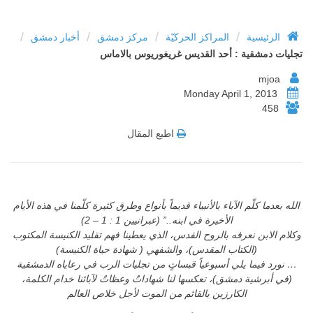
/
/
/
/
الرئيسية
المراكز الحركيّة
مركز دمشق
أخبار دمشق
تجليات دمشقية : أحد القديس غريغوريوس بالاماس
mjoa
Monday April 1, 2013
458
اطبع المقال
الله بعدما كلّم الآباء بالأنبياء قديماً بأنواع وطرق كثيرة كلّمنا في هذه الأيام
الأخيرة في ابنه..” (عبرانيين 1 : 1 – 2)
وكلام الابن نعرفه بالروح القدس، الذي يعطينا فهم تقليد الكنيسة المكتوب
(الكتاب المقدس)، والشفهي ( شهادة حياة الكنيسة)
… نورد فيما يلي أسبوعياً قبساتٍ من تجليات الرب في رعاياه الدمشقية
(في أبرشية دمشق)، تعكسها لنا شهاداتٌ وعظاتٌ لآبائنا خدام الكلمة،
الكارزين بالقائم من الموت لأجل خلاص العالم