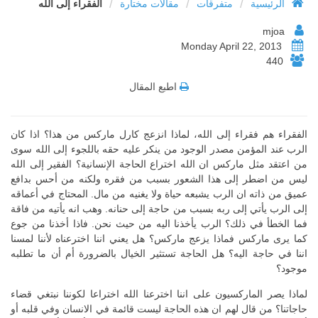
/
/
/
الرئيسية
متفرقات
مقالات مختارة
الفقراء إلى الله
mjoa
Monday April 22, 2013
440
اطبع المقال
الفقراء هم فقراء إلى الله، لماذا انزعج كارل ماركس من هذا؟ اذا كان
الرب عند المؤمن مصدر الوجود من ينكر عليه حقه باللجوء إلى الله سوى
من اعتقد مثل ماركس ان الله اختراع الحاجة الإنسانية؟ الفقير إلى الله
ليس من اضطر إلى هذا الشعور بسبب من فقره ولكنه من أحس بدافع
عميق من ذاته ان الرب يشبعه حياة ولا يغنيه من مال. المحتاج في أعماقه
إلى الرب يأتي إلى ربه بسبب من حاجة إلى حنانه. وهب انه يأتيه من فاقة
فما الخطأ في ذلك؟ الرب يأخذنا اليه من حيث نحن. فاذا أخذنا من جوع
كما يرى ماركس فماذا يزعج ماركس؟ هل يعني اننا اخترعناه لأننا لمسنا
اننا في حاجة اليه؟ هل الحاجة تستثير الخيال بالضرورة أم أن ما تطلبه
موجود؟
لماذا يصر الماركسيون على اننا اخترعنا الله اختراعا لكوننا نبتغي قضاء
حاجاتنا؟ من قال لهم ان هذه الحاجة ليست قائمة في الانسان وفي قلبه أو