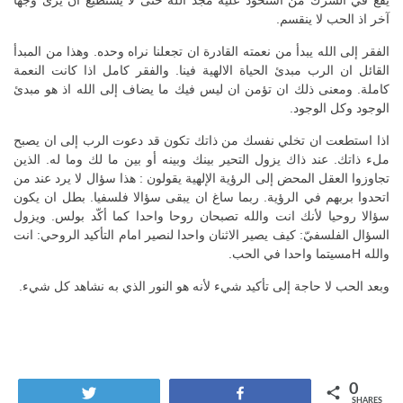
آخر اذ الحب لا ينقسم.
الفقر إلى الله يبدأ من نعمته القادرة ان تجعلنا نراه وحده. وهذا من المبدأ
القائل ان الرب مبدئ الحياة الالهية فينا. والفقر كامل اذا كانت النعمة
كاملة. ومعنى ذلك ان تؤمن ان ليس فيك ما يضاف إلى الله اذ هو مبدئ
الوجود وكل الوجود.
اذا استطعت ان تخلي نفسك من ذاتك تكون قد دعوت الرب إلى ان يصبح
ملء ذاتك. عند ذاك يزول التحير بينك وبينه أو بين ما لك وما له. الذين
تجاوزوا العقل المحض إلى الرؤية الإلهية يقولون : هذا سؤال لا يرد عند من
اتحدوا بربهم في الرؤية. ربما ساغ ان يبقى سؤالا فلسفيا. بطل ان يكون
سؤالا روحيا لأنك انت والله تصبحان روحا واحدا كما أكّد بولس. ويزول
السؤال الفلسفيّ: كيف يصير الاثنان واحدا لنصير امام التأكيد الروحي: انت
والله Hمسيتما واحدا في الحب.
وبعد الحب لا حاجة إلى تأكيد شيء لأنه هو النور الذي به نشاهد كل شيء.
0
Tweet
Share
SHARES