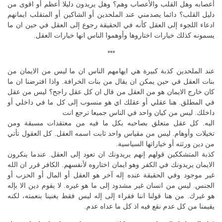
أعصابه وهل القلب والأعصاب وهم؟ وهل يريدون دليلا أعظم أو اقوى من
دليل القلب؟ دائما يصدمني عند الملحدين أو الشاكين أو المتقلب ايمانهم
ادعاء اللجوء إلى العقل كأنه في الحقيقة رجوع إلى العقل في حين ان ما
يسمونه كذلك خيارات اختاروها وأوهموا الناس انها خيارات العقل.
***
عند الملحدين كذبة كبيرة هي ايهامهم الناس ان ما ليس من الايمان من
بنات العقل في حين يمكن ان يقال من بنات الخرافة. واذا افترضنا ان ما
كان خارج الايمان هو من العقل من قال ان كل عقل راجح؟ ليس من عقل
في المطلق. هنا عقلي أو عقلك اي هو منسوب إلى كل ما في داخلي أو
داخلك. ليس من كيان واحد في الناس جميعا ترجع انت
اليه. كل عقل متعلق بصاحبه بكل ما فيه من معتقدات مسبقة ومن
تخيلات وأوهام. ليس من مقياس واحد ثابت اسمه العقل. كل العقول تأتي
من دين ورثته أو خياراتها السياسية.
كذبة المتشككين قولهم إنهم يريدونك ان تعود إلى العقل. عندما ينكرون
الايمان يريدونك في الكفر وهو ايمان اختاروه لأنفسهم. الكافر قرر ان الله
غير موجود وفي الحقيقة عنده إله آخر هو العقل أو المال أو الحزب أو
الجنس. ليس من انسان غير مشدود إلى ما هو غيره. لا يقوم دين الا بإله
هو غيرك. من هنا قولنا اننا فقراء إلى إله ليس فقط يغنينا بنعمته، لكنه
يقيمنا من كل عدم نقع فيه اذ كل ما عداه عدم.