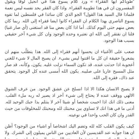
“طوباكم ايها الفقراء » ورد كلام يسوع هذا في انجيل لوقا ويقول
المفسرون ان في هذا تطويبة الفقراء. واذا كان الفقر بحد نفسه ليس نعمة
فلماذا قال السيد هذا القول؟ الجو الذي كان سائدا في فلسطين لما تفوه
يسوع الناصري بهذا الكلام ان الفقراء كانوا ايضا فقراء إلى الله. ربما كان
بعض منهم حتى اليوم كذلك. أما اذا كان بعض منا قد استغنى (أي صار غنيا)
فلنا ان نفتقر إلى الله اي نعتبره وحده الوجود وان كل شيء آخر حقيقي
بسبب هذا الوجود.
صعب على الأغنياء ان يحسوا أنهم فقراء إلى الله. هذا يتطلّب منهم ان
يشعروا حقيقة ان كل ما اقتنوا ليس بشيء. ان يصبح المال لا شيء للغني
أعجوبة اذا حدثت عنده، قد تكون السماء نزلت عليه. يكون، وكأنه، قد صار
مثل المسيح عاريا على صليبه. يكون الله أمسى عنده كل الوجود. يتحقق
عند ذاك، فقره إلى الله.
لا يصبح الانسان هكذا الا اذا انسلخ عن عشق الوجود. من عرف الشوق
الالهي ووقف عنده لا يحتاج إلى شيء آخر اذ يصير له ربه ملء القلب.
معنى ذلك انك اذا احببت شخصا أو شيئا آخر لا ينثلم بذا حبك الوحيد لله.
أدنى ما في هذا انك لا تساوي بين محبتك لله ومحبتك للمخلوقات من حيث
القدر وان كان الحب واحدا في نوعيته.
كيف يكون القلب كله لله وتضم اليك اشخاصا أو اشياء من الوجود؟ أظن
ان هذا جوابه عند القديسين لأن العاديين من الناس يميلون إلى الشرك. ولا
يقع في الشرك من استحوذ عليه مجد الله حتى لا يستطيع ان يرى وجها