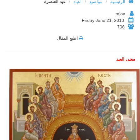
/
/
/
الرئيسية
مواضيع
أعياد
عيد العنصرة
mjoa
Friday June 21, 2013
706
اطبع المقال
معنى العيد