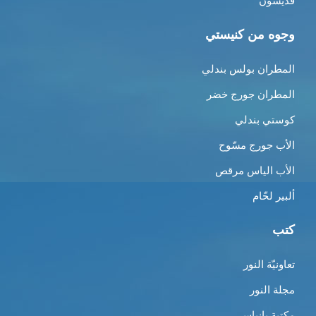
قدّيسون
وجوه من كنيستي
المطران بولس بندلي
المطران جورج خضر
كوستي بندلي
الأب جورج مسّوح
الأب الياس مرقص
ألبير لحّام
كتب
تعاونيّة النور
مجلة النور
مكتبة بانياس