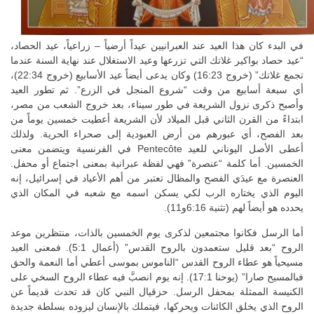
في البدء كان هذا العيد عند العبرانيين عيداً أرضياً – زراعياً، عيد الحصاد،
“عيد حصاد بواكير غلاتك التي تزرعها وعيد الاستغلال عند نهاية السنة عندما
تجمع غلاتك” (خروج 16:23) وكان يدعى أيضاً عيد الأسابيع (خروج 22:34)،
أي سبعة أسابيع من وقت “شروع المنجل في الزرع”. ثم تطور العيد
وأصبح ذكرى نزول الشريعة في طور سيناء، بعد خروج الشعب من مصر،
ابتداءً من القرن الثاني قبل الميلاد لأن الشريعة أعطيت خمسين يوماً من
بعد الفصح، أي عبورهم من أرض العبودية إلى صحراء الحرية. ولذلك
أعطى الأصل اليوناني للعيد Pentecôte في الفرنسية ويتضمن معنى
الخمسين. أما كلمة “عنصرة” فهي لفظة عبرانية بمعنى اجتماع أو محفل.
العنصرة مع عيدَي الفصح والمظال تعتبر من أهم الأعياد في إسرائيل، إنه
اليوم الذي يختاره الرب لكي يسكن اسمه مع شعبه في المكان الذي
يحدده هو أيضاً لهم (تثنية 6:16و11).
أما الرسل فكانوا مجتمعين لذكرى يوم الخمسين بالذات، منتظرين موعد
الروح “بعد قليل ستعمدون بالروح القدس” (أعمال 5:1). فمعنى العيد
مسيحياً هو عطاء الروح القدس “الناموس بموسى أعطي أما النعمة والحق
فبالمسيح صارا” (يوحنا 17:1). إنه يوم انصبَّ فيه عطاء الروح السخي على
الكنيسة الممثلة بمحفل الرسل. حزقيال النبي كان قد تحدث قديماً عن
الروح الذي يخلق الكائنات ويحركها، فيتملك بالإنسان ليزوده بسلطة جديدة