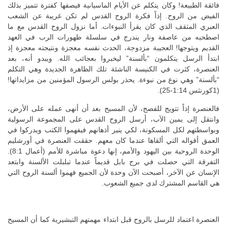
فائقة الطبيعة! وكان يتكلم عن الأيام الماسيانية فيصفها كفترة تتميز بذلك
الفيض من الروح. إذاً فكرة الروح القدس لم تكن غريبة عن الشعب
العبري المثقف الذي كان يقرأ النبوءات. أما نزول الروح القدس مع ما
اصطحبه من عاصفة ونار يندرج في سلسلة ظهورات الرب في العهد
القديم ويتوجها! العجيبة مزدوجة، الحدث نفسه معجزة ونتيجته معجزة إذ
ابتدأ الرسل يتكلمون “بألسنة” ليخبروا بعجائب الله. ويبدو أنه، بعد
العنصرة، كثرت في الكنيسة الناشئة تلك الظاهرة الجديدة وهي التكلم
“بألسنة” وهي نوع من نبوءة. يحذر بولس الرسول المؤمنين من مزايداتها!
(1كورنثس 1:14-25).
فالعنصرة إذاً تتويج للفصح، لأن المسيح بعد أن أنهى عمله على الأرض،
وانتقل إلى يمين الآب، أرسل الروح القدس على المجموعة الرسولية
وبواسطتهم لكل المسكونة، لكي ينير أذهانهم فيفهموا الكتب ويدركوا في
العمق أقواله التي ألقاها عندما كان معهم. حققت العنصرة في أورشليم
الوحدة الروحية بين اليهود والأمم، إنها دعوة مباشرة للأمم (أعمال 8:1).
التفرقة التي حصلت في برج بابل قديماً عندما تبلبلت الألسنة وابتعد
الإنسان عن الآخر، أصبحت الآن وحدة لأن الجميع فهموا ألسنة الروح التي
هي القاسم المشترك لدى جميع الشعوب.
العنصرة اعتماد للرسل بالروح قبل ابتداء مهمتهم التبشيرية كما أن المسيح