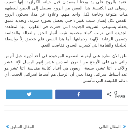
اعتمد بالروح على يد يوحنا المعمدان قبل حياته الكرازية: إنها تنصيب
رسولي في الكنيسة. هذا الفيض من الروح سيصل إلى الجميع ليعطيهم
هبات متنوعة وخاصة لكل واحد منهم. وعلاوة عن هذا، سيكون الروح
القدس لكل إنسان سبب تغيير داخلي يحصل بصورة سرية، وتجديد عميق
يجعله يستوعب الشريعة الجديدة التي حفرت في القلوب. إنها المعاهدة
الجديدة التي نزلت كماء مخصبة تثبت أثمار الحق والعدالة والقداسة
وتضمن الرعاية الإلهية وحمايتها. أما هذا الفيض فلم يتحقق إلاّ بواسطة
الجلجلة والقيامة التي كسرت السدود ففاضت النعم.
لنلق الآن نظرة على أيقونة العنصرة الموجودة في أحد أديرة جبل آثوس
والتي هي على الأرجح من القرن السادس عشر. إنهم الرسل الإثنا عشر
والآعداد: اثنا عشر، سبعة، أربعون هي أعداد كتابية مقدسة. اثنا عشر هو
عدد أسباط اسرائيل وهذا يعني أن الرسل هم أسباط اسرائيل الجديد، أي
دعائم الكنيسة التي تتأسس.
0
Tweet
Share
SHARES
المقال التالي
المقال السابق