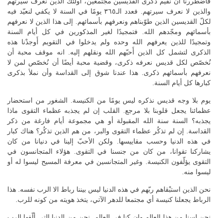
فاضطررنا أن نقيم ذكرى القديسين مجتمعين، أولئك الذين نعرف سيرتهم
والذين لا نعرف سيرتهم. فعدد الـ٣٦٥ يومًا في السنة لا يكفي لنعيّد فيه
لكلّ القديسين الذين طوّبناهم ونعرفهم بأسمائهم. إلى هذا الذين لا نعرفهم
بأسمائهم ومجّدهم الله. فتمجيدًا لغير المذكورين في كل أيام السنة
وتمجيدًا للذين يعرفهم الله وحده ولم يدخلوا في التقويم أَوجدْنا هذه
الذكرى لتشمل كل الذين أَحبّهم الله ونقلهم إليه. انه موقف محبة أن
نُخصّص لكل قديس نعرفه ذكرى، وقضية محبة أيضًا أن نُخصّص لمن لا
نعرفهم بأسمائهم ذكرى. هذا عندنا شوق إلى القداسة وأن نملأ بذكرى
كبارها كل أيام السنة.
يوم بلا وجه قديس نذكره ليس يومًا من الكنيسة. الشغور من استحضار
عظمائنا يجعل قلوبنا بلا مرجع. القلب إن لم يجذبه عظماء التقوى ماذا
يجذبه؟ السنة سنة الله المقبولة أو هي مجموعة أيام فارغة من ذكر
القداسة. إن لم تذكُر عظماء التقوى والبر، من هم الذين تذكُر؟ هناك كبار
في هذه الدنيا وحسب مقاييسها. ولكن الأحبّ إلينا في دنيانا من كان
يشاركنا تقوانا، من كان من جنسنا في التقوى. هؤلاء المتجانسون في
التقوى يؤلّفون الكنيسة. وغير المتجانسين في معرفة المسيح ليسوا له أو
ليسوا منه.
نحن الذين استبْقاهم ربّهم في هذه الدنيا ليس بيننا رباط الا الرب نفسه. هذا
الرباط يجعلنا كنيسة أي مجتمعا للدهر الآتي، يتخذ هويته من كونه للرب.
نحن لسنا من هذا العالم وإن كنا في العالم. نحن من الدنيا التي ألّفها الرب