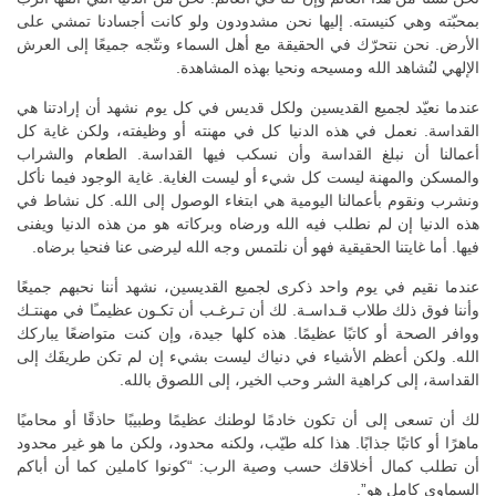
بمحبّته وهي كنيسته. إليها نحن مشدودون ولو كانت أجسادنا تمشي على
الأرض. نحن نتحرّك في الحقيقة مع أهل السماء ونتّجه جميعًا إلى العرش
الإلهي لنُشاهد الله ومسيحه ونحيا بهذه المشاهدة.
عندما نعيّد لجميع القديسين ولكل قديس في كل يوم نشهد أن إرادتنا هي
القداسة. نعمل في هذه الدنيا كل في مهنته أو وظيفته، ولكن غاية كل
أعمالنا أن نبلغ القداسة وأن نسكب فيها القداسة. الطعام والشراب
والمسكن والمهنة ليست كل شيء أو ليست الغاية. غاية الوجود فيما نأكل
ونشرب ونقوم بأعمالنا اليومية هي ابتغاء الوصول إلى الله. كل نشاط في
هذه الدنيا إن لم نطلب فيه الله ورضاه وبركاته هو من هذه الدنيا ويفنى
فيها. أما غايتنا الحقيقية فهو أن نلتمس وجه الله ليرضى عنا فنحيا برضاه.
عندما نقيم في يوم واحد ذكرى لجميع القديسين، نشهد أننا نحبهم جميعًا
وأننا فوق ذلك طلاب قـداسـة. لك أن تـرغـب أن تكـون عظيمـًا في مهنتـك
ووافر الصحة أو كاتبًا عظيمًا. هذه كلها جيدة، وإن كنت متواضعًا يباركك
الله. ولكن أعظم الأشياء في دنياك ليست بشيء إن لم تكن طريقَك إلى
القداسة، إلى كراهية الشر وحب الخير، إلى اللصوق بالله.
لك أن تسعى إلى أن تكون خادمًا لوطنك عظيمًا وطبيبًا حاذقًا أو محاميًا
ماهرًا أو كاتبًا جذابًا. هذا كله طيّب، ولكنه محدود، ولكن ما هو غير محدود
أن تطلب كمال أخلاقك حسب وصية الرب: “كونوا كاملين كما أن أباكم
السماوي كامل هو”.