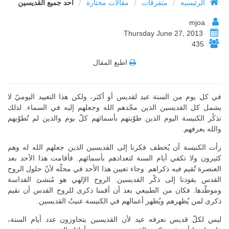
/
/
/
الرئيسية
متفرقات
مقالات مختارة
أحد جميع القديسين
mjoa
Thursday June 27, 2013
435
اطبع المقال
في كل يوم من السنة عيد لقديس أو أكثر، ولكن هذا التعييد اليوميّ لا
يشمل كل القديسين الذين مجّدهم الله وجعلهم إليه في السماء. لذلك
تذكُر الكنيسة اليوم الذين طوّبتهم بأسمائهم كلّ يوم والذين لم تُطوّبهم
والله يعرفهم.
رأت الكنيسة أن يُخطف فكرنا إلى القديسين الذين جعلهم الله له وهم
كثيرون ولا تكفي أيام السنة لتعدادهم بأسمائهم. فأقامت هذا الأحد بعد
العنصرة تُقيم فيه ذكراهم. وجاء تعيين هذا الأحد في محلّه لأنّ حلول الروح
القدس يقودنا إلى ذكْر القديسين. الروح الإلهي هو مُنشئ القداسة
وموطّدها. فكان من الطبيعي بعد أن أقمنا ذكرى للروح القدس أن نقيم
ذكرى لمن يُظهرهم ويُظهر أعمالهم في الكنيسة عنيتُ القديسين.
ليس لكلّ قديس نعرفه عيد لأن القديسين يتجاوزون عدد أيام السنة،