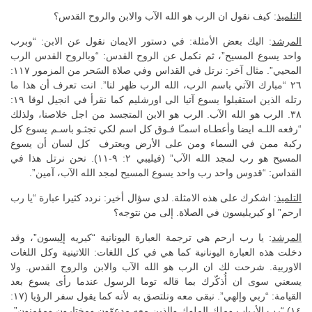
التلميذ
: كيف نقول ان الرب هو الله الآب والابن والروح القدس؟
المرشد
: اليك بعض الأمثلة: في دستور الايمان نقول عن الابن: “وبرب
واحد يسوع المسيح”، ثم نكمل عن الروح القدس: “وبالروح القدس الرب
المحيي”. مثال آخر: نرتل في القداس وفي صلاة السَحر من المزمور ١١٧:
٢٦ “مبارك الآتي باسم الرب، الله الرب ظهر لنا”. انت تعرف أن هذا ما
رتله الذين استقبلوا يسوع آتيا الى اورشليم كما نقرأ في انجيل لوقا ١٩:
٣٨. الرب هو الله الآب. الرب هو الابن المتجسد من اجل خلاصنا، ولذلك
“رفعه اللـه ايضا وأعطـاه اسمـًا فـوق كل اسم لكي تجثـو باسـم يسوع كل
ركبة ممن في السماء ومن على الأرض ويعترف كل لسان أن يسوع
المسيح هو رب لمجد الله الآب” (فيليبي ٢: ٩-١١). نحن نرتل هذا في
القداس: “قدوس واحد رب واحد يسوع المسيح لمجد الله الآب، آمين”.
التلميذ
: اشكرك على هذه الامثلة. لدي سؤال أخير: نردد كثيرا عبارة “يا رب
ارحم” او كيريليسون في الصلاة. إلى من نتوجه؟
المرشد
: يا رب ارحم هي ترجمة العبارة اليونانية “كيريه إلِيسون”، وقد
دخلت هذه العبارة اليونانية كما هي في كل اللغات: اللاتينية وكل اللغات
الاوربية. شرحت لك ان الرب هو الله الآب والابن والروح القدس. ولا
يسعني سوى ان أُذكّرك بما قاله توما الرسول عندما رأى يسوع بعد
القيامة: “ربي وإلهي”. نبقى معه ونلتصق به لأنه كما يقول سفر الرؤيا (١٧:
١٤) “رب الأرباب وملك الملوك والذين معه مدعوّون ومختارون ومؤمنون”.