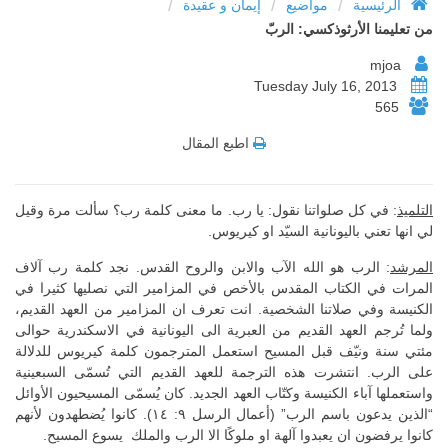
/
/
/
الرئيسية
مواضيع
إيمان و عقيدة
من تعليمنا الأرثوذكسي: الربّ
mjoa
Tuesday July 16, 2013
565
اطبع المقال
التلميذ
: في كل صلواتنا نقول: يا رب. ما معنى كلمة رب؟ سألت مرة وقيل
لي انها تعني باليونانية السيّد او كيريوس.
المرشد
: الرب هو الله الآب والابن والروح القدس. نجد كلمة رب آلاف
المرات في الكتاب المقدس بالأخص في المزامير التي نصليها كثيرا في
الكنيسة وفي صلاتنا الشخصية. انت تعرف ان المزامير من العهد القديم،
ولما تُرجم العهد القديم من العبرية الى اليونانية في الاسكندرية حوالى
مئتي سنة ونيّف قبل المسيح استعمل المترجمون كلمة كيريوس للدلالة
على الرب. انتشرت هذه الترجمة للعهد القديم التي تُسمّى السبعينية
واستعملها آباء الكنيسة وكتّاب العهد الجديد. كان يُسمّى المسيحيون الأوائل
“الذين يدعون باسم الرب” (أعمال الرسل ٩: ١٤). كانوا يُضطهدون لأنهم
كانوا يرفضون ان يعبدوا آلهة او ملوكًا الا الرب والملك يسوع المسيح.