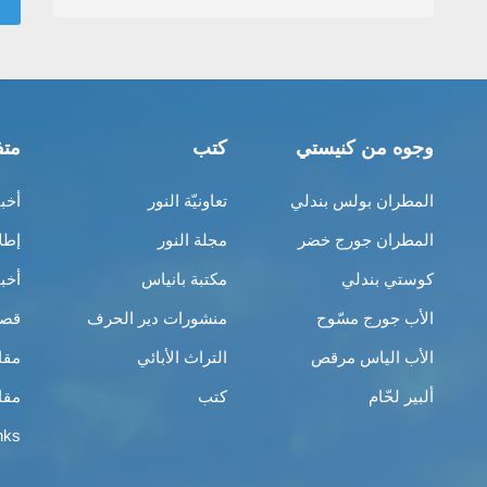
وجوه من كنيستي
كتب
متف
المطران بولس بندلي
تعاونيّة النور
أخب
المطران جورج خضر
مجلة النور
إطل
كوستي بندلي
مكتبة بانياس
أخب
الأب جورج مسّوح
منشورات دير الحرف
قصص
الأب الياس مرقص
التراث الأبائي
مقا
ألبير لحّام
كتب
مقا
nks