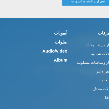
رقات
أيقونات
صلوات
ار من هنا وهناك
Audio/video
الات شبابية
Album
ار ونشاطات مسكونية
 وعِبر
بلات
لات مختارة
Li