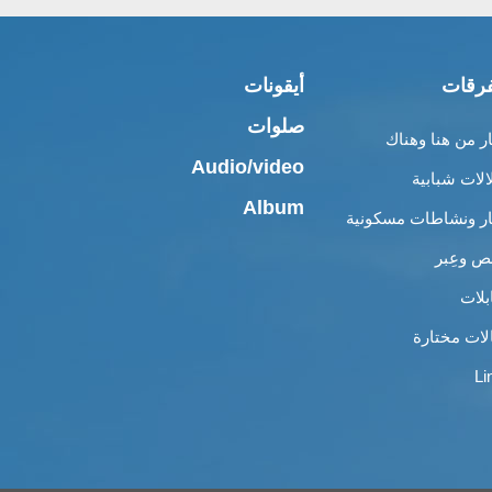
رقات
أيقونات
صلوات
ار من هنا وهناك
Audio/video
الات شبابية
Album
ار ونشاطات مسكونية
 وعِبر
بلات
لات مختارة
Li