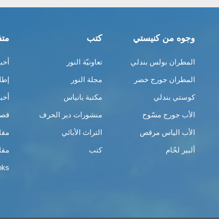
وجوه من كنيستي
كتب
متف
المطران بولس بندلي
تعاونيّة النور
أخب
المطران جورج خضر
مجلة النور
إطل
كوستي بندلي
مكتبة بانياس
أخب
الأب جورج مسّوح
منشورات دير الحرف
قصص
الأب الياس مرقص
التراث الأبائي
مقا
ألبير لحّام
كتب
مقا
nks