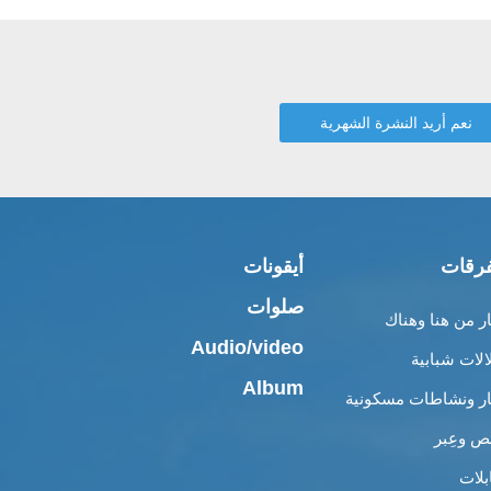
رقات
أيقونات
صلوات
ار من هنا وهناك
Audio/video
الات شبابية
Album
ار ونشاطات مسكونية
 وعِبر
بلات