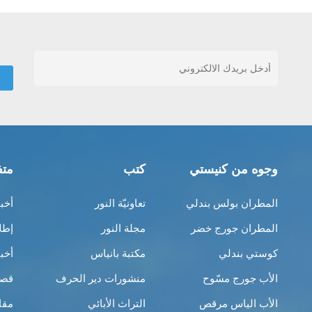
وجوه من كنيستي
كتب
متف
المطران بولس بندلي
تعاونيّة النور
أخب
المطران جورج خضر
مجلة النور
إطل
كوستي بندلي
مكتبة بانياس
أخب
الأب جورج مسّوح
منشورات دير الحرف
قصص
الأب الياس مرقص
التراث الأبائي
مقا