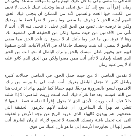
الله في ما مضى وفي ما حلّ عليك اليوم وفي ما تتوقعه منه غدًا وفي كل
زمان. إقرأ أي اسع إلى كل حق تجلى قديما ويتجلى عليك بالحب. لا تخف
من الكتب. فيها الغث والسمين لأنه من الممكن ان يتجلى فيك الحق.
المهم أبدية الحق لا زخرف ما مضى وما يصير. لا تقرأ فقط ما يرضيك
ولكن ما ترضيه حتى تصبح من الحق الذي تجلى اذ تتجلى فيه الآن. أنت لا
تأتي من الأقدمين من حيث مضوا ولكن من الحقيقة التي كشفوها لك.
وهنا لا فرق بين ما غبر وما يأتيك اذ لا يسوغ ان تأخذ الحق مما مضى
فالحق لا يمضي. انه يثبت ويجعلك خادمًا له في الأيام الآتيات. الذين سبقونا
فيهم حق وفيهم باطل. تمسك بالحق واترك الباطل اذ تحيا انت من الحق
الذي تتقبله بإيمان. لا تأتي أنت ممن مضوا ولكن من الحق الذي كانوا عليه
اذ لا يمر عليه زمان.
لا تقدس الماضي الا من حيث حمل الحق. في الماضي جمالات كثيرة
وباطل كثير. لا تجعل الباطل يغريك. أنت ثابت في ما ورثته من ربك.
الأقدمون ليسوا بالضرورة مرجعًا. فيهم خطايا كما عليهم بهاء. اذ عرفت هذا
من الله اقتبسه. بعد هذا نقرأه فيك. أنت لست وريث الماضي الا إذا شئته
حالا فيك. أنت وريث الأبدي الذي لا يحول. إقرأ القداسة فقط. قيمها لا
تتغيّر. قد يهزأ بك الساخرون ان فعلت لأنهم يكرهون الحقيقة التي
تفضحهم. هم يبيدون كالهباء الذي تذريه الريح عن وجه الأرض والحقيقة
التي أنت تحمل باقية وتبقيك. الحقيقة لا تخضع لأزياء الزمان العابرة. أنت
تصير إلهيا ان تجاوزت الأزمنة إلى ما هو نازل عليك من فوق.