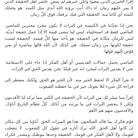
إقرأ الخيرين الذين مضوا ولكن خيرهم لم يمضِ. عاصر أهل الحقيقة الذين
لا يمر عليهم زمان. اذ ذاك أنت برؤية الله أبدي مثل كلمته. هو يجعلك
كلمته أي كائنا منه. الحقيقة التي فيك ترفعك فوق كلّ زمان.
نحن إذا تحدّثنا في الكنيسة عن التراث لا نكون مجرد مجترين للماضي.
الماضي فقط قد استحليناه. ليس لما مضى قيمة الا إذا حمل حقيقة أبديّة.
ليس للزمان مكانة في الحقيقة. هو يأخذ منها كلّ قيمته. الحقيقة ليست
حقيقة لكونها من زمان سبقك. هي كذلك لأن الله قالها مباشرة أو بمن
فوّض إليهم قولها.
الماضي يحمل جمالات القديسين أو أهل الفكر اذا جاء على الاستقامة.
نحن لا نقدس التراث لمجرد انه عبر قبلنا. نحن نقدس الحق في التراث.
لا نقرأ الفكر الا لحفظ الخير منه. لأن الخير هو الحق. ولكنك مضطر إلى
قراءة كل شيء لئلا يفوتك خير في ما حفظته الشعوب.
إقرأ مما تيسّر لك من التراث لأن الحقيقة في الكثير مما تركه لنا الأقدمون
ولكن لا ينحصر التراث في ما ورثته من آبائك. كلّ عظام التاريخ آباؤك.
والأقدسون منهم هم الأهم.
قوّم فكرك بما قاله الصالحون. هذا هو الميراث الحق. آباؤنا من كل مكان
ان كانوا أهل الحق. الله ترك آثاره في عقول كل الشعوب. لا تتعصّب
لقومك ولا لأهل الفكر في قومك. الحقيقة وحدها موطنك ومصدر فكرك