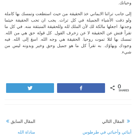
وحياتك.
إلى جانب تراثنا الايماني خذ الحقيقة من حيث استطعت وتمسك بها كاملة
ولو ذقت الأشياء الجميلة في كل تراث. يجب ان تحب الحقيقة حيثما
وجدتها. اجعلها مالكة لك لأن الملك لله وللحقيقة المنبثقة منه. في كل ما
تقرأ فتش عن الحقيقة لا عن زخرف القول. كل قولة حق هي من الله.
تمسك بها لئلا تموت روحيا. الحقيقة هي وجه الله. اسعَ إلى الله. فيه
وجودك وبهاؤك. به تقرأ كل ما هو جميل وحق وخير وبدونه ليس من
شيء.
0
Tweet
Share
SHARES
المقال التالي
المقال السابق
أبنائي وأحبائي في طرطوس‏
مناداة الله