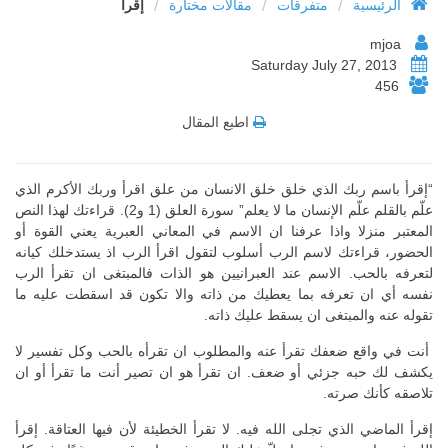
/
/
/
الرئيسية
متفرقات
مقالات مختارة
إقرأ
mjoa
Saturday July 27, 2013
456
اطبع المقال
“إقرأ باسم ربك الذي خلق خلق الانسان من علق اقرأ وربك الأكرم الذي
علّم بالقلم علّم الإنسان ما لا يعلم” سورة العلق (1 و2). قراءتك لهذا النص
المعتبر منزلا واذا عرفنا ان الاسم في المعاني العبرية يعني القوة أو
الحضور، قراءتك لاسم الرب أسلوب لتقول اقرأ الرب اذ يستدخلك كيانه
لتعرفه بالحب. الاسم عند العبرانيين هو الذات فالمبتغى ان تقرأ الرب
نفسه أي ان تعرفه بما يعطيك من ذاته والا تكون قد اسقطت عليه ما
تقوله عنه والمبتغى ان يسقط عليك ذاته.
أنت في واقع ضعفك تقرأ عنه والمطلوب ان تقرأه بالحب وكل تفسير لا
يكشف لك حبه جزئي أو ضعف. ان تقرأ هو ان تصير أنت ما تقرأ أو ان
تلاصقه كأنك صرته.
إقرأ الماضي الذي تجلى الله فيه. لا تقرأ الخطيئة لأن فيها العتاقة. إقرأ