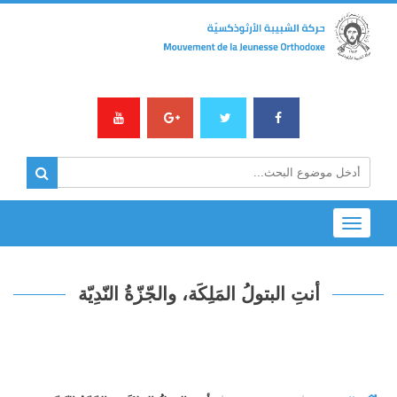
Toggle
navigation
أنتِ البتولُ المَلِكَة، والجّزّةُ النّدِيّة