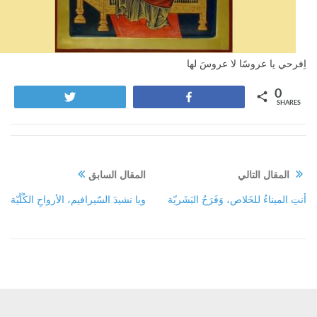
اِفرحي يا عروسًا لا عروسَ لها
0
Tweet
Share
SHARES
المقال التالي
المقال السابق
أنتِ الميناءُ للخَلاص، وَفَرَحُ البَشَريّة
ويا نشيدَ السّيرافيم، الأرواحِ الكُلّيّة