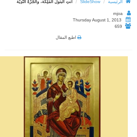
/
/
الرئيسية
SlideShow
أنتِ البتولُ المَلِكَة، والجّزّةُ النّدِيّة
mjoa
Thursday August 1, 2013
659
اطبع المقال