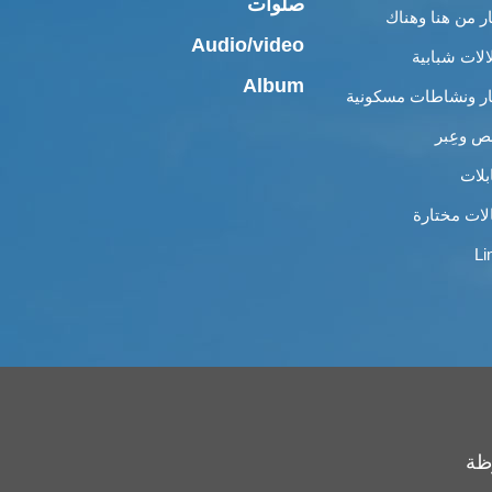
صلوات
ار من هنا وهناك
Audio/video
الات شبابية
Album
ار ونشاطات مسكونية
 وعِبر
بلات
لات مختارة
Li