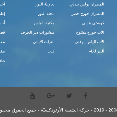
المطران بولس بندلي
تعاونيّة النور
أخب
المطران جورج خضر
مجلة النور
إطل
كوستي بندلي
مكتبة بانياس
أخب
الأب جورج مسّوح
منشورات دير الحرف
قصص
الأب الياس مرقص
التراث الأبائي
مقا
ألبير لحّام
كتب
مقا
nks