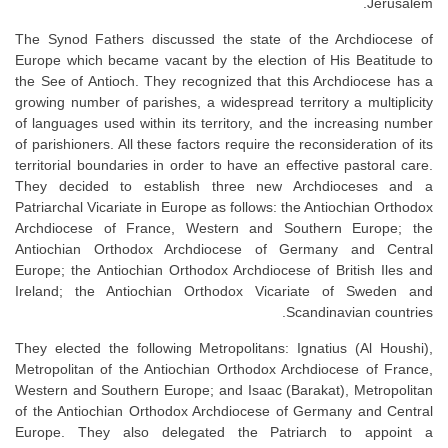
Jerusalem.
The Synod Fathers discussed the state of the Archdiocese of
Europe which became vacant by the election of His Beatitude to
the See of Antioch. They recognized that this Archdiocese has a
growing number of parishes, a widespread territory a multiplicity
of languages used within its territory, and the increasing number
of parishioners. All these factors require the reconsideration of its
territorial boundaries in order to have an effective pastoral care.
They decided to establish three new Archdioceses and a
Patriarchal Vicariate in Europe as follows: the Antiochian Orthodox
Archdiocese of France, Western and Southern Europe; the
Antiochian Orthodox Archdiocese of Germany and Central
Europe; the Antiochian Orthodox Archdiocese of British Iles and
Ireland; the Antiochian Orthodox Vicariate of Sweden and
Scandinavian countries.
They elected the following Metropolitans: Ignatius (Al Houshi),
Metropolitan of the Antiochian Orthodox Archdiocese of France,
Western and Southern Europe; and Isaac (Barakat), Metropolitan
of the Antiochian Orthodox Archdiocese of Germany and Central
Europe. They also delegated the Patriarch to appoint a