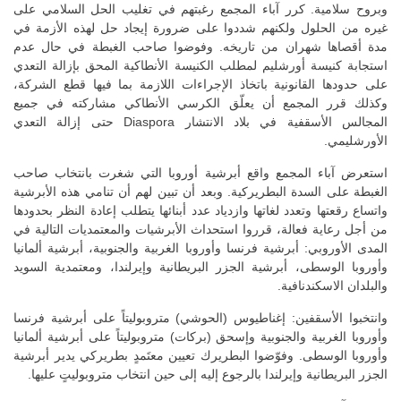
وبروح سلامية. كرر آباء المجمع رغبتهم في تغليب الحل السلامي على
غيره من الحلول ولكنهم شددوا على ضرورة إيجاد حل لهذه الأزمة في
مدة أقصاها شهران من تاريخه. وفوضوا صاحب الغبطة في حال عدم
استجابة كنيسة أورشليم لمطلب الكنيسة الأنطاكية المحق بإزالة التعدي
على حدودها القانونية باتخاذ الإجراءات اللازمة بما فيها قطع الشركة،
وكذلك قرر المجمع أن يعلّق الكرسي الأنطاكي مشاركته في جميع
المجالس الأسقفية في بلاد الانتشار Diaspora حتى إزالة التعدي
الأورشليمي.
استعرض آباء المجمع واقع أبرشية أوروبا التي شغرت بانتخاب صاحب
الغبطة على السدة البطريركية. وبعد أن تبين لهم أن تنامي هذه الأبرشية
واتساع رقعتها وتعدد لغاتها وازدياد عدد أبنائها يتطلب إعادة النظر بحدودها
من أجل رعاية فعالة، قرروا استحداث الأبرشيات والمعتمديات التالية في
المدى الأوروبي: أبرشية فرنسا وأوروبا الغربية والجنوبية، أبرشية ألمانيا
وأوروبا الوسطى، أبرشية الجزر البريطانية وإيرلندا، ومعتمدية السويد
والبلدان الاسكندنافية.
وانتخبوا الأسقفين: إغناطيوس (الحوشي) متروبوليتاً على أبرشية فرنسا
وأوروبا الغربية والجنوبية وإسحق (بركات) متروبوليتاً على أبرشية ألمانيا
وأوروبا الوسطى. وفوّضوا البطريرك تعيين معتَمدٍ بطريركي يدير أبرشية
الجزر البريطانية وإيرلندا بالرجوع إليه إلى حين انتخاب متروبوليتٍ عليها.