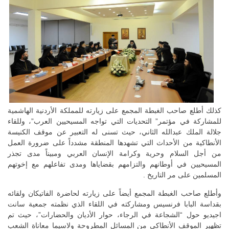
كذلك أطلع صاحب الغبطة المجمع على زيارته للمملكة الأردنية الهاشمية
للمشاركة في مؤتمر” التحديات التي تواجه المسيحيين العرب”، وللقاء
جلالة الملك عبدالله الثاني، حيث تسنى له التعبير عن موقف الكنيسة
الأنطاكية من الأحداث التي تشهدها المنطقة مشدداً على ضرورة العمل
من أجل السلام وحرية وكرامة الإنسان العربي ومبيناً مدى تجذر
المسيحيين في أوطانهم والتزامهم بقضاياها ومدى تفاعلهم مع إخوتهم
المسلمين على مر التاريخ .
وأطلع صاحب الغبطة المجمع أيضاً على زيارته لحاضرة الفاتيكان ولقائه
بقداسة البابا فرنسيس ومشاركته في اللقاء الذي نظمته جمعية سانت
اجيديو حول “الشجاعة في الرجاء، حوار الأديان والحضارات”، حيث تم
تظهير الموقف الأنطاكي من المسائل المطروحة ولاسيما معاناة الشعب