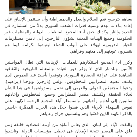
يساهم بترسيخ قيم السلام والعدل والديمقراطية وأن يستثمر بالإنفاق على
إعادة بناء ما تهدم وتنمية قدرات الشعب السوري بدلاً من استثماره في
الحديد والنار. وكذلك حض آباء المجمع المنظماتِ الدولية والمنظماتِ غير
الحكومية وجميعَ الهيئات المعنية بشؤون النازحين، إلى تأمين مستلزمات
الحياة الضرورية لهؤلاء على أبواب الشتاء ليعيشوا بكرامة فيما هم
يتنظرون عودتهم إلى مدنهم وقراهم.
وكرر آباء المجمع استنكارهم للعمليات الإرهابية التي تطال المواطنين
الآمنين وللدمار الذي لا يوفر دور العبادة والمعالم التاريخية والثقافية
الشاهدة على عراقة الحضارة السورية. وتوقفوا بأسىً عند الغموض الذي
يكتنف قضية المطرانيين المخطوفين، بولس (يازجي) ويوحنا (إبراهيم).
ودعوا المجتمَعَين الدولي والعربي إلى تحمل مسؤوليتهما في هذا الشأن
لجلاء الحقيقة ولكشف مصير المطرانيين وجميع المخطوفين وإعادتهم
سالمِين إلى أهلهم وأحبائهم. واستمطر آباء المجمع الرحمة الإلهية على
نفوس الشهداء الأبرياء الذين قضَوا خلال هذه الحرب المدمِّرة خاصين
بالذكر الكهنة الذين قضَوا وهم يبلسمون جراح رعاياهم.
والتفت الآباء إلى لبنان، الذي يعاني أبناؤه من أزمة اقتصادية خانقة ومن
قلق على المصير نتيجة الإمعان في تعطيل مؤسسات الدولة. وناشدوا