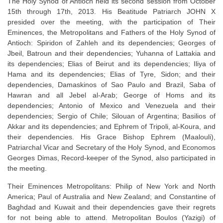
The Holy Synod of Antioch held its second session from October
15th through 17th, 2013. His Beatitude Patriarch JOHN X
presided over the meeting, with the participation of Their
Eminences, the Metropolitans and Fathers of the Holy Synod of
Antioch: Spiridon of Zahleh and its dependencies; Georges of
Jbeil, Batroun and their dependencies; Yuhanna of Lattakia and
its dependencies; Elias of Beirut and its dependencies; Iliya of
Hama and its dependencies; Elias of Tyre, Sidon; and their
dependencies, Damaskinos of Sao Paulo and Brazil, Saba of
Hawran and all Jebel al-Arab; George of Homs and its
dependencies; Antonio of Mexico and Venezuela and their
dependencies; Sergio of Chile; Silouan of Argentina; Basilios of
Akkar and its dependencies; and Ephrem of Tripoli, al-Koura, and
their dependencies. His Grace Bishop Ephrem (Maalouli),
Patriarchal Vicar and Secretary of the Holy Synod, and Economos
Georges Dimas, Record-keeper of the Synod, also participated in
the meeting.
Their Eminences Metropolitans: Philip of New York and North
America; Paul of Australia and New Zealand; and Constantine of
Baghdad and Kuwait and their dependencies gave their regrets
for not being able to attend. Metropolitan Boulos (Yazigi) of