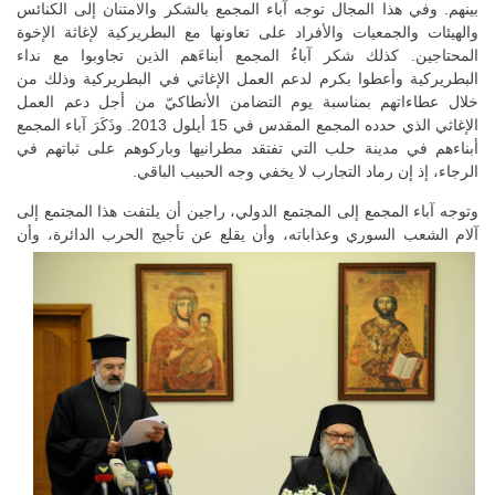
بينهم. وفي هذا المجال توجه آباء المجمع بالشكر والامتنان إلى الكنائس
والهيئات والجمعيات والأفراد على تعاونها مع البطريركية لإغاثة الإخوة
المحتاجين. كذلك شكر آباءُ المجمع أبناءَهم الذين تجاوبوا مع نداء
البطريركية وأعطوا بكرم لدعم العمل الإغاثي في البطريركية وذلك من
خلال عطاءاتهم بمناسبة يوم التضامن الأنطاكيّ من أجل دعم العمل
الإغاثي الذي حدده المجمع المقدس في 15 أيلول 2013. وذَكَرَ آباء المجمع
أبناءهم في مدينة حلب التي تفتقد مطرانيها وباركوهم على ثباتهم في
الرجاء، إذ إن رماد التجارب لا يخفي وجه الحبيب الباقي.
وتوجه آباء المجمع إلى المجتمع الدولي، راجين أن يلتفت هذا المجتمع إلى
آلام الشعب السوري وعذاباته، وأن يقلع عن تأجيج الحرب الدائرة،
وأن