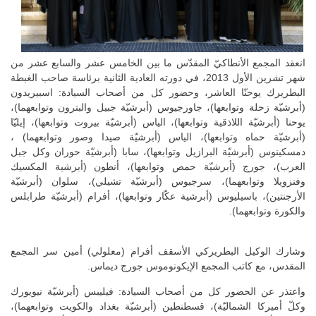
انعقد المجمع الأنطاكيّ المقدّس ما بين الخامس عشر والسابع عشر من
شهر تشرين الأول 2013، في دورته العادية الثانية برئاسة صاحب الغبطة
البطريرك يوحنّا العاشر، وحضور كل من أصحاب السيادة: اسبيريدون
(أبرشيّة زحلة وتوابعها)، جاورجيوس (أبرشيّة جبيل والبترون وتوابعهما)،
يوحنا (أبرشيّة اللاذقية وتوابعها)، الياس (أبرشيّة بيروت وتوابعها)، إيليّا
(أبرشيّة حماه وتوابعها)، الياس (أبرشيّة صيدا وصور وتوابعهما) ،
دمسكينوس (أبرشيّة البرازيل وتوابعها)، سابا (أبرشيّة حوران وكل جبل
العرب)، جورج (أبرشيّة حمص وتوابعها)، أنطون (أبرشية المكسيك
وفنزويلا وتوابعهما)، سرجيوس (أبرشيّة تشيلي)، سلوان (أبرشيّة
الأرجنتين)، باسيليوس (أبرشية عكّار وتوابعها)، أفرام (أبرشيّة طرابلس
والكورة وتوابعهما).
وشارك الوكيل البطريركي الأسقف أفرام (معلولي) أمين سر المجمع
المقدس، مع كاتب المجمع الإيكونوموس جورج ديماس.
واعتذر عن الحضور كل من أصحاب السيادة: فيليبس (أبرشيّة نيويورك
وكلّ أميركا الشماليّة)، قسطنطين (أبرشيّة بغداد والكويت وتوابعهما)،