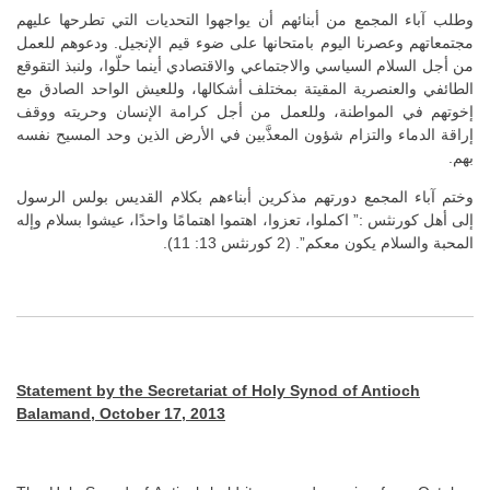
وطلب آباء المجمع من أبنائهم أن يواجهوا التحديات التي تطرحها عليهم
مجتمعاتهم وعصرنا اليوم بامتحانها على ضوء قيم الإنجيل. ودعوهم للعمل
من أجل السلام السياسي والاجتماعي والاقتصادي أينما حلّوا، ولنبذ التقوقع
الطائفي والعنصرية المقيتة بمختلف أشكالها، وللعيش الواحد الصادق مع
إخوتهم في المواطنة، وللعمل من أجل كرامة الإنسان وحريته ووقف
إراقة الدماء والتزام شؤون المعذَّبين في الأرض الذين وحد المسيح نفسه
بهم.
وختم آباء المجمع دورتهم مذكرين أبناءهم بكلام القديس بولس الرسول
إلى أهل كورنثس :” اكملوا، تعزوا، اهتموا اهتمامًا واحدًا، عيشوا بسلام وإله
المحبة والسلام يكون معكم”. (2 كورنثس 13: 11).
Statement by the Secretariat of Holy Synod of Antioch
Balamand, October 17, 2013