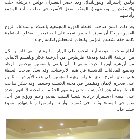
بولس (أستراليا ونيوزيلندا)، وقد حضر المطران بولس (أبرشيّة حلب
والاسكندرون وتوابعهما)، المغيّب بفعل الأسر، في صلوات آباء المجمع
وأدعيتهم.
بعد ذلك، افتتح صاحب الغبطة الدورة المجمعية بالصلاة، واستدعاء الروح
القدس، راجيًا أن يغدق الله من نعمه على المجتمعين ليفصّلوا باستقامة
كلمة حقه لشعبهم المؤمن وللعالم المتعطش لكلمة رجاء.
أطلع صاحب الغبطة آباء المجمع على الزيارات الرعائية التي قام بها لكل
من أبرشية اللاذقية ومدينة طرطوس من أبرشية عكار وللقسم الألماني
من أبرشية أوروبا. حيث تسنى له أن يلتقي بالمؤمنين ويجتمع بالرعاة
وبجميع الفعاليات الناشطة في هذه الأبرشيات. وقد شدّد صاحب الغبطة
على مدى الفرح الذي اعتراه لرؤية المؤمنين في هذه الأبرشيات ثابتين
على صخرة الإيمان ومقيمين في محبة الكنيسة وسيدها. وقد شكر صاحب
الغبطة رعاة هذه الأبرشيات على رعايتهم الحكيمة والمحبة لأبنائهم وشدد
على أهمية الاستمرار برعاية شعبنا الطيب بمحبةٍ وعلمٍ ورؤيةٍ من أجل
نموه في المسيح وثباته في كنيسته وأرضه واستمراره بالشهادة ليسوع
حيثما حل.