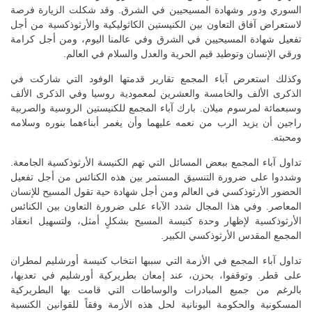
السوري ودور وشهادة المسيحيين في الشرق. وقد شكلت الزيارة فرصة
لاستعراض آفاق التعاون بين الكنيستين الكاثوليكية والأرثوذكسية من أجل
تفعيل شهادة المسيحيين في الشرق وفي عالمنا اليوم، ومن أجل كرامة
ورقي الإنسان وتوطيد قيم الحرية والعدل والسلام في العالم.
وكذلك استعرض آباء المجمع تقارير قدمتها الوفود التي شاركت في
الذكرى الألف والخامسة والعشرين لمعمودية روسيا وفي الذكرى الألف
وسبعمائة لمرسوم ميلان. بارك آباء المجمع للكنيستين الروسية والصربية
راجين أن يزيد الرب من نعمه عليهما وأن يغمر أبناءهما بنوره وسلامه
ومحبته.
تداول آباء المجمع ببعض المسائل التي تهم الكنيسة الأرثوذكسية الجامعة.
وشددوا على ضرورة التنسيق المستمر بين هذه الكنائس من أجل تفعيل
الحضور الأرثوذكسي في العالم ومن أجل شهادة حية تقول المسيح للإنسان
المعاصر. وفي هذا المجال شدد الآباء على ضرورة التعاون بين الكنائس
الأرثوذكسية لإظهار وحدة كنيسة المسيح بشكلٍ أمثل، ولتسهيل انعقاد
المجمع المقدس الأرثوذكسي الكبير.
تداول آباء المجمع في الأزمة التي سببها انتخاب كنيسة أورشليم لمطران
على قطر. وتوقفوا، بحزن، عند إمعان بطريركية أورشليم في تعديها،
بالرغم من جميع المبادرات والوساطات التي قامت بها البطريركية
المسكونية والحكومة اليونانية لحل هذه الأزمة وفقاً للقوانين الكنسية