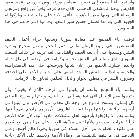
واستمع آباء المجمع إلى قدس الشماس بورفيريوس جورجي، عميد معهد
القديس يوحنا الدمشقي اللاهوتي، الذي قدم عرضاً وافياً عن واقع ومرتجى
الرسالة التي يؤديها معهد اللاهوت، فأثنى الآباء على ما جاء فيه وباركوا له
الجهود التي يقدمها لضمان حسن سير المعهد وقدموا اقتراحاتهم في هذا
الخصوص.
توقف آباء المجمع عند معاناة سوريا وشعبها جراء أعمال العنف
المستشرية في ربوع الوطن والتي تدمر الحجر وتقتل وتجرح وتشرد
البشر. وشددوا على أن لغة العنف والقتل هي لغة غريبة عن تقاليد الشعب
السوري الذي يتطلع الى العيش بحرية وكرامة في أرضه، في ظل دولة
واحدة، يشارك الجميع في إعلاء شأنها وترسيخها على قيم الديمقراطية
والحرية والعدالة والعيش الواحد المبني على احترام الآخر على اختلافه
وضرورة السير في منطق الحوار والحل السلمي لتجاوز كل الأزمات.
وناشد آباء المجمع أبناءهم أن يقيموا في الرجاء “الذي لا يخيب”، وأن
يلتزموا بقيم الإنجيل التي تدعوهم إلى نبذ العنف، واحترام صورة الله في
كل إنسان، ومسح الدموع عن وجه كل معذب في الأرض، وأن يثبتوا في
أرضهم، وألا يتخلوا عنها مهما قست الظروف، لأن ربهم أرادهم شهوداً فيها.
وناشدوهم ألا يفرّطوا بأرضهم لحل مشكلات مادية آنية، لأن هذه الأرض
جُبِلَتْ بتراب القديسين ولأنها تبقى ملاذَهم الوحيد على مر الزمن. وحضّوهم
على تكثيف الصلوات من أجل السلام في سوريا وفي العالم أجمع، وعلى
التعاضد في ما بينهم للتخفيف من وطأة الأزمة ولاسيما على الأكثر حاجة