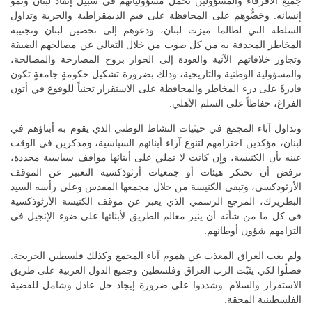
جميع الأفرقاء والمسؤولين تحمل مسؤولياتهم في سبيل إنقاذ لبنان ونمو
إنسانه. وحَضُّوهم على المحافظة على قيم الديمقراطية والحرية وتداول
السلطة التي لطالما ميزت لبنان، ودعوهم إلى تحصين لبنان وتجنيبه
المخاطر المحدقة به من كل صوب من خلال التعالي عن مصالحهم الضيقة
وتجاوز خلافاتهم الآنية والعودة إلى الحوار بروح المصارحة والمصالحة،
والمسؤولية الوطنية والتاريخية، وذلك بضرورة تشكيل حكومةٍ جامعةٍ تكون
قادرةً على درء المخاطر والمحافظة على الاستقرار تجنباً للوقوع في أتون
الفراغ، حفاظاً على السلم الأهلي.
وتداول آباء المجمع في حيثيات النشاط الوطني الذي يقوم به أبناؤهم في
لبنان، مؤكدين احترامهم لتنوع آراء أبنائهم السياسية، ومذكرين في الوقت
عينه بأن الكنيسة، وإن كانت لا تملي على أبنائها مواقف سياسية محددة،
ترفض أن تحتكر هيئات أو جمعيات أرثوذكسية التعبير عن الموقف
الأرثوذكسي، وتبقى الكنيسة من خلال مجمعها المقدس وعلى رأسه السيد
البطريرك، المرجع الرسمي الذي يعبر عن موقف الكنيسة الأرثوذكسية
في كل ما من شأنه أن ينير معالم الطريق لأبنائها على ضوء الإنجيل في
التزامهم شؤون أوطانهم.
ولم يغب العراق المعذب عن هموم آباء المجمع وكذلك فلسطين الجريحة.
فصلّوا لكي يثبّت الرب العراق وفلسطين وجميع الدول العربية على طريق
الاستقرار والسلام. وشددوا على ضرورة إيجاد حل عادل وشامل للقضية
الفلسطينية المحقة.