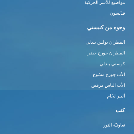
مواضيع للأسر الحركية
قدّيسون
وجوه من كنيستي
المطران بولس بندلي
المطران جورج خضر
كوستي بندلي
الأب جورج مسّوح
الأب الياس مرقص
ألبير لحّام
كتب
تعاونيّة النور