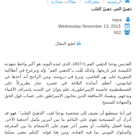
/
/
/
الرئيسية
متفرقات
مقالات مختارة
ذهبيّ الفم، ذهبيّ القلب
mjoa
Wednesday November 13, 2013
502
اطبع المقال
القديس يوحنا الذهبي الفم (+407)، الذي عيده اليوم، هو أكبر واعظ شهدته
الكنيسة عبر تاريخها، ولذلك لقّب بـ”الذهبي الفم”. وُلد وترعرع في أنطاكية
السورية على نهر العاصي، وبرع في دروسه، ومن الراجح أنه أخذها عن
ليبانيوس، أعظم أساتذة البلاغة في عصره. صار بطريركاً على
القسطنطينية عاصمة الإمبراطورية، فلم يتوانَ عن التنديد بإسراف الأغنياء
وبذخهم، وبفساد الأساقفة الذين يحابون الإمبراطور على حساب قول الحق
والشهادة للمسيح.
غير أننا نستطيع أن نضيف إلى شخصية يوحنا لقب “الذهبيّ القلب”. فهو قد
أدرك أن المسيحية تقوم على التناغم ما بين أمرين يكمل أحدهما الآخر،
وهما العقل والقلب، أو بتعبير آخر تقوم على الانسجام ما بين المعرفة
والسلوك اليومي بما فيه العبادة. ومن هنا قوله: “إليكم معنى محبّتنا