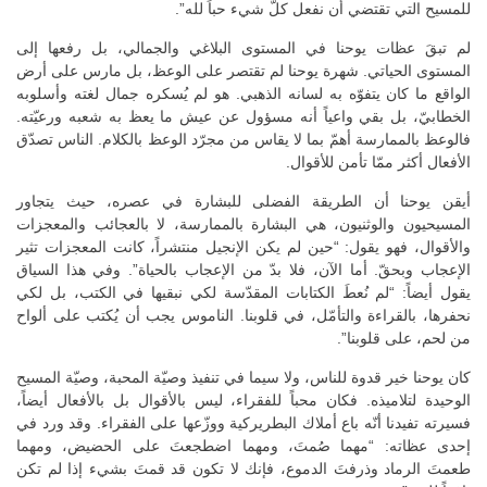
للمسيح التي تقتضي أن نفعل كلّ شيء حباً لله”.
لم تبقَ عظات يوحنا في المستوى البلاغي والجمالي، بل رفعها إلى
المستوى الحياتي. شهرة يوحنا لم تقتصر على الوعظ، بل مارس على أرض
الواقع ما كان يتفوّه به لسانه الذهبي. هو لم يُسكره جمال لغته وأسلوبه
الخطابيّ، بل بقي واعياً أنه مسؤول عن عيش ما يعظ به شعبه ورعيّته.
فالوعظ بالممارسة أهمّ بما لا يقاس من مجرّد الوعظ بالكلام. الناس تصدّق
الأفعال أكثر ممّا تأمن للأقوال.
أيقن يوحنا أن الطريقة الفضلى للبشارة في عصره، حيث يتجاور
المسيحيون والوثنيون، هي البشارة بالممارسة، لا بالعجائب والمعجزات
والأقوال، فهو يقول: “حين لم يكن الإنجيل منتشراً، كانت المعجزات تثير
الإعجاب وبحقّ. أما الآن، فلا بدّ من الإعجاب بالحياة”. وفي هذا السياق
يقول أيضاً: “لم نُعطَ الكتابات المقدّسة لكي نبقيها في الكتب، بل لكي
نحفرها، بالقراءة والتأمّل، في قلوبنا. الناموس يجب أن يُكتب على ألواح
من لحم، على قلوبنا”.
كان يوحنا خير قدوة للناس، ولا سيما في تنفيذ وصيّة المحبة، وصيّة المسيح
الوحيدة لتلاميذه. فكان محباً للفقراء، ليس بالأقوال بل بالأفعال أيضاً،
فسيرته تفيدنا أنّه باع أملاك البطريركية ووزّعها على الفقراء. وقد ورد في
إحدى عظاته: “مهما صُمتَ، ومهما اضطجعتَ على الحضيض، ومهما
طعمتَ الرماد وذرفتَ الدموع، فإنك لا تكون قد قمتَ بشيء إذا لم تكن