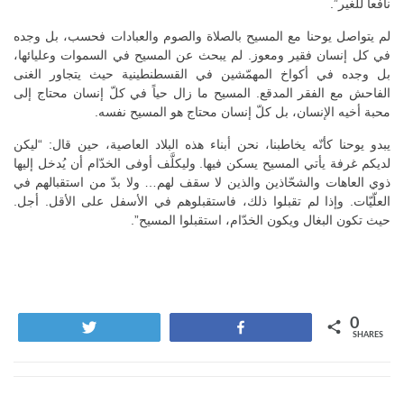
نافعاً للغير”.
لم يتواصل يوحنا مع المسيح بالصلاة والصوم والعبادات فحسب، بل وجده
في كل إنسان فقير ومعوز. لم يبحث عن المسيح في السموات وعليائها،
بل وجده في أكواخ المهمّشين في القسطنطينية حيث يتجاور الغنى
الفاحش مع الفقر المدقع. المسيح ما زال حياً في كلّ إنسان محتاج إلى
محبة أخيه الإنسان، بل كلّ إنسان محتاج هو المسيح نفسه.
يبدو يوحنا كأنّه يخاطبنا، نحن أبناء هذه البلاد العاصية، حين قال: “ليكن
لديكم غرفة يأتي المسيح يسكن فيها. وليكلَّف أوفى الخدّام أن يُدخل إليها
ذوي العاهات والشحّاذين والذين لا سقف لهم… ولا بدّ من استقبالهم في
العلّيّات. وإذا لم تقبلوا ذلك، فاستقبلوهم في الأسفل على الأقل. أجل.
حيث تكون البغال ويكون الخدّام، استقبلوا المسيح”.
0
Tweet
Share
SHARES