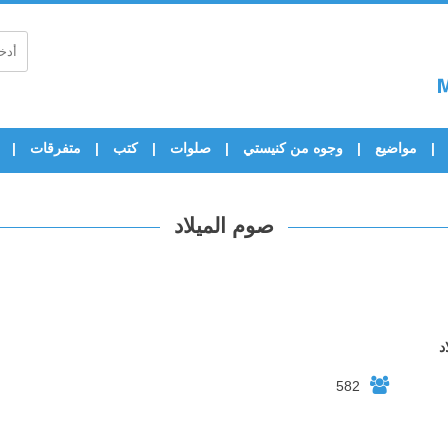
مواضيع
وجوه من كنيستي
صلوات
كتب
متفرقات
صوم الميلاد
د
582