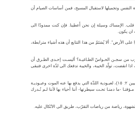
. وروحه كروح الصوم الأربعينين، أعني رياضة النفس وتجميلها لاستقبال المسيح، فمن أساسات الصيام أن
ب. الإمساك وسيلة إن نحن أَعطينا. فإن كنت ممدودًا الى
ان يكون.
 الأرض”. ألا يُشتَمّ من هذا التتابع أن هذه أشياء مترابطة،
نهـرب من سجـن الحـواسّ الطـاغيـة؟ أليسـت إحـدى الطـرق أن
يّة، اذا انقضت، تولّد الخيبة، والخيبة تدفعك الى لذّة اخرى فتبقى
ثم انت تهـرب من الألـم باللذة. تهـرب من الألم لأنه يُشعرك بشيء من الموت وانت تخشى الموت. والخـائـف المـوت خاضع للعبوديـة (عبرانيين ٢: ١٥)، لعبـودية اللذّة التي يدفع بها عنه الموت وعبـوديـة
ؤقتـا -ما دمنـا تحـت سيطرتها- أننا أحياء بها لأننا لـم نُـدرك
ـة للشهوة، رياضة من رياضات التقرّب، طريق الى الاتّكال عليه.