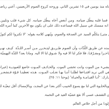
منذ ثمانية قرون تبنّى الكرسي الأنطاكي صوم الميلاد الذي بدأناه منذ يومين في ١٥ تشرين الثاني
ا قلبه يبطُل صيامه. ومن أبغض أخاه يبطُل صيامه. كل شيء قلب وتليين قل
نه ممسك في سبيل الله فيساعده ذلك على ان يكون مع الآخرين كما أمره الله 
تكلّم السيد عن الصدقة والصوم، ويُنهي كلامه بقوله: “لا تكنزوا لكم كنوزًا على
جسده عن طريق اللّذّات وأن الصوم طـريـق ليتـحـرر مـن أَسـر اللـذّة. كيـف 
حـرا ومفـرّقـا، فلا فكر لنا الا فيه ولا شـوق لنا الا اليه. وماذا بعد؟ اللذّة البهيم
ي نريد اقتنـاءها لظنّنـا أننـا بهـا نغـلب المـوت. هـذه تعطينـا قـوّة فـنشعـر مـ
ـا القيـامـة والحيـاة” (يوحنا ١١: ٢٥).
لمال، وبالخلـوة التي لنا مع يسوع الحبيب أكثر بعدا عن المجـد، وبالإمساك أقل تبعيّ
ن التقشف عسى ألا نقع عشيّة العيد في التخمة.
 مولودا من أجل خلاص العالم.