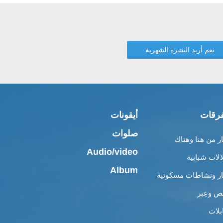
رقات
أيقونات
صلوات
ار من هنا وهناك
Audio/video
الات شبابية
Album
ار ونشاطات مسكونية
 وعِبر
بلات