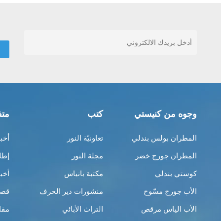
وجوه من كنيستي
كتب
متف
المطران بولس بندلي
تعاونيّة النور
أخب
المطران جورج خضر
مجلة النور
إطل
كوستي بندلي
مكتبة بانياس
أخب
الأب جورج مسّوح
منشورات دير الحرف
قصص
الأب الياس مرقص
التراث الأبائي
مقا