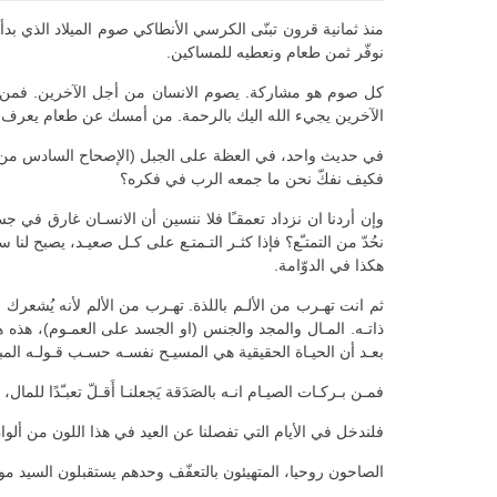
نوفّر ثمن طعام ونعطيه للمساكين.
كل صوم هو مشاركة. يصوم الانسان من أجل الآخرين. فمن قس
الآخرين يجيء الله اليك بالرحمة. من أمسك عن طعام يعرف ا
في حديث واحد، في العظة على الجبل (الإصحاح السادس من متى) ي
فكيف نفكّ نحن ما جمعه الرب في فكره؟
وإن أردنا ان نزداد تعمقـًا فلا ننسين أن الانسـان غارق في 
نحُدّ من التمتـّع؟ فإذا كثـر التـمتـع على كـل صعيـد، يصبح لنا سا
هكذا في الدوّامة.
ذاتـه. المـال والمجد والجنس (او الجسد على العمـوم)، هذه هي الت
بعـد أن الحيـاة الحقيقية هي المسيـح نفسـه حسـب قـولـه المبـارك: “أن
فمـن بـركـات الصيـام انـه بالصَدَقة يَجعلنـا أَقـلّ تعبـّدًا ل
فلندخل في الأيام التي تفصلنا عن العيد في هذا اللون من ألوا
الصاحون روحيا، المتهيئون بالتعفّف وحدهم يستقبلون السيد