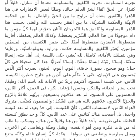
تجربة المساومة، تجربة التّلفيق. والمساومة معناها أن نتنازل، قليلاً أو
كثيرًا، عن الحقّ اتّقاءً لشرّ العالم حيالنا، وطلبًا لبعض الامتيازات في هذا
الدّهر؛ والتّلفيق معناه أن نزاوج ما بين الحقّ والباطل، ما بين الحكمة
الإلهيّة والحكمة البشريّة، ما بين الفقر بحسب الله والغنى بحسب هذا
الدّهر. المساومة والتّلفيق هما التّجربتان اللّتان يتعرّض لهما كلّ مؤمن ما
دام موجودًا في هذا العالم. الشّرّير يضغطنا، وكذلك العالم يضغطنا، أقاربنا
يضغطوننا، الأبعدون يضغطوننا أيضًا. حتّى ضمن الكنيسة، بين المسمّين
مؤمنين، يُعتبَر التّلفيق والمساومة حكمة، ودراية، وديبلوماسيّة، ورعاية!
ومَن يتمسّك بالأمانة، كاملةً، لله يُعتَبَر، حتّى بالنّسبة إلى أهل بيته، إنسانًا
متعنّتًا، إنسانًا زمّيتًا، إنسانًا معقَّدًا، إنسانًا أصوليًّا. هذا كان صحيحًا في كلّ
جيل؛ وهو صحيح، بصورة خاصّة، اليوم. اليوم، الجنون يضرب أكثر الّذين
يُحسَبون على الإيمان، حتّى لا نتكلّم على الّذين هم خارج حظيرة الكنيسة.
النّاس، في كنيسة المسيح، أكثرهم يرتدّ عن الأمانة لله باسم الله؛ وطبعًا،
تحت ستار الحداثة، والفكر، وحسن الرّعاية. لكن، في العمق، أكثر النّاس،
المحسوبين على المسيح، لم تعد علاقتهم بمسيحهم، بربّهم علاقةً بالرّوح
والحقّ! الأكثرون علاقتهم بالله هي في الشّكل؛ والمضمون مُسَيَّب، متروك
لأهواء النّاس، لاستنساب النّاس، كأنّ الكنيسة، إلى حدّ بعيد، لم تعد كنيسة
واحدة، بل أصبحت هناك كنائس على عدد النّاس. كلّ واحد يطوّر كنيسته
الخاصّة على طريقته: يأخذ قليلاً من هنا وقليلاً من هناك، ويسكب ما طاب
له من بنات فكره ومن أهواء نفسه، ويقبل وصيّة ويتغاضى عن الأخرى،
ويقبل ممارسة ويتغاضى عن سواها… هكذا، كلّ إنسان تلقاه وكأنّه يبتدع