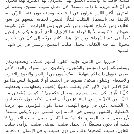
كنيسة خاصّة به؛ والسّبب العميق لهذا التّشرذم، لهذا الضّياع، لهذا الجنون،
هو أنّ قلّة عزيزة ما زالت مستعدّة لأن تحمل صليب المسيح، وتتبعه إلى
المنتهى. أكثر النّاس ينزلون عن الصّليب، ويستعيضون عنه بالتّزيّن به،
بالتّجمّل به، باستعمال الصّليب للفأل الحسن، لحماية أنفسهم من سوء
الطّالع، ومن الأرواح الخبيثة، ومن الأمراض، ومن الكوارث… لكنّ الكنيسة
بشهدائها! لا كنيسة إلاّ بالشّهداء. هذا الإنجيل، الّذي قُرئ عليكم، هو إنجيل
يُقرأ في عيد الشّهداء؛ ومن ثمّ، هذا الكلام موجَّه إلى كلّ مَن لا يزال
مجنونًا، بما فيه الكفاية، ليحمل صليب المسيح، ويسير في إثر شهداء
المسيح.
“احترزوا من النّاس، فإنّهم يُلقون أيديهم عليكم، ويضطهدونكم،
ويسلمونكم إلى المجامع والسّجون، وتُقادون إلى الملوك والولاة لأجل
اسمي؛ فيؤول ذلك لكم شهادةً… ستُسلَمون من الوالدين والإخوة والأقارب
والأصدقاء، ويقتلون منكم”. يقتلوننا في الجسد، أو لا يقتلوننا، ليس هذا هو
الهمّ الأكبر. الهمّ الأكبر أنّهم يقتلوننا معنويًّا، يُلغوننا، يضطهدوننا، يضغطوننا
بكلّ الطّرق لكي نسير سيرتهم، ونقتبل حكمتهم! “وتكونون مُبغَضين من
الكلّ، [من الكلّ من دون استثناء] من أجل اسمي”. كأنّه يقول، بكلام آخر،
إنّ الكنيسة تكون في وضع النّهضة، عندما يكون المؤمنون فيها عرضةً
للاضطهاد والتّضييق ويثبتون في الأمانة إلى المنتهى. مَن لا يكون مستعدًّا
لأن يحمل صليب المسيح، فلا يمكنه، أبدًا، أن يحمل صليب الآخرين! لا
يمكنه أن يكون مستعدًّا لأن يحمل صليب المحبّة، صليب الرّأفة، صليب
التّعاون، صليب التّضحية! لذلك، من دون صليب، يدخل الإنسان، لا محالة،