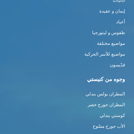
أبائيات
إيمان و عقيدة
أعياد
طقوس و ليتورجيا
مواضيع مختلفة
مواضيع للأسر الحركية
قدّيسون
وجوه من كنيستي
المطران بولس بندلي
المطران جورج خضر
كوستي بندلي
الأب جورج مسّوح