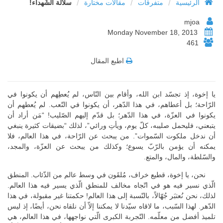
/
/
/
الرئيسية
متفرقات
مقالات مختارة
سلالة الشّهداء!
mjoa
Monday November 18, 2013
461
اطبع المقال
يا إخوة، إذ تجسّد ابن الله، وأقام بين النّاس، لم يُعطِهم أن يكونوا في
الرّاحة؛ بل أعطاهم، في هذا الدّهر، أن يكونوا في التّعب. لم يُعطهم أن
يكونوا في العزّة، في هذا الدّهر؛ بل قدّم إليهم الصّليب! “مَن أراد أن
يتبعني، فليحمل صليبه، كلّ يوم، ويأتِ ورائي”، لذلك “بضيقات كثيرة ينبغي
أن ندخل ملكوت السّموات”. من يبحث عن الرّاحة، في هذا العالم، فلا
يمكنه أن يؤمن بالرّبّ يسوع؛ وكذلك من يبحث عن العزّة، والمجد،
والسّلطة، والمال، والمتع.
نحن، يا إخوة، قطيع خراف، مُلقَون في وسط عالم من الذّئاب. المنطق
الّذي نسير فيه هو في اتّجاه مخالف للمنطق الّذي يسير فيه هذا العالم.
لذلك، نحن نُعتبَر جُهّالاً، بالنّسبة إلى هذا العالم! حكمتنا غير مقبولة، في هذا
الدّهر. لهذا السّبب، ما لاقاه سيّدنا لا يمكننا إلاّ أن نلقاه نحن، أيضًا، إذ ليس
تلميذ أفضل من معلّمه. التّجربة الكبرى الّتي نواجهها، في هذا العالم، هي