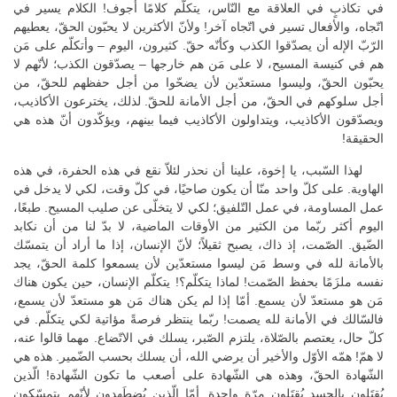
في تكاذبٍ في العلاقة مع النّاس، يتكلّم كلامًا أجوف! الكلام يسير في
اتّجاه، والأفعال تسير في اتّجاه آخر! ولأنّ الأكثرين لا يحبّون الحقّ، يعطيهم
الرّبّ الإله أن يصدّقوا الكذب وكأنّه حقّ. كثيرون، اليوم – وأتكلّم على مَن
هم في كنيسة المسيح، لا على مَن هم خارجها – يصدّقون الكذب؛ لأنّهم لا
يحبّون الحقّ، وليسوا مستعدّين لأن يضحّوا من أجل حفظهم للحقّ، من
أجل سلوكهم في الحقّ، من أجل الأمانة للحقّ. لذلك، يخترعون الأكاذيب،
ويصدّقون الأكاذيب، ويتداولون الأكاذيب فيما بينهم، ويؤكّدون أنّ هذه هي
الحقيقة!
لهذا السّبب، يا إخوة، علينا أن نحذر لئلاّ نقع في هذه الحفرة، في هذه
الهاوية. على كلّ واحد منّا أن يكون صاحيًا، في كلّ وقت، لكي لا يدخل في
عمل المساومة، في عمل التّلفيق؛ لكي لا يتخلّى عن صليب المسيح. طبعًا،
اليوم أكثر ربّما من الكثير من الأوقات الماضية، لا بدّ لنا من أن نكابد
الضّيق. الصّمت، إذ ذاك، يصبح ثقيلاً؛ لأنّ الإنسان، إذا ما أراد أن يتمسّك
بالأمانة لله في وسط مَن ليسوا مستعدّين لأن يسمعوا كلمة الحقّ، يجد
نفسه ملزَمًا بحفظ الصّمت! لماذا يتكلّم؟! يتكلّم الإنسان، حين يكون هناك
مَن هو مستعدّ لأن يسمع. أمّا إذا لم يكن هناك مَن هو مستعدّ لأن يسمع،
فالسّالك في الأمانة لله يصمت! ربّما ينتظر فرصةً مؤاتية لكي يتكلّم. في
كلّ حال، يعتصم بالصّلاة، يلتزم الصّبر، يسلك في الاتّضاع. مهما قالوا عنه،
لا همّ! همّه الأوّل والأخير أن يرضي الله، أن يسلك بحسب الضّمير. هذه هي
الشّهادة الحقّ، وهذه هي الشّهادة على أصعب ما تكون الشّهادة! الّذين
يُقتَلون بالجسد يُقتَلون مرّة واحدة. أمّا الّذين يُضطَهدون لأنّهم يتمسّكون