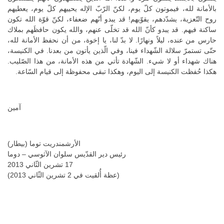
بالأمانة لله، فيموتون كلّ يوم، لكنّ الرّبّ الإله يحييهم كلّ يوم، يعطيهم
روح التّعزية، يشدّدهم، يقوّيهم! قد يبدو أنّهم ضعفاء، لكنّ قوّة الله تكون
ساكنة فيهم. قد يبدو كأنّ الله قد تخلّى عنهم، والله يكون حافظَهم بملاك
حارس من عنده، ليلاً ونهارًا. لا بدّ لنا، يا إخوة، من أن نحفظ الأمانة لله،
حتّى تستمرّ سلالة الشّهداء فينا، وفي الّذين يأتون من بعدنا. في الكنيسة،
هناك شهداء أو لا شيء. الشّهادة تأتي من هذه الأمانة، من هذا الصّليب.
هكذا حُفظت الكنيسة إلى اليوم، وهكذا تبقى محفوظة إلى قيام السّاعة.
آمين
الأرشمندريت توما (بيطار)
رئيس دير القدّيس سلوان الآثوسي – دوما
17 تشرين الثّاني 2013
(عظة أُلقيت في 2 تشرين الثّاني 2013)