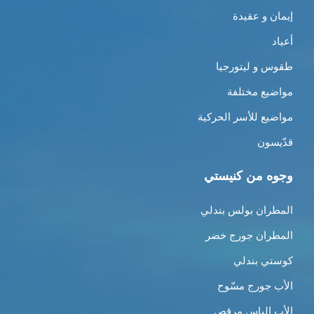
إيمان و عقيدة
أعياد
طقوس و ليتورجيا
مواضيع مختلفة
مواضيع للأسر الحركية
قدّيسون
وجوه من كنيستي
المطران بولس بندلي
المطران جورج خضر
كوستي بندلي
الأب جورج مسّوح
الأب الياس مرقص