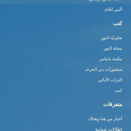
ألبير لحّام
كتب
تعاونيّة النور
مجلة النور
مكتبة بانياس
منشورات دير الحرف
التراث الأبائي
كتب
متفرقات
أخبار من هنا وهناك
إطلالات شبابية