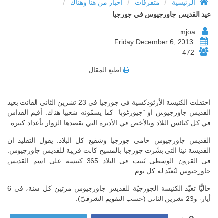
/
/
/
الرئيسية
متفرقات
أخبار من هنا وهناك
عيد القديس جاورجيوس في جورجيا
mjoa
Friday December 6, 2013
472
اطبع المقال
احتفلت الكنيسة الأرثوذكسية في جورجيا في 23 تشرين الثاني الفائت بعيد
القديس جاورجيوس او “جيورغوبا” كما يسمّونه شعبيا هناك. أقيم القداس
في كل كنائس البلاد وبالأخص في الأديرة التي يقصدها الزوار بأعداد كبيرة.
القديس جاورجيوس حامي جورجيا وشفيع كل البلاد. يقول التقليد ان
القديسة نينا التي بشّرت جورجيا بالمسيح كانت قريبة للقديس جاورجيوس.
في القرون الوسطى بُنيت في البلاد 365 كنيسة على اسم القديس
جاورجيوس ليُعيّد له كل يوم.
حاليًّا تعيّد الكنيسة الجورجيّة للقديس جاورجيوس مرتين كل سنة، في 6
أيار، و23 تشرين الثاني (حسب التقويم الشرقيّ).