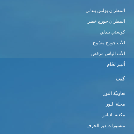
المطران بولس بندلي
المطران جورج خضر
كوستي بندلي
الأب جورج مسّوح
الأب الياس مرقص
ألبير لحّام
كتب
تعاونيّة النور
مجلة النور
مكتبة بانياس
منشورات دير الحرف