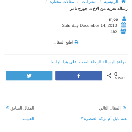
/
/
/
الرئيسية
متفرقات
مقالات مختارة
رسالة تعزية من الاخ د. جورج تامر‏
mjoa
Saturday December 14, 2013
453
اطبع المقال
لقراءة الرسالة الرجاء الضغط على هذا الرابط.
0
Tweet
Share
SHARES
المقال التالي
المقال السابق
لعنة بابل أم برَكة العنصرة؟!
العـيـــد