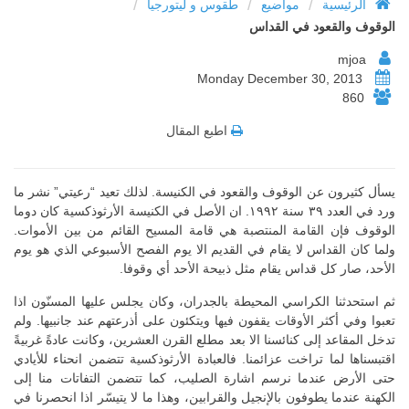
/
/
/
الرئيسية
مواضيع
طقوس و ليتورجيا
الوقوف والقعود في القداس
mjoa
Monday December 30, 2013
860
اطبع المقال
يسأل كثيرون عن الوقوف والقعود في الكنيسة. لذلك تعيد “رعيتي” نشر ما
ورد في العدد ٣٩ سنة ١٩٩٢. ان الأصل في الكنيسة الأرثوذكسية كان دوما
الوقوف فإن القامة المنتصبة هي قامة المسيح القائم من بين الأموات.
ولما كان القداس لا يقام في القديم الا يوم الفصح الأسبوعي الذي هو يوم
الأحد، صار كل قداس يقام مثل ذبيحة الأحد أي وقوفا.
ثم استحدثنا الكراسي المحيطة بالجدران، وكان يجلس عليها المسنّون اذا
تعبوا وفي أكثر الأوقات يقفون فيها ويتكئون على أذرعتهم عند جانبيها. ولم
تدخل المقاعد إلى كنائسنا الا بعد مطلع القرن العشرين، وكانت عادةً غربيةً
اقتبسناها لما تراخت عزائمنا. فالعبادة الأرثوذكسية تتضمن انحناء للأيادي
حتى الأرض عندما نرسم اشارة الصليب، كما تتضمن التفاتات منا إلى
الكهنة عندما يطوفون بالإنجيل والقرابين، وهذا ما لا يتيسّر اذا انحصرنا في