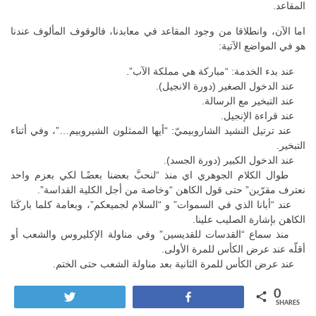
المقاعد.
اما الآن، وانطلاقا من وجود المقاعد في معابدنا، فالوقوف المألوف عندنا
هو في المواضع الآتية:
عند بدء الخدمة: “مباركة هي مملكة الآب”.
عند الدخول الصغير (دورة الانجيل).
عند التبخير مع الرسالة.
عند قراءة الإنجيل.
عند ترتيل النشيد الشاروبيميّ: “أيها الممثلون الشيروبيم…”، وفي أثناء
التبخير.
عند الدخول الكبير (دورة الجسد).
طوال الكلام الجوهري اي منذ “لنحبَّ بعضنا بعضًـا لكي بعزم واحد
نعترف مقرّين” حتى قول الكاهن “وخاصة من أجل الكلية القداسة”.
عند “أبانا الذي في السموات” و “السلام لجميعكم”، وبعامة كلما باركَنا
الكاهن بإشارة الصليب علينا.
منذ سماع “القدسات للقديسين” وفي مناولة الإكليروس والشعب أو
أقلّه عند عرض الكأس للمرة الأولى.
عند عرض الكأس للمرة الثانية بعد مناولة الشعب حتى الختم.
0
Tweet
Share
SHARES