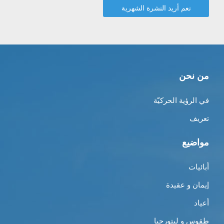
من نحن
في الرؤية الحركيّة
تعريف
مواضيع
أبائيات
إيمان و عقيدة
أعياد
طقوس و ليتورجيا