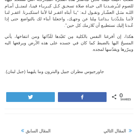
للصوم لتـُرشـدنـا الى حيـاة صلاة تسحـق كـل كبـريـاء فينـا، لنمتــل أمـام
اللـه مثـل العشّـار ونقـول لـه: “يـا أبتاه اغفـر لنا لأننا استكبـرنا. اغفـر لنـا
لأننـا بتلـذّذنـا بـذاتنـا مِلنا عن وجهـك، واجعلنا أبناء لك بالتواضع حتى إذا
عُـدنا إليك نستطيـع أن نُلازمك كل حين”.
هكذا، إن أفرغنا النفس بالكلية مِن تَعَبّدها للَذّاتها ومن انتفاخها، يأتي
المسيحُ اليها بالضبط كما كان في جسده على هذه الأرض ويرفعها اليه
ويبرّرها ويقدّسها لمجده.
جاورجيوس مطران جبيل والبترون وما يليهما (جبل لبنان).
0
Tweet
Share
SHARES
المقال التالي
المقال السابق