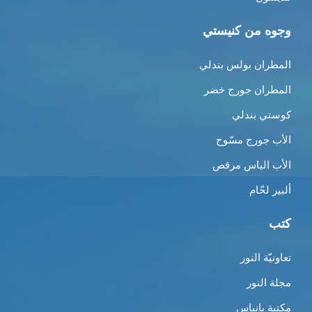
وجوه من كنيستي
المطران بولس بندلي
المطران جورج خضر
كوستي بندلي
الأب جورج مسّوح
الأب الياس مرقص
ألبير لحّام
كتب
تعاونيّة النور
مجلة النور
مكتبة بانياس