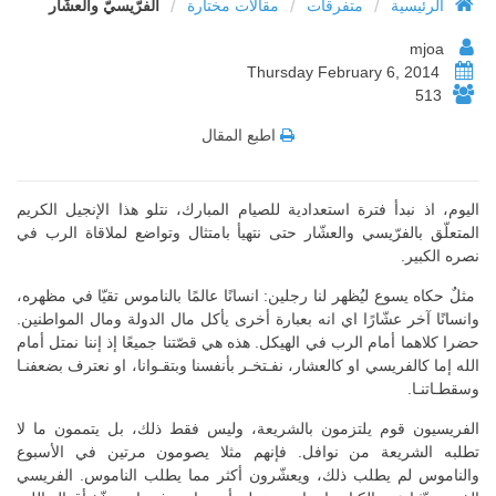
/
/
/
الرئيسية
متفرقات
مقالات مختارة
الفرّيسيّ والعشّار
mjoa
Thursday February 6, 2014
513
اطبع المقال
اليوم، اذ نبدأ فترة استعدادية للصيام المبارك، نتلو هذا الإنجيل الكريم
المتعلّق بالفرّيسي والعشّار حتى نتهيأ بامتثال وتواضع لملاقاة الرب في
نصره الكبير.
مثلٌ حكاه يسوع ليُظهر لنا رجلين: انسانًا عالمًا بالناموس تقيّا في مظهره،
وانسانًا آخر عشّارًا اي انه بعبارة أخرى يأكل مال الدولة ومال المواطنين.
حضرا كلاهما أمام الرب في الهيكل. هذه هي قصّتنا جميعًا إذ إننا نمتل أمام
الله إما كالفريسي او كالعشار، نفـتخـر بأنفسنا وبتقـوانا، او نعترف بضعفنـا
وسقطـاتنـا.
الفريسيون قوم يلتزمون بالشريعة، وليس فقط ذلك، بل يتممون ما لا
تطلبه الشريعة من نوافل. فإنهم مثلا يصومون مرتين في الأسبوع
والناموس لم يطلب ذلك، ويعشّرون أكثر مما يطلب الناموس. الفريسي