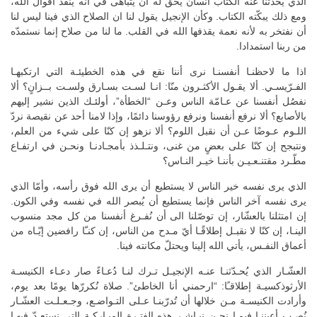
الذي يحدّثنا عنه الكتاب انسان يحق له أن يتباهى في انه ينفّذ أقوال الله،
ومع ذلك يبكّته الكتاب. وكأن الإنجيل يقول لنا ان الصلاح الذي فينا ليس لنا
أن نفتخر به لأنه نعمة يقذفها الله في القلب. ما لنا من صلاح إنما نستمدّه
من ربنا استمدادا.
اذا ما لاحظنـا أنفسنـا نرى أننا نقع في هذه الخطيئـة التي ارتكبهـا
الفـرّيسـي. ألا يقـول الأكثـرون منّا: انـا لسـت بسـارق ولسـت بــزانٍ؟ ألا
نفصُل أنفسنا عن عـامّة الناس وعـن “الخطأة”، أولئـك الذين نشير إليهم
بالأصابع؟ ألا نرفع أنفسنا ونرفع رؤوسنا دائمًا، وإذا لامنا أحد عن نقيصة نردّ
اللـوم عـوضًا عـن أن نقبل اللوم؟ ألا نزهو إن كنّا على شيء من العلم،
ونتبجح إن كنّا على بعضٍ من غنى، ونتـلـذذ بأمجـادنـا ونحـن في ارتفـاع
مطّـرد مقتنـعـيـن بأننـا خيـر النـاس؟
الذي يرى نفسه خير الناس لا يستطيع أن يرى الله فوق رأسه، وأمّا الذي
يرى نفسه آخر الناس فإنما يستطيع أن يُبصر الله في نفسه وفي الكون.
إن امتثلنا بالعشّار، إن توصّلنا الى أن نُفـرغ أنفسنا من كل مجد منسوب
الينـا، إن كنّا لا نقبـل إطلاقًـا أيّ مـدح من الناس، إن كنـّا رافضين إيّـاه من
أعماق النفـس، يأتي الله إلينا ويحتلّ مكانته فينا.
العشّـار الذي يُحـدّثنـا عنـه الإنجيـل تـرك لنـا دُعـاءً صار دعـاء الكنيسـة
الأرثوذكسيـة إطلاقـًا: “ارحمني أنا الخاطئ”. صلاة نُكررّها يومًا بعد يوم،
وأرادت الكنيسـة مـن خلالها أن تُدرّبنـا عـلى التـواضـع، وجـعـلـت العشّـار
نُصـب أعيننـا فيمـا نحـن نبـاشـر هذه الفتـرة المبـاركـة التي نستعـدّ فيهـا