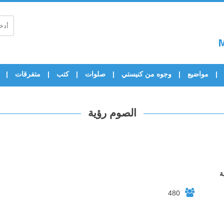
مواضيع
وجوه من كنيستي
صلوات
كتب
متفرقات
الصوم رؤية
ة
480