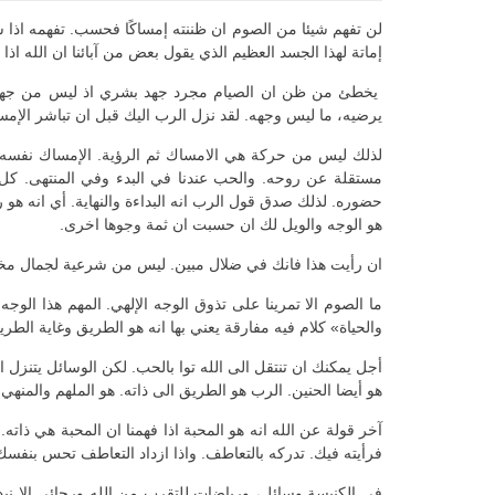
لن تفهم شيئا من الصوم ان ظننته إمساكًا فحسب. تفهمه اذا شع
إماتة لهذا الجسد العظيم الذي يقول بعض من آبائنا ان الله اذا
يخطئ من ظن ان الصيام مجرد جهد بشري اذ ليس من جهد لا 
يرضيه، ما ليس وجهه. لقد نزل الرب اليك قبل ان تباشر الإمس
لذلك ليس من حركة هي الامساك ثم الرؤية. الإمساك نفسه ي
مستقلة عن روحه. والحب عندنا في البدء وفي المنتهى. كل ريا
حضوره. لذلك صدق قول الرب انه البداءة والنهاية. أي انه هو
هو الوجه والويل لك ان حسبت ان ثمة وجوها اخرى.
ان رأيت هذا فانك في ضلال مبين. ليس من شرعية لجمال مخلو
ما الصوم الا تمرينا على تذوق الوجه الإلهي. المهم هذا الوجه
والحياة» كلام فيه مفارقة يعني بها انه هو الطريق وغاية الط
أجل يمكنك ان تنتقل الى الله توا بالحب. لكن الوسائل يتنزل ا
هو أيضا الحنين. الرب هو الطريق الى ذاته. هو الملهم والمنهي 
آخر قولة عن الله انه هو المحبة اذا فهمنا ان المحبة هي ذا
فرأيته فيك. تدركه بالتعاطف. واذا ازداد التعاطف تحس بنف
في الكنيسة وسائل، ورياضات للتقرب من الله ورجائي الا نبدل 