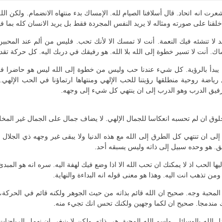
رت انه اتحاد. قال أسلافنا الصيام لله. الإمساك بدء منتهاه الانضمام. ولكن ال
 خلقنا على صورته ومثاله لا يريد النفس المجردة فقط بل يريد الانسان كله بما ف
تنشئه فيك النعمة. أنت لا تمسك الا لأنك تحب. فليس من ألم عند المحبين.
اك. أنت لا تسير خطوة إلى الله بلا الله. هو رفيقك في دربك اليه. كل حركة ت
بدأ بالرؤية. كل شيء عندنا حب وليس من خطوة إلى الله ليس هو حاضرا في م
ضة روحية منطلقها رؤيتنا للحب الإلهي ومنتهاها ارتماؤنا في الحب الإلهي. و
 رفيق الدرب وهو الدرب إلى ان ينتهي كل شيء إلى وجهه.
ق ان لم تحسبه انعكاسا للجمال الإلهي. لا يضاف جمال على الجمال غير المخل
 إلى ان تنتهي كل الطرق إلى الله مع هذه الدنيا ولا يبقى غير وجهه ذي الجلال
ريق. هو وحده سبيل إلى ذاته وليس يسبقه أحد.
ليها الحب اذ لا يمكنك ان تحب الله الا اذا وضع فيك لهفة اليه. سره انه هو المب
ومن تذهب انت اليه. وهذا هو معنى قوله انه البداءة والنهاية.
ته. المحبة وجه. صحيح ان الله قائم بذاته من حيث الجوهر ولكنه قائم في الحرك
سك مندمجا. صحيح ان لكما وجهين ولكنك تحس انك تجيء منه.
الله بالوسائل. واسم الله المحبة. هي ذاته. ولكن لا ينبغي ان نهمل الرياضات إ