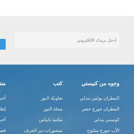
وجوه من كنيستي
كتب
متف
المطران بولس بندلي
تعاونيّة النور
أخب
المطران جورج خضر
مجلة النور
إطل
كوستي بندلي
مكتبة بانياس
أخب
الأب جورج مسّوح
منشورات دير الحرف
قصص