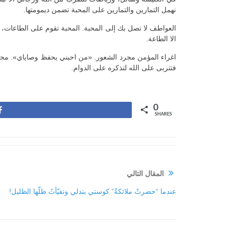
نهمل التمارين والتمارين على المحبة تضمن ديمومتها.
العواطف لا تصل بك إلى المحبة. المحبة تقوم على الطاعات، 
الا الطاعة.
اغراء المؤمن مجرد الشعور. «من احبني يحفظ وصاياي». مجرد 
فتتربى على الله لتذكره على الدوام.
0
Share
SHARES
المقال التالي
عندما “حضرتْ ملائكةُ” كوستي بندلي وتفيّأتُ ظلّها الظليل!