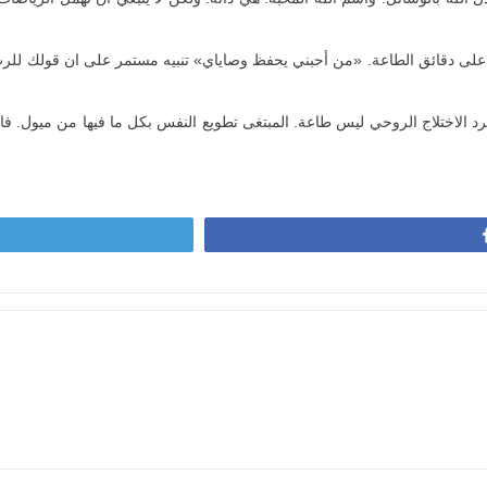
على دقائق الطاعة. «من أحبني يحفظ وصاياي» تنبيه مستمر على ان قولك للرب ان
الاختلاج الروحي ليس طاعة. المبتغى تطويع النفس بكل ما فيها من ميول. فا