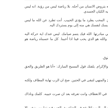
له يتروض الانسان من أجله. بلا رياضة ليس من رؤية. انه ليس
يه الكيان الجسدي.
 المحب يطرد ما يؤذي الحبيب. أنت تطرد عن الله ما ليس
قديسك لنفسك هي منه إلى يوم يستردك اليه.
بادرتها. الله فيك يتمم صيامك. ليس عندك اية حركة اليه
الله هو الذي يحب فينا اذا أحببنا. كل ما حسبناه رياضة هو
وق.
 والإكرام. يلفتك قول المسيح المبارك: «أنا هو الطريق والحق
دئ والمنهي لتبقى في الحنين. صح ان الرب نهاية المطاف ولكنه
ة، في الانعطاف وانت تعرفه بعد ان صرت حبيبه. كلمك وناداك
لى الرب لئلا نقع في الشاعرية. الحب فيه تمارين. ينبغي الا