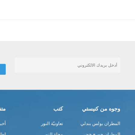
وجوه من كنيستي
كتب
متف
المطران بولس بندلي
تعاونيّة النور
أخب
المطران جورج خضر
مجلة النور
إطل