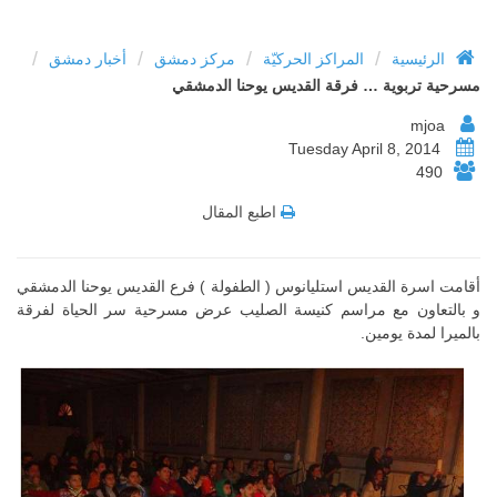
/
/
/
/
الرئيسية
المراكز الحركيّة
مركز دمشق
أخبار دمشق
مسرحية تربوية … فرقة القديس يوحنا الدمشقي‏
mjoa
Tuesday April 8, 2014
490
اطبع المقال
أقامت اسرة القديس استليانوس ( الطفولة ) فرع القديس يوحنا الدمشقي
و بالتعاون مع مراسم كنيسة الصليب عرض مسرحية سر الحياة لفرقة
بالميرا لمدة يومين.