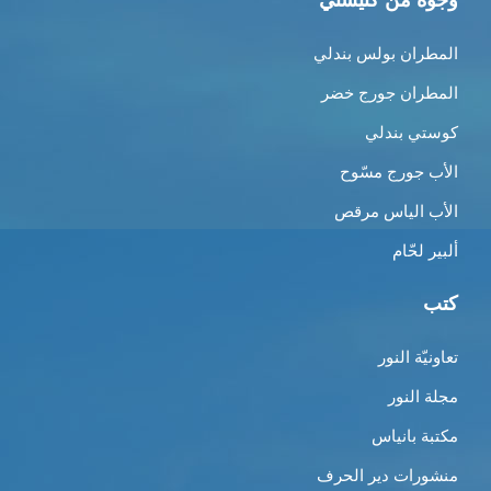
وجوه من كنيستي
المطران بولس بندلي
المطران جورج خضر
كوستي بندلي
الأب جورج مسّوح
الأب الياس مرقص
ألبير لحّام
كتب
تعاونيّة النور
مجلة النور
مكتبة بانياس
منشورات دير الحرف