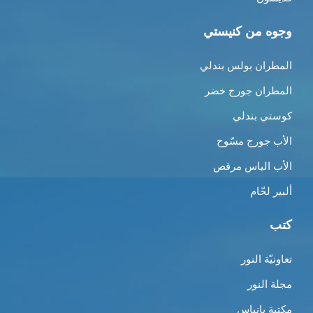
وجوه من كنيستي
المطران بولس بندلي
المطران جورج خضر
كوستي بندلي
الأب جورج مسّوح
الأب الياس مرقص
ألبير لحّام
كتب
تعاونيّة النور
مجلة النور
مكتبة بانياس