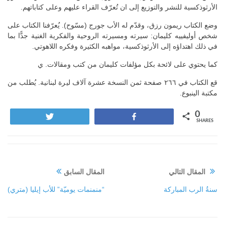
الأرثوذكسية للنشر والتوزيع إلى ان تُعرّف القراء عليهم وعلى كتاباتهم.
وضع الكتاب ريمون رزق، وقدّم له الأب جورج (مسّوح). يُعرّفنا الكتاب على
شخص أوليفييه كليمان: سيرته ومسيرته الروحية والفكرية الغنية جدًّا بما
في ذلك اهتداؤه إلى الأرثوذكسية، مواهبه الكثيرة وفكره اللاهوتي.
كما يحتوي على لائحة بكل مؤلفات كليمان من كتب ومقالات. ي
قع الكتاب في ٢٦٦ صفحة ثمن النسخة عشرة آلاف ليرة لبنانية. يُطلب من
مكتبة الينبوع.
0
Tweet
Share
SHARES
المقال التالي
المقال السابق
سنةُ الرب المباركة
“منمنمات يوميّة” للأب إيليا (متري)