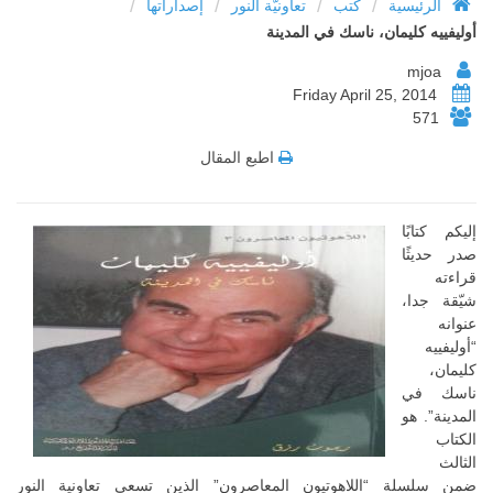
/
/
/
/
الرئيسية
كتب
تعاونيّة النور
إصداراتها
أوليفييه كليمان، ناسك في المدينة
mjoa
Friday April 25, 2014
571
اطبع المقال
إليكم كتابًا
صدر حديثًا
قراءته
شيّقة جدا،
عنوانه
“أوليفييه
كليمان،
ناسك في
المدينة”. هو
الكتاب
الثالث
ضمن سلسلة “اللاهوتيون المعاصرون” الذين تسعى تعاونية النور