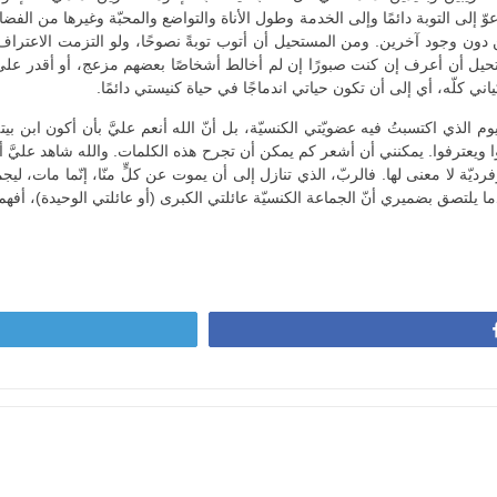
لى التوبة دائمًا وإلى الخدمة وطول الأناة والتواضع والمحبّة وغيرها من الفضائل،
من دون وجود آخرين. ومن المستحيل أن أتوب توبةً نصوحًا، ولو التزمت الاعتراف 
مستحيل أن أعرف إن كنت صبورًا إن لم أخالط أشخاصًا بعضهم مزعج، أو أقدر على
ني كلّه، أي إلى أن تكون حياتي اندماجًا في حياة كنيستي دائمًا.
ليوم الذي اكتسبتُ فيه عضويّتي الكنسيّة، بل أنّ الله أنعم عليَّ بأن أكون ابن ب
موا ويعترفوا. يمكنني أن أشعر كم يمكن أن تجرح هذه الكلمات. والله شاهد عليَّ أنّ
فرديّة لا معنى لها. فالربّ، الذي تنازل إلى أن يموت عن كلٍّ منّا، إنّما مات، ليجمع
ما يلتصق بضميري أنّ الجماعة الكنسيّة عائلتي الكبرى (أو عائلتي الوحيدة)، أفهم أن