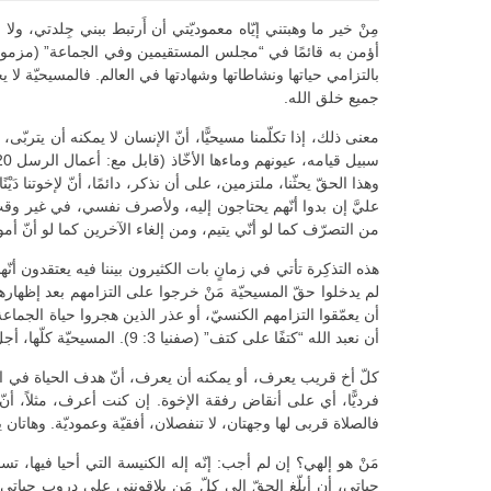
مِنْ خير ما وهبتني إيّاه معموديّتي أن أَرتبط ببني جِلدتي، ولا
بالتزامي حياتها ونشاطاتها وشهادتها في العالم. فالمسيحيّة لا يح
جميع خلق الله.
معنى ذلك، إذا تكلّمنا مسيحيًّا، أنّ الإنسان لا يمكنه أن يتربّى
عليَّ إن بدوا أنّهم يحتاجون إليه، ولأصرف نفسي، في غير وق
من التصرّف كما لو أنّي يتيم، ومن إلغاء الآخرين كما لو أنّ 
هذه التذكِرة تأتي في زمانٍ بات الكثيرون بيننا فيه يعتقدون أنّهم 
لم يدخلوا حقّ المسيحيّة مَنْ خرجوا على التزامهم بعد إظهارهم 
أن يعمّقوا التزامهم الكنسيّ، أو عذر الذين هجروا حياة الجماعة؟ ل
أن نعبد الله “كتفًا على كتف” (صفنيا 3: 9). المسيحيّة كلّها، أجل كلّها، أن يعرف كلّ مَن انتسب إلى الله في معموديّته أنّه “ابن البيت”، أي عضو في عائلة، غصن في كرمة، ملح، خميرة.
كلّ أخ قريب يعرف، أو يمكنه أن يعرف، أنّ هدف الحياة في المسيح
فرديًّا، أي على أنقاض رفقة الإخوة. إن كنت أعرف، مثلاً، أن
فالصلاة قربى لها وجهتان، لا تنفصلان، أفقيّة وعموديّة. وهاتان
مَنْ هو إلهي؟ إن لم أجب: إنّه إله الكنيسة التي أحيا فيها، ت
حياتي، أن أبلّغ الحقّ إلى كلّ مَن يلاقونني على دروب حياتي