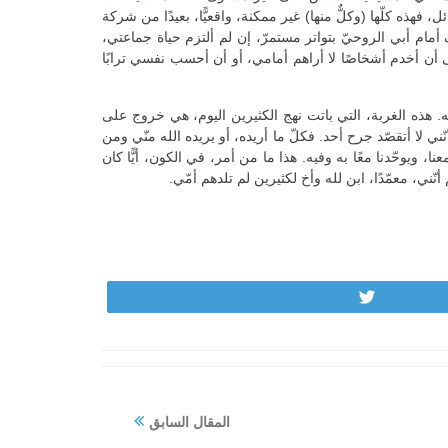
 فهذه كلّها (وكلٌّ منها) غير ممكنة، واقعيًّا، بعيدًا من شركة
أمام أبي الروحيّ بتواتر مستمرّ، إن لم ألتزم حياة جماعتي،
 أن أخدم أشخاصًا لا أراهم أمامي، أو أن أحسب نفسي ترابًا
يته. هذه الغربة، التي باتت نهج الكثيرين اليوم، هي خروج على
ني لا أتقصّد جرح أحد. فكلّ ما أريده، أو يريده الله منّي ومن
نا، ويوحّدنا معًا به وفيه. هذا ما من أمر، في الكون، أيًّا كان
ّني، معمّدًا، ابن لله وأخ لكثيرين لم تلدهم أمّي.
Tweet
المقال السابق