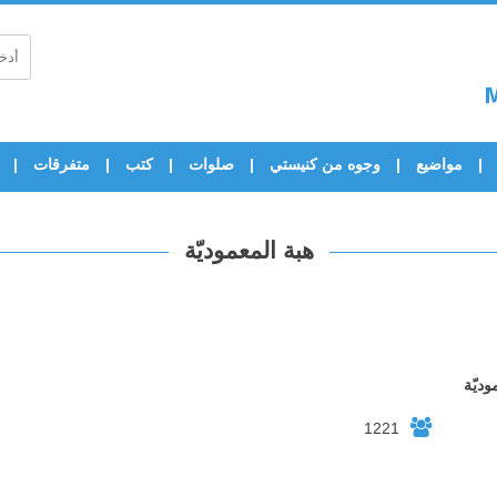
مواضيع
وجوه من كنيستي
صلوات
كتب
متفرقات
هبة المعموديّة
وديّة
1221