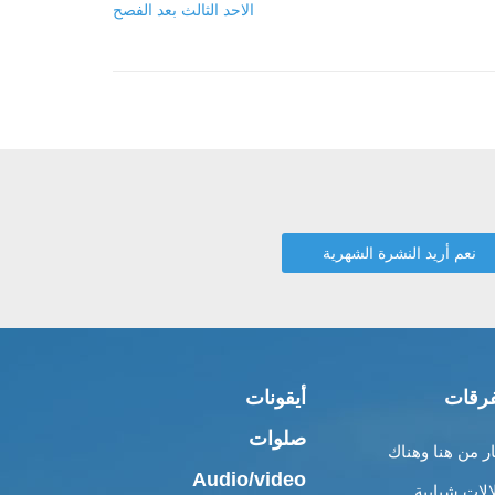
الاحد الثالث بعد الفصح
رقات
أيقونات
صلوات
ار من هنا وهناك
Audio/video
الات شبابية