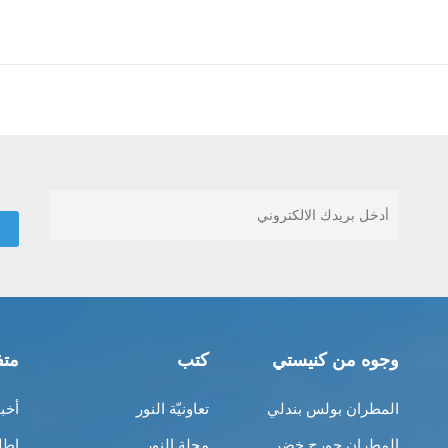
وجوه من كنيستي
كتب
متف
المطران بولس بندلي
تعاونيّة النور
أخب
المطران جورج خضر
مجلة النور
إطل