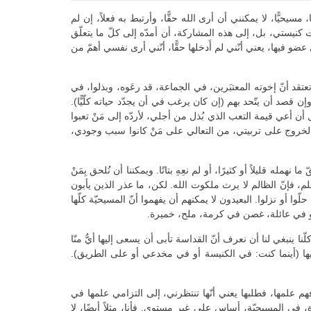
سيحيًّا، لا يمكنني أن أرى الله حقًّا، وأرتبط به فعلاً، إن لم
ُشاركهم في إيماني بأوان صلوات كنيستي، بل، إلى هذه المشاركة، أن أمدّه إلى كلّ ما يتعلّق
عضو فيها، يعني أنّني لم أَدخلها حقًّا، أنّني أرى نفسي أهمّ من
 تعتقد أنّ إخوته المعتبَرين، في الجماعة، قد رعَوه، وبذلوا، في
ته دائمًا (إن كان يحيا معهم)، وإن قصد أن يتّحد بهم (إن كان يرغب في أن يجدّد حياته كلّيًّا).
تزام ثمنًا مادّيًّا ينبغي لكلٍّ منّا أن يؤدّيه، بل أن أعي قيمة التعب الذي بُذل من أجلي، لأردّه إلى مَنْ تعبوا
الخروج على تربيتي، من التعالي على مَنْ كانوا سبب وجودي،
ه قليلاً أو كثيرًا، أو لم نعِهِ بتاتًا. ويمكننا أن نُلحق بِمَنْ
ظلم، فإنّ الظالم لا يرث ملكوت الله. لكن، ما عذر الذين يأبون
ّوا أو نزلوا. البعيدون لا يمكنهم أن يفهموا أنّ المسيحيّة كلّها
 ينبغي لنا أن نعرف أنّ القداسة تأبى أن يسعى إليها أيٌّ منّا
دّيها (أينما كنت: في الكنيسة أو في مخدعي أو على الطريق).
فهم علمها، فطلبها يعني أنّها تنتظرني، إلى التزامي علمها في
 في المسيحيّة، أساس على غير مستوى. فأنا، مثلاً أيضًا، لا