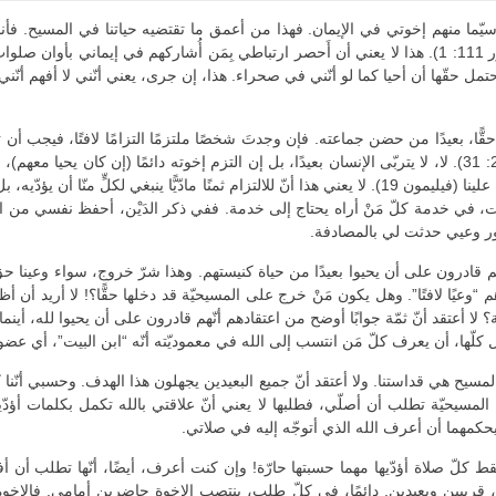
 سيّما منهم إخوتي في الإيمان. فهذا من أعمق ما تقتضيه حياتنا في المسيح. فأنا، م
أؤمن به قائمًا في “مجلس المستقيمين وفي الجماعة” (مزمور 111: 1). هذا لا يعني أن أَحصر ارتباطي بِمَن أ
تمل حقّها أن أحيا كما لو أنّني في صحراء. هذا، إن جرى، يعني أنّني لا أفهم أنّني 
، حقًّا، بعيدًا من حضن جماعته. فإن وجدتَ شخصًا ملتزمًا التزامًا لافتًا، فيجب أن
سبيل قيامه، عيونهم وماءها الأخّاذ (قابل مع: أعمال الرسل 20: 31). لا، لا يتربّى الإنسان بعيدًا، بل إن التزم إخو
وهذا الحقّ يحثّنا، ملتزمين، على أن نذكر، دائمًا، أنّ لإخوتنا دَيْنًا علينا (فيليمون 19). لا يعني هذا أنّ للال
ت، في خدمة كلّ مَنْ أراه يحتاج إلى خدمة. ففي ذكر الدَيْن، أحفظ نفسي من 
أمور وعيي حدثت لي بالمصادفة.
قادرون على أن يحيوا بعيدًا من حياة كنيستهم. وهذا شرّ خروج، سواء وعينا حقّ ما نهمل
“وعيًا لافتًا”. وهل يكون مَنْ خرج على المسيحيّة قد دخلها حقًّا؟! لا أريد أن أ
ا أعتقد أنّ ثمّة جوابًا أوضح من اعتقادهم أنّهم قادرون على أن يحيوا لله، أينما حل
 هي قداستنا. ولا أعتقد أنّ جميع البعيدين يجهلون هذا الهدف. وحسبي أنّنا كلّنا
ّ المسيحيّة تطلب أن أصلّي، فطلبها لا يعني أنّ علاقتي بالله تكمل بكلمات أؤ
 يحكمهما أن أعرف الله الذي أتوجّه إليه في صلاتي.
سقط كلّ صلاة أؤدّيها مهما حسبتها حارّة! وإن كنت أعرف، أيضًا، أنّها تطلب أن أ
، قريبين وبعيدين. دائمًا، في كلّ طلب، ينتصب الإخوة حاضرين أمامي. فالإخوة،