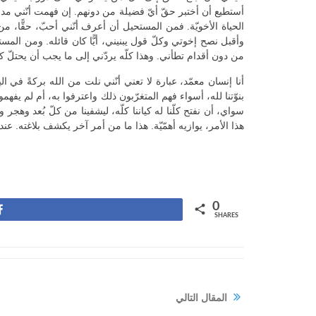
أستطيع أن أختبر حقّ أيّ فضيلة من دونهم. إن فهمت أنّني مدعوّ إ
الحياة الأخويّة. فمن المستحيل أن أعرف أنّني أحبّ، حقًّا، 
وأقبل نصح إخوتي وكلّ قول يبنيني، أيًّا كان قائله. ومن ال
من دون أقدام تطأني. وهذا كلّه يردّني إلى ما يجب أن يحتلّ كيا
أنا إنسان معمّد، عبارة لا تعني أنّني نلت من الله بركةً في ا
بنوّتنا لله، أسواء فهم المتغرّبون ذلك واعترفوا به، أم لم يفه
سواي، أن نفتح كلّنا له كياننا كلّه، ليشفينا من كلّ بُعد وهجر و
هذا الأمر، يوازيه أهمّيّة. هذا ما من أمر آخر يكشف بلاغته. عند
0
Share
SHARES
المقال التالي