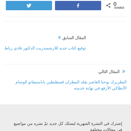
0
Tweet
Share
SHARES
المقال السابق
توقيع كتاب جديد للارشمندريت الدكتور فادي رباط
المقال التالي
البطريرك يوحنا العاشر يقلد المطران قسطنطين باباستيفانو الوسام
الأنطاكي الأرفع في نهاية خدمته
إشترك في النشرة الشهرية ليصلك كل جديد تمّ نشره من مواضيع
في مجالات مختلفة