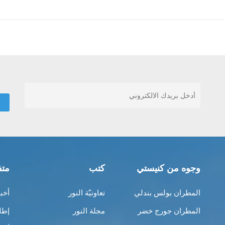
وجوه من كنيستي
كتب
متف
المطران بولس بندلي
تعاونيّة النور
أخب
المطران جورج خضر
مجلة النور
إطل