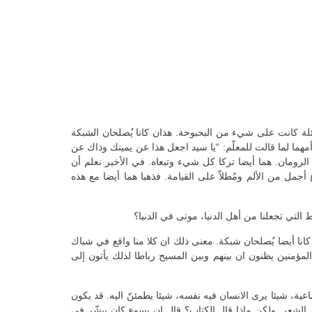
لعائلة كانت على شيء من البحبوحة. هذان كانا يُصلحان الشبكة
 أمهما لما قالت للمعلّم: “يا سيد اجعل هذا عن يمينك وذاك عن
لرومان. هما أيضا تركا كل شيء وتبعاه. في الأخير نعلم أن
مل من الألم ومُطلاّ على القيامة. فذهبا هما أيضا مع هذه
ط التي تجعلنا من أهل الدنيا، موتى في الدنيا؟
انا أيضا يُصلحان شبكة. معنى ذلك ان كلا منا واقع في شباك
منين يظنون ان بينهم وبين المسيح رباطا لذلك يأتون إلى
اعية، شيئا يرى الانسان فيه نفسه، شيئا يطمئنّ اليه. قد يكون
الشعر. ولكن ماذا قال الكتاب؟ قال ان يسوع كان يبشّر في