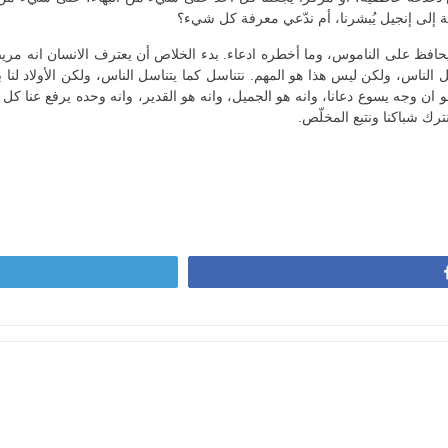
 إلى إنجيل يُبشرنا، أم ندّعي معرفة كل شيء؟
حافظ على الناموس، وما أخطره ادعاء. بدء الخلاص أن يعترف الانسان انه مريض
كل الناس، ولكن ليس هذا هو المهم. نتناسل كما يتناسل الناس، ولكن الأولاد لن
و ان وجه يسوع دعانا، وانه هو الجميل، وانه هو القدير، وانه وحده يرفع عنا
رك شباكنا ونتبع المخلّص.