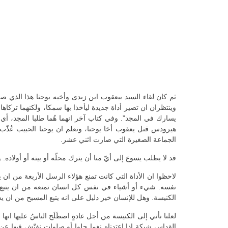
ثم كان لقاء السيد بيعقوب ابن زبدى وأخيه يوحنا هذا الذي صار
وينتظران ان تصير أداة جديدة ليأخذا بها سمكا، ولكنهما تركاها
يسارك في المجد”. وفي كتاب آخر انهما هُما طلبا المجد، أي
هيرودس قتل يعقوب أخا يوحنا، ونعلم ان يوحنا الحبيب عُذّب
الجماعة الصغيرة التي صارت اثني عشر.
قد لا يطلب يسوع إلى أيّ منا أن يترك محلّه أو بيته أو أولاده.
لاحظوا ان الأداة التي كانت تمنع هؤلاء الرسل الأربعة من ا
نفسه. شيء أو أشياء في نفس كل انسان تمنعه من ان يتبع ي
الكنيسة. وهل للإنسان خير دليل على انه يتبع المسيح من ان
لعلنا نأتي إلى الكنيسة من أجل عادةٍ اصطَلَح الناسُ عليها ان
القداس شبكة اذا اعتدناه نغما حلوا أو صلوات نفتّش فيها 