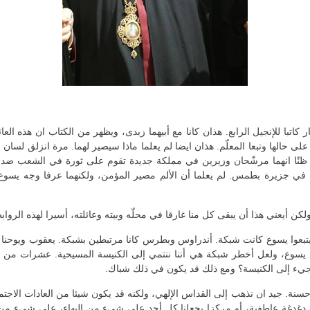
 كاتبا للإنجيل الرابع. هذان كانا مع أبيهما زبدى، ويظهر من الكتاب ان هذه ا
 على حالها وتبعا المعلّم. هذان ايضا لم يعلما ماذا سيصير لهما. مرة انزلق لسان
 ظنّا انهما مرشّحان وزيرين في مملكة جديدة تقوم على ثورة في الشعب ضد ا
 في جزيرة بطمس. لم يعلما أن الألم مصير المؤمن، ولكنهما عرفا وجه يسوع أج
 ولكن أيعني هذا أن يبقى كل منا غارقا في محلّه وبيته وعائلته، أسيرا لهذه الرواب
ن يتبعوا يسوع كانت شبكة. أندراوس وبطرس كانا مرتبطين بشبكة. يعقوب ويوحنا ك
سوع، ولعل أخطر شبكة هي أننا ننتمي إلى الكنيسة المسيحية. عشرات من المؤ
 يجيء إلى الكنيسة؟ ومع ذلك قد يكون في ذلك شباك.
ها حسنة. جيد ان نذهب إلى القداس الإلهي، ولكنه قد يكون شيئا من العادات الاجتم
عن دغدغة عاطفية، أو مركزا يجعلنا كل أحد على شيء من البهاء، على شيء من 