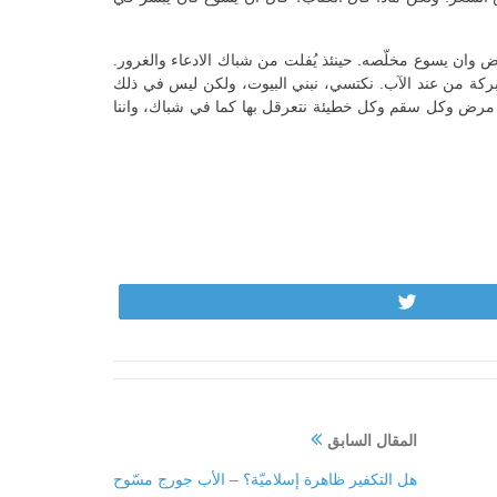
 وان يسوع مخلّصه. حينئذ يُفلت من شباك الادعاء والغرور.
ا بركة من عند الآب. نكتسي، نبني البيوت، ولكن ليس في ذلك
 كل مرض وكل سقم وكل خطيئة نتعرقل بها كما في شباك، واننا
Tweet
المقال السابق
هل التكفير ظاهرة إسلاميّة؟ – الأب جورج مسّوح