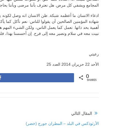
المجامع ويشفي كل مرض. هل نعترف بأننا مرضى وبأننا بحاجة
ادعاء الانسان ما أعظمه شبكة. ظن الانسان انه وصل لكونه ي
شهادة المؤمنين الصالحين أن يقولوا للناس: نعم نأكل كما يأ
أهمية بحد ذاتها. نعمل كما يعمل الناس، ولكن الشيء المهم ه
نبيت معه في سلام ونصير معه إلى فرح. إن أحسسنا بهذا، فلنت
رعيتي
الأحد 22 حزيران 2014 العدد 25
0
Share
SHARES
المقال التالي
الأرثوذكس في البلد – المطران جورج (خضر)