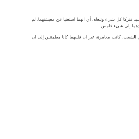
لسيد فتركا كل شيء وتبعاه، أي انهما استغنيا عن معيشتهما. لم
قودهما إلى شيء غامض.
الشعب. كانت مغامرة، غير ان قلبيهما كانا مطمئنين إلى ان