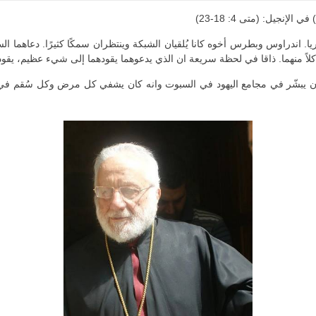
نجيل: (متى 4: 18-23)
بريا. اندراوس وبطرس أخوه كانا يُلقيان الشبكة وينتظران سمكًا كثيرًا. دعاهما ا
 كلاً منهما. ذاقا في لحظة سريعة ان الذي يدعوهما يقودهما إلى شيء عظيم، ي
 كان يبشّر في مجامع اليهود في السبوت وانه كان يشفي كل مرض وكل سُقم في 