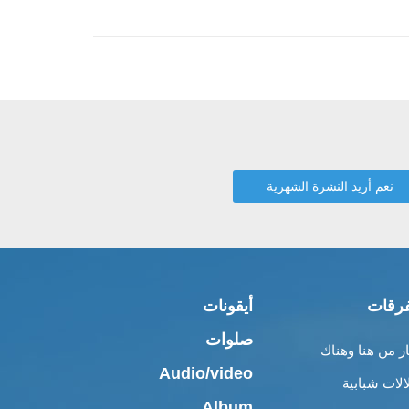
رقات
أيقونات
صلوات
ار من هنا وهناك
Audio/video
الات شبابية
Album