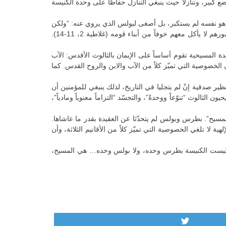
ع كبير، وتنازلا حيث ينبغي التنازل حفاظاً على وحدة الكنيسة
لذي قال له المسيح: “أنت بطرس (صخر)، وعلى هذه الصخرة أبني كنيستي… وأعطيك مفاتيح ملكوت السموات” (متّى 16، 18-19)، هو نفسه لم يستكبر، بل أصغى لبولس الذي يروي عنه: “ولكن
لـما أتى بطرس إلى أنطاكية قاومته مواجهةً، لأنّه كان ملوماً”، ثمّ يتّهمه بالرياء وعدم الاستقامة، لأنه كان بغياب اليهود يأكل مع الأمم، وبحضورهم لا يأكل معهم خوفاً من أبناء قومه (غلاطية 2، 11-14).
دة المسيحية تقوم أساساً على الإيمان بالثالوث الأقدس: الآب
غي الخصوصية التي تميّز كلاً من الآب والابن والروح القدس. كما
ير صدقية إنْ لم يتجليا في التاريخ، لذلك ينبغي للمؤمنين أن
لثالوث “تنوّعاً ووحدةً”، والتجسّد “التزاماً معنوياً ومادياً”،
يح”. بطرس وبولس لم يتحدّثا عن العقيدة بقدر ما عاشاها.
ية لا تلغي الخصوصية التي تميّز كلاً من الأقانيم الثلاثة، وأن
واهب. ليست الكنيسة بطرس وحده، ولا بولس وحده… هي المسيح،
Tweet