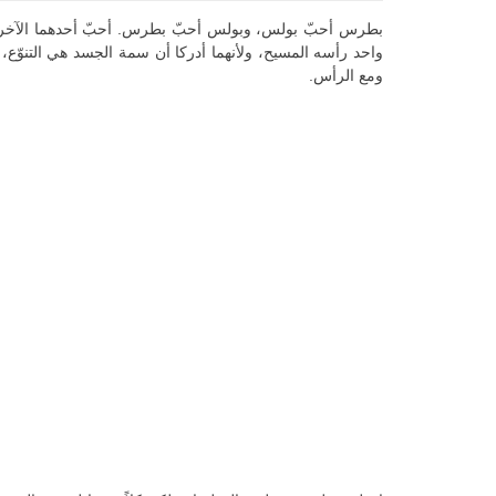
بطرس أحبّ بولس، وبولس أحبّ بطرس. أحبّ أحدهما الآخر، رغم
واحد رأسه المسيح، ولأنهما أدركا أن سمة الجسد هي التنوّع،
ومع الرأس.