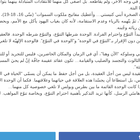
 وجه الآخر، ولم يقاطعه. بل أصغى كل منهما للانتقادات المتبادلة بينهما بتواض
البتة.
بطرس، ا
يائه وجُبنه.
التنوّع واحترام الفرادة. الوحدة شرطها التنوّع، والتنوّع شرطه الوحدة. فالعقي
 دون الإقرار بـ”التنوّع في الوحدة” و”الوحدة في التنوّع”. فالوحدة الإلهيّة لا تل
يحي وسلوكه “الآن وهنا”، أي في الزمان والمكان الحاضرين، فليس للتجريد أو للتنظ
الثالوث والتجسد والصليب والقيامة… تكون عقائد عقيمة جافّة إنْ لم يحيَ المسيحيون ا
ئة”.
يدة ليس من أجل العقيدة، بل من أجل حفظ ما يمكن أن يسمّى “الحياة في المس
س، بل استطاعا أن يجسّدا هذه العلاقة في حياتهما وعلاقتهما. فكما أن الوحدة الإله
قة، هكذا كانت الوحدة القائمة ما بين بطرس وبولس لا تلغي خصوصية كل منهما…
 هامتَي الرسل، كأنها تريد التذكير بأهمية احترام التنوّع، وبخاصة تنوّع الم