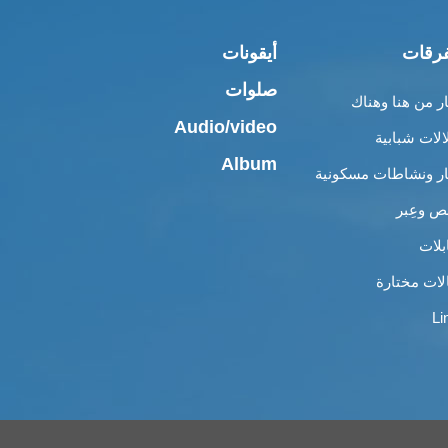
رقات
أيقونات
صلوات
ار من هنا وهناك
Audio/video
الات شبابية
Album
ار ونشاطات مسكونية
 وعِبر
بلات
لات مختارة
Li