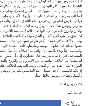
اختلف بطرس وبولس العظيمان، لكن كلاً منهما لم يرمِ الحرم في
الناشئة. هاجسهما كان التبشير بيسوع المسيح، وليس بأفكارهما 
تراجع بطرس أمام بولس، تراجع أمام الناطق بالحقّ، وتاب عن ر
بطرس وبولس هما، معاً، نموذج وحدة الكنيسة القائمة على مبدأ 
والابن والروح القدس، الإله الواحد. لذلك، لا يستقيم اللاهوت من
أن التنوّع لا يعني الفردانيّة، أو التفرّد، وعدم العلائقية الخلاّقة.
وبما أن لا قيمة لأي عقيدة إنْ لم تتمّ ترجمتها في حياة المس
يحيوا العقائد في حياتهم اليومية وتفاصيلها كافة. العقائد كلها، 
والصليب “حبّاً وبذلاً بلا مقابل”، والقيامة “جهاداً دائماً ضدّ الخطي
المسيحية، في الأصل، طريقة حياة اضطرّت إلى أن تصوغ العق
لم يتحدّثا عن العلاقة القائمة ما بين الآب والابن والروح والقد
التنوّع لا يعني الفردانية، أو التفرّد، وعدم العلائقية الخلا
إذ تعيّد الكنيسة، الأحد المقبل، عيد القدّيسين بطرس وبولس
رأسها، وبطرس وبولس والكلّ معاً.
25 حزيران 2014
جريدة النهار
0
Share
SHARES