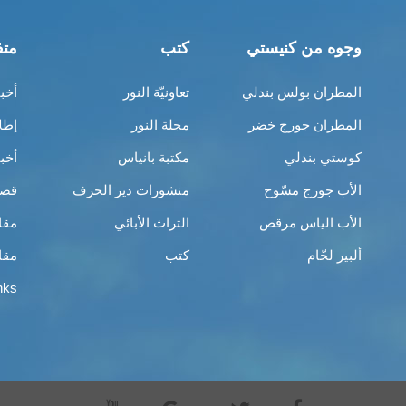
وجوه من كنيستي
كتب
متف
المطران بولس بندلي
تعاونيّة النور
أخب
المطران جورج خضر
مجلة النور
إطل
كوستي بندلي
مكتبة بانياس
أخب
الأب جورج مسّوح
منشورات دير الحرف
قصص
الأب الياس مرقص
التراث الأبائي
مقا
ألبير لحّام
كتب
مقا
nks