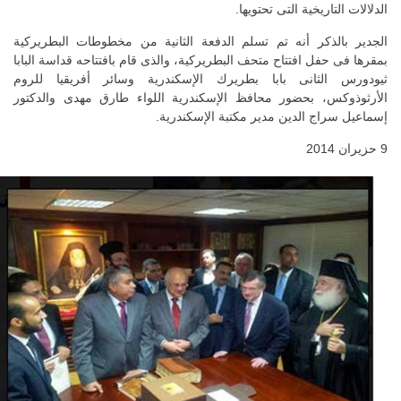
الدلالات التاريخية التى تحتويها.
الجدير بالذكر أنه تم تسلم الدفعة الثانية من مخطوطات البطريركية
بمقرها فى حفل افتتاح متحف البطريركية، والذى قام بافتتاحه قداسة البابا
ثيودورس الثانى بابا بطريرك الإسكندرية وسائر أفريقيا للروم
الأرثوذوكس، بحضور محافظ الإسكندرية اللواء طارق مهدى والدكتور
إسماعيل سراج الدين مدير مكتبة الإسكندرية.
9 حزيران 2014