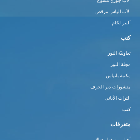
الأب جورج مسّوح
الأب الياس مرقص
ألبير لحّام
كتب
تعاونيّة النور
مجلة النور
مكتبة بانياس
منشورات دير الحرف
التراث الأبائي
كتب
متفرقات
أخبار من هنا وهناك