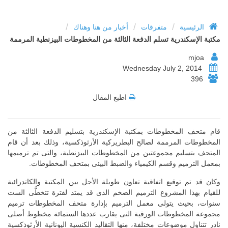
/
/
/
الرئيسية
متفرقات
أخبار من هنا وهناك
مكتبة الإسكندرية تسلم الدفعة الثالثة من المخطوطات البيزنطية المرممة
mjoa
Wednesday July 2, 2014
396
اطبع المقال
قام متحف المخطوطات بمكتبة الإسكندرية بتسليم الدفعة الثالثة من
المخطوطات المرممة لصالح البطريركية الأرثوذكسية، وذلك بعد أن قام
المتحف بتسليم مجموعتين من المخطوطات البيزنطية، والتى تم ترميمها
بمعمل الترميم وقسم الكيمياء والضبط البيئى بمتحف المخطوطات.
وكان قد تم توقيع اتفاقية تعاون طويلة الأجل بين المكتبة والكاتدرائية
للقيام بهذا المشروع الترميم الضخم الذى قد يمتد لفترة تتخطَّى الست
سنوات، بحيث يتولى معمل الترميم بإدارة متحف المخطوطات ترميم
مجموعة المخطوطات الورقية التى يقارب عددها الستمائة مخطوط أصلى
نادر تتناول موضوعات مختلفة، منها التقاليد الكنسية اليونانية الأرثوذكسية