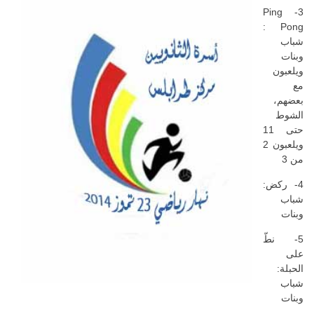
3- Ping
Pong :
شباب
وبنات
ويلعبون
مع
بعضهم،
الشوط
حتى 11
ويلعبون 2
من 3
4- ركض:
شباب
وبنات
5- نطّ
على
الحبلة:
شباب
وبنات