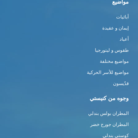
مواضيع
أبائيات
إيمان و عقيدة
أعياد
طقوس و ليتورجيا
مواضيع مختلفة
مواضيع للأسر الحركية
قدّيسون
وجوه من كنيستي
المطران بولس بندلي
المطران جورج خضر
كوستي بندلي