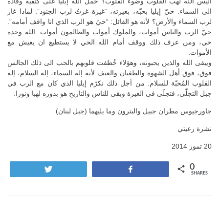
أليس الله لهب القلوب وضوء القلوب؟ حمل الله إيليا على كتفيه وقاده
الى السماء. حيّ إيليا بحبّه، بغيرته، “غيرة غرتُ لرب الجنود”. لماذا غار
لرب السماء والأرض؟ لأنه هو القائل: “حيّ هو الرب الذي انا واقف أمامه”.
حيّ الرب والناس أموات، والملوك أموات والظالمون أموات. الله وحده
حي، ومن عرف ذلك ووقف أمام الله الحي لا يستطيع ان يعيش مع
الأموات.
ويبقى الله والذين يحبونه، وهؤلاء خُطفت قلوبهم بالحب الى ذلك الجالس
فوق، فوق أهل الشهوة والطغيان والعنف لأنه إله السماء، إله السلام، إله
القلوب المُحبّة للسلام. من أجل ذلك نكرّم إيليا الذي كان مع الرب في
جبل التجلّي، فتجلّى في الغيرة وبقي للناس والتاريخ هو بدوره لهبا ونورا.
جاورجيوس مطران جبيل والبترون وما يليهما (جبل لبنان)
نشرة رعيتي
20 تموز 2014
0
Tweet
Share
SHARES