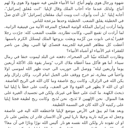
شهوة ورجال هوى ولهم أتباع. اما الأنبياء فليس فيه شهوة ولا هوى ولا لهم
أتباع. ولذلك عندما جاء آخاب الملك وقال لإيليا: “انت مُقلق إسرائيل”،
أجابه إيليا: “بل أنت وأبوك، انت وبيت أبيك مقلقان إسرائيل” لأن الذي ضلّ
في الخطيئة يقلق الشعب. الخطيئة وحدها مزعجة للناس.
ولما أرادت إيزابيل الملكة الوثنية المغناج المترفة الآتية من فينيقية الزانية،
لما أرادت ان تقمع النبي، وكانت تطارده، ظلمت الشعب كله: جرّدت رجلا
فقيرا يُدعى نابوت من كَرْمه وبعثت بزوجها الملك ليسجّل الكرم باسمها.
أعطت كل مظاهر الشرعية للجريمة فتصدّى لها النبي، وهل من ناصر
للفقراء غير الأنبياء او أشباه الأنبياء؟
وطاردت الملكة نبيّنا الى الصحراء، دفعته عن البلد ليموت خنقا في رمال
سيناء. أما هو فأكل مما أعطاه ملاك الرب “وسار بقوة تلك الأكلة أربعين
يوما وأربعين ليلة” ووصل الى حوريب الى حيث ظهر الله لموسى اولا
واختبأ في مغارة، ثم خرج ووقف على الجبل امام الرب. وكان زلزال ولم
يكن الله في الزلزال، وكانت ريح عاصفة وما كان الله في الريح العاصفة.
اي ان الله لا يظهر في القوة ولا في العنف، وكنت على خطأ يا إيليا لما
ذبحتَ الكهنة. ما كنتَ على خطأ في غيرتك ولكن في تجسيدك الغيرة على
هذا المنوال. نحن الإلهيين لا نَذبح، نحن نُذبح. وكانت ريح لطيفة فجثا إيليا
على ركبتيه لأن الله كان في النسمة اللطيفة.
وبعد هذا لم يبقَ في الأرض موضع لإيليا فاختطفه الله اليه في عاصفة
وجعل له مركبة نارية وخيلا ناريا ليس لأن الانسان قادر ان يجلس على نار
او ان تقوده نار ولكن الله نفسه هو نار. أليس الله نورًا ونارًا في آن معا؟