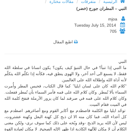
/
/
/
الرئيسية
متفرقات
مقالات مختارة
النبي – المطران جورج (خضر)
mjoa
Tuesday July 15, 2014
705
اطبع المقال
النبي
ما النبي إذا تنبأ؟ في حال التنبؤ كيف يكون؟ يكون انسانا في سلطة الله
فقط، لا يسمع الى أحد آخر، ولا الهوى ينطق فيه، فكأنه إذا تكلّم الله يتكلّم
لأنه أداة الله وإطلالة الله على العالمين.
“كلام الله كان على لسان ايليا” كما قال الكتاب، فحبس المطر وأُمرت
السماء بألا تُمطر. وكان كلام الله على فمه فأمر السماء بأن تُمطر ففعلت.
وكان كلام الله على فمه في صرفند لما كان يزور الأرملة فنفخ كلمة الله
في الميت فقام الميت.
توحّد ايليا مع الكلمة فاصطدم مع أكابر القوم ومع أصاغرهم. اصطدم مع
كل أعداء الله، فما كان منه الا ان ذبح كل كهنة البعل وكهنة عشتروت،
ليس لأن الله يريد الذبح -وقد وبّخه على ذلك كما سوف نرى- ولكن معنى
الكلام أن لا مكان للآلهة الكاذبة اذا ظهر الإله الصحيح. لا مكان لعبادة القوة