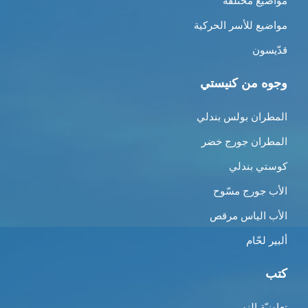
مواضيع مختلفة
مواضيع للأسر الحركية
قدّيسون
وجوه من كنيستي
المطران بولس بندلي
المطران جورج خضر
كوستي بندلي
الأب جورج مسّوح
الأب الياس مرقص
ألبير لحّام
كتب
تعاونيّة النور