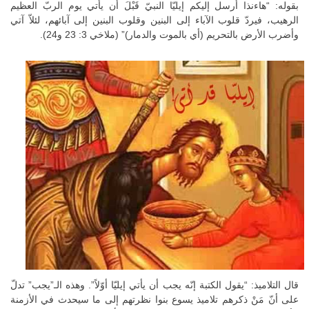
بقوله: “هاءنذا أُرسل إليكم إيليّا النبيّ قَبْلَ أن يأتي يوم الربّ العظيم
الرهيب، فيردّ قلوب الآباء إلى البنين وقلوب البنين إلى آبائهم، لئلاّ آتي
وأضرب الأرض بالتحريم (أي بالموت والدمار)” (ملاخي 3: 23 و24).
قال التلاميذ: “يقول الكتبة إنّه يجب أن يأتي إيليّا أوّلاً”. وهذه الـ”يجب” تدلّ
على أنّ مَنْ ذكرهم تلاميذ يسوع بنوا نظرتهم إلى ما سيحدث في الأزمنة