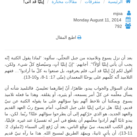
/
/
/
الرئيسية
متفرقات
مقالات مختارة
إيليّا قد أتى!
mjoa
Monday August 11, 2014
792
اطبع المقال
بعد أن نزل يسوع وتلاميذه من جبل التجلّي، سألوه: “لماذا يقول الكتبة إنّه
يجب أن يأتي إيليّا أوّلاً؟”. أجابهم: “إنّ إيليّا آتٍ، وسيُصلح كلّ شيء. ولكن،
أقول لكم إنّ إيليّا قد أتى، فلم يعرفوه، بل صنعوا به كلّ ما أرادوا”… ففهم
التلاميذ أنّه كلّمهم على يوحنّا المعمدان (متّى 17: 1-8، و10-13).
هذان السؤال والجواب يبدو، ظاهرًا، أنّ إطارهما تعليميّ. فالتلميذ شأنه أن
يسأل معلّمه عن كلّ أمر يسمعه، أو يثيره، أو يقلقه. وهذا ما فعله تلاميذ
يسوع. ويمكننا أن نلاحظ أنّهم بنوا سؤالهم على ما يقوله الكتبة عن نبيّ
قديم، إيليّا. هل ترائي إيليّا على جبل التجلّي، أمام يسوع ربّ العهد القديم
والعهد الجديد، هو الذي حرّكهم إلى أن يطرحوا سؤالهم علنًا؟ ربّما. لكن، ما
يبدو ثابتًا أنّهم أرادوا معلّمهم أن يقطع في أمر له تفسيرُهُ عند غيره. فإيليّا،
وفق الكتب القديمة، نبيّ توقّع الناس، بعد أن رُفع إلى السماء (2ملوك 2:
11-13)، أن يأتي ثانيةً، ويمهّد الطريق لمسيح الله. هذا ما رآه نبيّ قديم