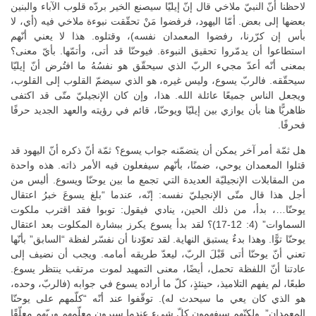
لاحظنا أنّ النبيّ ملاخي قال إنّ إيليّا سيصنع الخير بردّه قلوب الآباء والبنين
بعضها إلى بعض. أمّا اليهود، فرفضوا مَنْ تحقّقت نبوءة ملاخي فيه (أي، لا
بأس إن كرّرنا، رفضوا المعمدان نفسه)، وقتلوه. هذا لا يعني أنّهم
استطاعوا أن يدمّروا تحقيق النبوءة. فيوحنّا قد أتى، وأتمّها. بأيّ معنى؟
بمعنى أنّه أعدّ مجيء الربّ الذي سيحقّق هو نفسُهُ ما افتُرض أنّ إيليّا
سيحقّقه. فالربّ يسوع، وليس غيره، هو الذي سيضمّ القلوب إلى القلوب،
ويجعل الناس جميعًا عائلة الله. هذا، وإن كان الإنجيليّ متّى قد اكتفى
ظاهريًّا هنا بأن يوازي بين إيليّا ويوحنّا، قائم في رؤيته والعهد الجديد حرفًا
فحرفًا.
هل ثمّة أمر آخر يمكن أن يتضمّنه جواب يسوع؟ ثمّة أنّ ذكره أنّ اليهود قد
قتلوا المعمدان يوحي، ضمنًا، بأنّهم سيفعلون فيه الأمر ذاته. هذه واحدة
من المقابلات الإنجيليّة العديدة التي تجمع ما بين يوحنّا ويسوع. أليس من
أجل هذا قال متّى الإنجيليّ نفسه: إنّه، عندما “بلغ يسوعَ خبرُ اعتقال
يوحنّا…، بدأ، من ذلك الحين، ينادي فيقول: توبوا فقد اقترب ملكوت
السماوات” (4: 12-17)؟ لقد بدأ يسوع يكرز ببشارة المكلوت بعد اعتقال
يوحنّا توًّا. وهذا بدءٌ يستبق النهاية. لقد تعوّدنا أن نفسّر لفظة “السابق” بأنّها
تعني أنّ يوحنّا أتى قَبْلَ الربّ، ليعدّ طريقه أمامه. ويجب أن نضيف إلى
عادتنا أنّ اللفظة تحمل، أيضًا، معنى التمهيد لموت مرتقب ينتظر يسوع.
طبعًا، لم يفهم التلاميذ، حينئذٍ، كلّ ما أراده يسوع في جوابه (فالربّ، وحده،
هو الذي كان يعي ما سيحدث له). توقّفوا عند أنّه “كلّمهم على يوحنّا
المعمدان”. ولكنّهم سيفهمون كلّ شيء عندما سيرون معلّمهم وربّهم معلّقًا