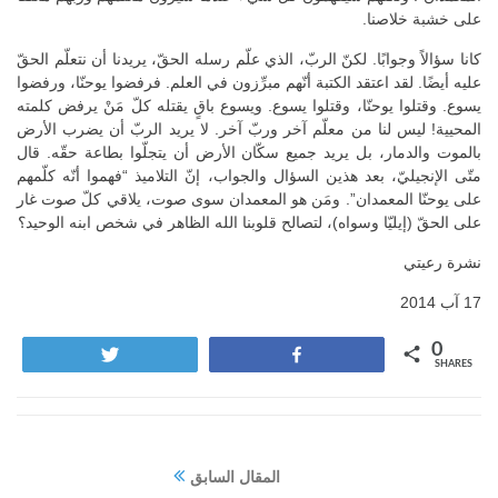
على خشبة خلاصنا.
كانا سؤالاً وجوابًا. لكنّ الربّ، الذي علّم رسله الحقّ، يريدنا أن نتعلّم الحقّ
عليه أيضًا. لقد اعتقد الكتبة أنّهم مبرِّزون في العلم. فرفضوا يوحنّا، ورفضوا
يسوع. وقتلوا يوحنّا، وقتلوا يسوع. ويسوع باقٍ يقتله كلّ مَنْ يرفض كلمته
المحيية! ليس لنا من معلّم آخر وربّ آخر. لا يريد الربّ أن يضرب الأرض
بالموت والدمار، بل يريد جميع سكّان الأرض أن يتجلّوا بطاعة حقّه. قال
متّى الإنجيليّ، بعد هذين السؤال والجواب، إنّ التلاميذ “فهموا أنّه كلّمهم
على يوحنّا المعمدان”. ومَن هو المعمدان سوى صوت، يلاقي كلّ صوت غار
على الحقّ (إيليّا وسواه)، لتصالح قلوبنا الله الظاهر في شخص ابنه الوحيد؟
نشرة رعيتي
17 آب 2014
0
Tweet
Share
SHARES
المقال السابق