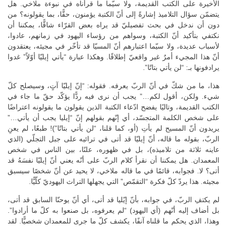
الأخيرة على الكتب القديمة، ولا سيّما ما قرأناه في نبوءة ملاخي. هل
يتضمّن سؤال التلاميذ إشارةً إلى أنّ الكتبة يؤمنون، حقًّا، بما يقولونه؟ من
دون أن ندخل في بحث تفصيليّ قد يراه بعض القرّاء شاقًّا، يمكننا أن
نكتفي بتأكيد أنّ الكتبة، وسواهم من رؤساء اليهود في زمانهم، عادوا،
لأسباب عديدة، ولا سيّما اعتبارهم أنّ المسيّا قد تأخّر في مجيئه، يعتقدون
أنّ هذا المجيء أمرٌ غير واقعيّ إطلاقًا. وهكذا عبارة “يأتي إيليّا أوّلاً” غدوا
يرادفونها بـ: “لن يأتي بتاتًا”.
هذا، ما من شكّ في أنّ الربّ يعرفه. فقوله: “إنّ إيليّا آتٍ، وسيصلح كلّ
شيء. ولكن، أقول لكم…” يجب أن نرى فيه ردًّا يؤكّد حقّ ما جاء في
الكتب القديمة، وتاليًا يفضح ادّعاء الكتبة الذين يقولون ما يقولونه اعتراضًا
على شخص الكلمة المتجسّد، أي إنّهم بقولهم إنّ “إيليا يجب أن يأتي…”
يريدون أنّ المسيح لم يأتِ (أو، كما قلنا، “لن يأتي بتاتًا”)! طبعًا، لم يعنِ
الربّ، بقوله ما قاله، أنّ إيليّا قد أتى في ترائيه على جبل التجلّي (الذي
عاينه ثلاثة من تلاميذه)، بل في ظهوره، علنًا، بين الناس في شخص
المعمدان. هل يمكننا أن نقرأ كلام الربّ على أنّه يعني أنّ إيليّا نفسَهُ قد
أتى؟ لا. فجوابه، قائمًا في ما قاله ملاخي، لا يحيد عن أنّ شخصًا سيسبق
مجيئه. هذا يردّ كلّ فكرة “التقمّص” التي يجهلها التراث اليهوديّ كلّيًّا.
لم يكتفِ الربّ، في جوابه، بأنّ إيّليا قد أتى، أي أنّ يوحنّا السابق قد أتى،
بل أضاف إليه أنّهم (أي اليهود) “لم يعرفوه، بل صنعوا به كلّ ما أرادوا”.
وهذا، الذي يحكم ما قلناه آنفًا، يكشف كلّ ما جرى للمعمدان شخصيًّا. لقد