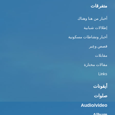
متفرقات
أخبار من هنا وهناك
إطلالات شبابية
أخبار ونشاطات مسكونية
قصص وعِبر
مقابلات
مقالات مختارة
Links
أيقونات
صلوات
Audio/video
Album