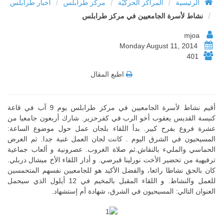
/
/
/
الرئيسية
المراكز الحركيّة
مركز طرابلس
أخبار طرابلس
/
نشاط لأسرة الجامعيين في مركز طرابلس
mjoa
Monday August 11, 2014
401
اطبع المقال
أقيم نشاط لأسرة الجامعيين في مركز طرابلس يوم 9 آب في قاعة
كنيسة القديس يعقوب أخو الرب في كفرحزير. شارك أربعون جامعيا من
عشرة فروع بفرح كبير. بدأ اللقاء بلجان عمل حول موضوع الساعة:
المسيحيون في الشرق اليوم . كانت لجان العمل غنية جدا. ثم العرض
الحماسي والمليء بالنقاش.ثم صلاة الغروب. عصرونية و ألعاب جماعية
ترفيهية من تحضير الأخت نورلينا قبرصي. و أدار اللقاء الأخ ميشال دربلي.
كان بالحق نشاطا رائعا، والفضل الأكيد هو للجامعيين نفسهم المتحمسين
للعمل والنشاط. و اللقاء المقبل بالمخيم في 12 أيلول الذي سيحمل
العنوان التالي: المسيحيون في الشرق، شهادة أم إستشهاد.