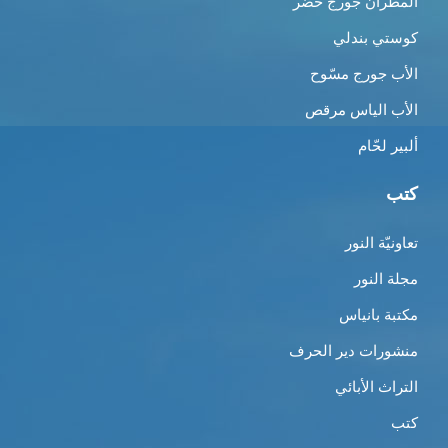
المطران جورج خضر
كوستي بندلي
الأب جورج مسّوح
الأب الياس مرقص
ألبير لحّام
كتب
تعاونيّة النور
مجلة النور
مكتبة بانياس
منشورات دير الحرف
التراث الأبائي
كتب