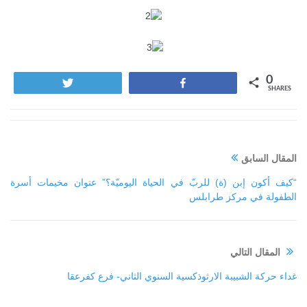
0
Tweet
Share
SHARES
المقال السابق
“كيف أكون إبن (ة) للربّ في الحياة اليوميّة؟” عنوان مخيمات أسرة
الطفولة في مركز طرابلس
المقال التالي
غداء حركة الشبيبة الارثوذكسية السنوي الثاني- فرع كفرعقا