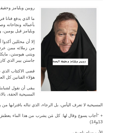
روبين ويليامز وحقيق
ما الذي يدفع فنانا 
بأعماله ونجاحاته وص
ويليامز قبل يومين، 
إلا أن محللين أكدوا 
من زملائه ممن عرفوا
ويتنى هيوستن، مايكل
جاستن بيبر الذي كان 
قضى الاكتئاب الذي س
هؤلاء الفنانين كل ال
يبقى أن نقول لشبابنا
المسيحية الحقة، بالا
المسيحية لا تعرف اليأس، بل الرجاء، الذي تناله باقترابها من
13و14)
الأب بسام ناصيف