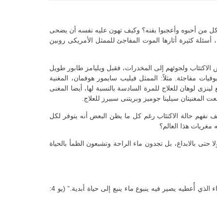
 كل من أحبوه وأعجبوا بفنه؟ وكيف تهون عليه نفسه أن يضحى
 أسئلة كثيرة أثارها الموت المفاجئ للممثل الأمريكى روبين
ش الاكتئاب ولجوئهم إلى المخدرات، فقبل ويليامز طابور طويل
ات مفاجئة. مثلاً: الممثل فيليب سايمور هوفمان، المغنية
نزى لوهان للعلاج للمرة السادسة بالنسبة لها، أيضا المغنى
 المغنيتان سيلينا جوميز وبريتنى سبيرز للعلاج.
ف نفهم حالة الاكتئاب رغم كل ما يظن البعض أنه يتوفر لكل
 مغريات هذا العالم؟
ا حتى بالابداع، بل تجدون ماء الراحة وتشبعون الظمأ بالحياة
+ “أجاب يسوع وقال لها: كل مَن يشرب من هذا الماء يعطش أيضاً. ولكن مَن يشرب من الماء الذي أُعطيه أنا فلن يعطش إلى الأبد، بل الماء الذي أُعطيه يصير فيه ينبوع ماء ينبع إلى حياة أبدية.” (يو 4: