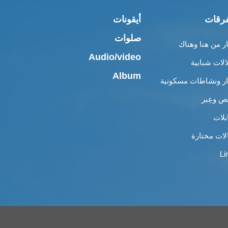
رقات
أيقونات
صلوات
ار من هنا وهناك
Audio/video
الات شبابية
Album
ار ونشاطات مسكونية
 وعِبر
بلات
لات مختارة
Li