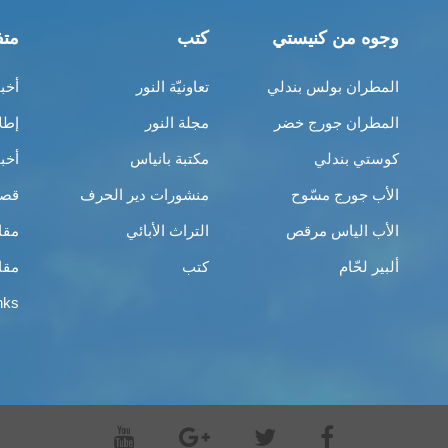
وجوه من كنيستي
كتب
متف
المطران بولس بندلي
تعاونيّة النور
أخب
المطران جورج خضر
مجلة النور
إطل
كوستي بندلي
مكتبة بانياس
أخب
الأب جورج مسّوح
منشورات دير الحرف
قصص
الأب الياس مرقص
التراث الأبائي
مقا
ألبير لحّام
كتب
مقا
nks