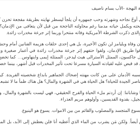
ة البهجة -الأب بسام ناصيف
في أوجّ نجاحه وشهرته وحب جمهوره أن يلجأ ليسطر نهايته بطريقة مفجعة تحزن
حته ويكمل حياته مدمنا رغم محاولته الناجحة من قبل لأن يتعافى من الإدمان؟،
والذى ذكرت الشرطة الأمريكية وفاته منتحرا وربما إثر جرعة مخدرات زائدة.
أن وفاة ويليامز لن تكون الأخيرة، بل هي إحدى حلقات هزيمة الفنانين أمام وح
 طريق الإدمان، ولقوا حتفهم إثر جرعة مخدرات زائدة في أعمار صغيرة وبوفي
 جاكسون، الممثل الأسترالى هيث ليدجر، الممثلة إيمى واينهاوس… كما تخضع لي
قد قبض عليه لقيادته السيارة مسرعا تحت تأثير المخدرات قبل أشهر، بينما خضعت
ببه الأدمان على من كانت مهنته إضحاك الجماهير بابداع شخصيته الفريدة. كي
عناصر الجيدة للحياة؟ هل الحياة هي في الشهرة والمال؟ هل هناك ظمأ ما لا تشبعه
 وشاباتنا: إن أردتم ملء الحياة والفرح الحقيقي، فهي ليست بالشهرة والمال، ول
نجيل، بقدوة القديسين، وأولوهم مريم العذراء.
 يسوع المتجسد والمصلوب والقائم من بين الاموات. يسوع هو الينبوع.