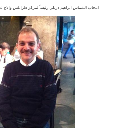
انتخاب الشماس ابراهيم دربلي رئيساً لمركز طرابلس والاخ عف