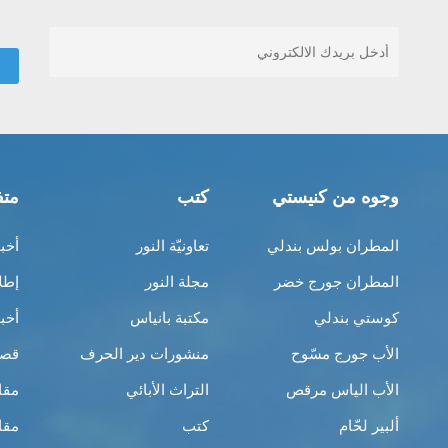
وجوه من كنيستي
كتب
متف
المطران بولس بندلي
تعاونيّة النور
أخب
المطران جورج خضر
مجلة النور
إطل
كوستي بندلي
مكتبة بانياس
أخب
الأب جورج مسّوح
منشورات دير الحرف
قصص
الأب الياس مرقص
التراث الأبائي
مقا
ألبير لحّام
كتب
مقا