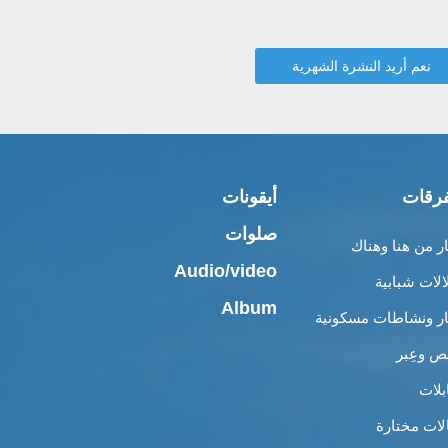
رقات
أيقونات
صلوات
ار من هنا وهناك
Audio/video
الات شبابية
Album
ار ونشاطات مسكونية
 وعِبر
بلات
لات مختارة