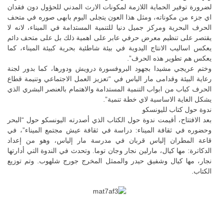
لضرورة توفير الحماية اللازمة لمكونات الارث المدني للحؤول دون فقدان
اي جزء من مكوناته، ومثل هذا العون يتجلى اليوم بابهى صوره في متحف
الحرف البحرية ومركز جميل دنيا للتنمية المستدامة في الميناء، لانه لا
يقتصر على تنظيم معرض حرفي عابر على اهمية ذلك بل على متحف دائم
يعكس اساليب الانتاج اليدوية في بيئة شاطئية بحرية كبيئة الميناء، كما
يعكس هم تطوير هذه الحرف”.
وختم عريجي مشيدا بجهود البروفسورة درويش ودورها، كما بدور لجنة
رعاية البيئة وقدامى مار الياس في “تعزيز العمل الاجتماعي وتنيمة قطاع
الحرف كباب من ابواب التنمية المستدامة والاهتمام بالعنصر البشري الذي
يشكل الغاية الاساسية لاي خطة تنمية”.
ندوة حول كتاب لليونسكو
بعد الافتتاح، أقيمت ندوة حول الكتاب الذي أصدرته اليونسكو حول “البحر
وحضوره في ثقافة الميناء: دراسة في ثقافة عيش مجتمع الميناء”، في
قاعة المطران إلياس قربان في مدرسة مار إلياس، وهو من إعداد
الدكاترة: مها كيال، مارلين نجار وجان توما. وتحدث في الندوة التي أدارتها
نجار، مها كيال وشفيق حيدر والممثل المخرج جورج شلهوب. وتم توزيع
الكتاب.