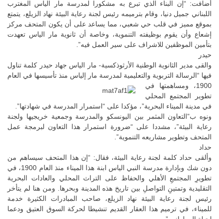
أضافت: “إن البناء الذي تبرع به مشكورا لمدرسة مار الياس المغترب
اللبناني جميل دنيا، وقام بترميمه رئيس لجنة رعاية البيئة نهاد الزيلع، يتمتع
بموقع مميز في قلب حي شعبي، مما يساعد على أن يكون المتحف مركز
إشعاع وأن يقوم بوظيفته التنموية، وخاصة أن ثانوية مار الياس تعهدت
بتأمين الموظفين للاشراف على سير العمل فيه”.
حيدر
والقى مدير الثانوية الوطنية الأرثوذكسية- مار الياس جهاد حيدر كلمة تناول
فيها “الرسالة التربوية والتعليمية لمدرسة مار إلياس منذ تأسيسها في العام
1900، ومساهمتها
في
تطوير المجتمع المحلي
في مدينة الميناء البحرية”، مؤكدا على “استمرار المدرسة في شهادتها”.
ونوه ب”التعاون المثمر بين اليونسكو والمدرسة وجمعية خريجيها ولجنة
رعاية البيئة”، مشددا على “ضرورة استمرار هذا التعاون لبرمجة عمل
المتحف وتطوير مشاريعه التنموية”.
حداد
وألقى حداد كلمة لجنة رعاية البيئة، فقال: “إن هذا المتحف سيساهم من
دون شك وبإدارة مدرسة النبي الياس ابنة هذا الميناء منذ العام 1900، في
تطويرِ المجتمعِ الأهلي والحفاظ على التراث المحلي والعادات البحرية
التقليدية وتمتينِ التواصلِ بين تاريخ هذه المدينة وبحرها. ومن هنا لم يتأخر
رئيس لجنة رعاية البيئة نهاد الزيلع، صاحب المبادرات الكثيرة خدمة
للميناء، في ترميم هذا العقار القديم تنشيطا لحركة السوق العتيق ودعما
لحياة المواطنين”.