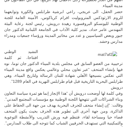
مدينة الميناء.
حضر الحفل، الى عريجي، راعي ابرشية طرابلس والكورة وتوابعهما
للروم الارثوذكس المتروبوليت افرام كرياكوس، الأمينة العامة للجنة
الوطنية لليونسكو البروفسورة زهيدة درويش، رئيس لجنة رعاية البيئة
المهندس عامر حداد، مدير كلية الآداب في الجامعة اللبنانية الدكتور جان
جبور وبعض السياسيين و عدد من مخاتير المدينة ورؤساء جمعيات ومدراء
مدارس وحشد.
النشيد الوطني
افتتاحا، ثم كلمة
ترحيبية من العضو السابق في مجلس بلدية الميناء الدكتور جان توما، نوه
فيها بإنشاء المتحف “عبر تعاون محلي وعالمي يعكس واقع مدينة الميناء
التي تعكس بنسيجها الأهلي شهادة للبنان الرسالة ولتاريخ الميناء، وهي
طرابلس البحرية التاريخية قبل قيام طرابلس النهرية في العام 1289”.
درويش
وفي كلمة لها أوضحت درويش أن “هذا الإنجاز إنما هو ثمرة سياسة التعاون
وبناء الشراكات التي تنتهجها اللجنة الوطنية مع مؤسسات المجتمع المدني”.
وقالت: “إن إنشاء متحف للحرف البحرية يهدف من جهة الى الحفاظ على
الذاكرة، ومن جهة أخرى الى تطوير هذه الحرف بحيث يكون المتحف
فضاء حيا ومساحة لقاء، فتنظم فيه ورش التدريب والأنشطة التوعوية
والتمكينية التي تستهدف الحرفيين الشباب كما تتوجه الى طلاب المدارس”.