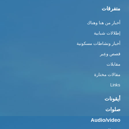
متفرقات
أخبار من هنا وهناك
إطلالات شبابية
أخبار ونشاطات مسكونية
قصص وعِبر
مقابلات
مقالات مختارة
Links
أيقونات
صلوات
Audio/video