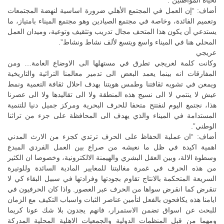
أضاف: “إن العمل في المجتمع الأهلي ضرورة اساسية لنهضة المجتمعات
وتعميم الفائدة، وخاصة في مجتمع الصيادين وهو مجتمع الميناء بامتياز، ما
يستدعي أن يكون هذا المتحف مجال تدريب وتثقيف وتوعية، وميدان العمل
المحلي هنا في الميناء واسع ويتسع لألف نشاط ونشاط”.
عريجي
وكانت كلمة لعريجي تطرق في مستهلها الى الاوضاع العامة… ومن
المفارقات انه بينما يعمد البعض الى تدمير معالمنا التراثية والتاريخية
ويمعن في تشويه ثقافتنا وطمس هويتنا بهدف احلال ثقافة التعمية ونمط
عيش لا ينتمي لا الى نسيج هذه المنطقة ولا الى تقاليدها ولا الى عصرنا
هذا، نجتمع اليوم لنفتتح متحفا للحرف البحرية ومركز جميل دنيا للتنمية
المستدامة في الميناء والذي يهدف الى المحافظة على جزء من تراثنا
الوطني”.
أضاف: “ان عملية الحفاظ على الحرف ترتدي كجزء من الارث المدني
اهمية اكيدة في ظل ما نعيشه من صراع بين العمل الفردي المبدع
وسطوة الالة، وبين العقل البشري والهيمنة الالكترونية، وخصوصا ان الكثير
من هذه الحرف في غمرة مغالبتنا للمعايير المادية السائدة وللوتيرة
السريعة المتحكمة بالانتاج تقاوم بجودتها وفرادتها في سبيل البقاء كي لا
تنقرض كما انقرض سواها من الحرف عبر العصور. واذا كان الحرفيون في
ايامنا هذه يكافحون بالفعل لتأمين عناصر الثبات واسباب التكيف مع الزمان
للبحث عن اسواق تضمن الاستمرار، فانهم يجدون بلا شك عونا كريما
ومهما من قبل المنظمات الدولية والجمعيات الاهلية المحلية المدركة