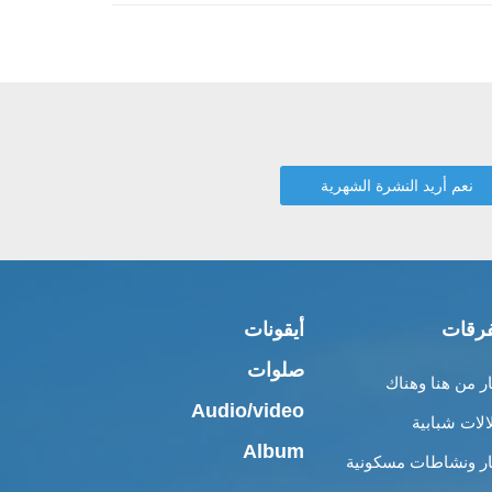
رقات
أيقونات
صلوات
ار من هنا وهناك
Audio/video
الات شبابية
Album
ار ونشاطات مسكونية