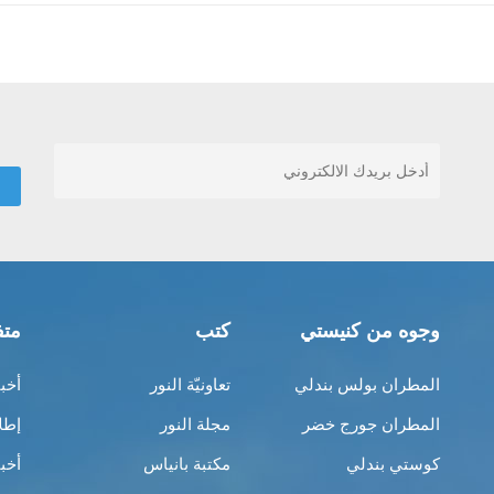
وجوه من كنيستي
كتب
متف
المطران بولس بندلي
تعاونيّة النور
أخب
المطران جورج خضر
مجلة النور
إطل
كوستي بندلي
مكتبة بانياس
أخب