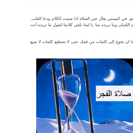
عو. في كنيستي يقال خير الصلاة اذا صمت الكلام ودعا القلب.
ان وما تريده منا. يا ليتنا نلغي كلامنا لنقول ما تريده أنت
طنا ان نجوع إلى كلمات من فمك حتى لا نصطنع كلمات لا شبع