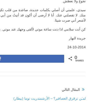
نجوع ولا نعطش.
سيدي، علمني أن أصلي بكلمات جديدة، صاعدة من قلب تكون 
منك. لا تفصلني عنك. أنا لا أرضى أن أكون قد أتيتُ من أب
لأشعر أني صرت شيئا.
كن أنت سلامي اذا دنت ساعة موتي لألقى وجهك عند موتي. ي
جريدة النهار
24-10-2014
0
Share
SHARES
المقال التالي
لمـَن تزقزق العصافير؟ – الأرشمندريت توما (بيطار)