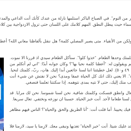
ر من النوم”. في الصباح الباكر استلمها نازلة من عندك كأنك أنت الداعي والمد
ماء حيث يبطل النطق. المهم كلامك على اللسان حتى تزول الازدواجية بين كلام اللس
 ولكن من الأنقياء. متى يصير المصلي كلمة؟ هل ننقل بألفاظنا معاني الله؟ أع
لمتك وحدها الطعام. “خذوا كلوا”. سنأكل الطعام سيدي اذ قررنا الا نموت.
 ويقولون له: “أعطنا كلمة نحيا بها”؟ وكان جوابه أبدًا: “اني لم أتكلم من
عندي… ما أتكلم به أنا أتكلم به كما قاله لي الآب” (يوحنا ١٢: ٤٩ و٥٠). لعل خطيئتنا اننا لسنا جائعين أبدا إليك. هاتِ، ربّ، كلمتك لنحيا.
اة”. الا يعني ذلك انك كل الحياة عمقا ومدى؟ نحن لا نفتش عن شيء أنت
منك إليك، حتى لا نتيه بمدى نتوهمه. إذا سكنتنا تعلمنا فنصغي.
 تعال وانطق فنسكت وكلمتك شافية. نحن لسنا شموسا. نحن لك مرايا. قد
لسنا طعاما لأحد. أنت خبز الحياة. حسبنا ان نوزعه ونختفي. تعال سريعا.
 فيك يحيينا. أما قلت أنت: “أنا الطريق والحق والحياة”؟ الناس فيهم مظاهر
أحد عليك شيئا. أنت “خبز الحياة” تغذيها ونبقى معك. لازِمنا يا سيد، لازمنا فلا