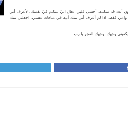
أنت قد سكنته. أخشى قلبي. تعالَ اليّ لتتكلم فيّ نفسك، لأعرف أني
ي وامي فقط. اذا لم أعرف أني منك أتيه في متاهات نفسي. اجعلني منك
كفيني وجهك. وجهك الفجر يا رب.