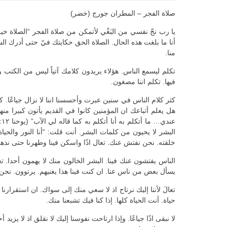
صلاة الفجر – المطران جورج (خضر)
يا رب نجّ نفسي من البَغْي لأتمكن من صلاة الفجر “الصلاة خي
أنا ما بلغت هذه الحال. الصلاة الحق حكايتك فيّ حتى أدرك الس
منا.
تكلم ليسمع الناس. هؤلاء يريدون كلامك آتياً ليس من الكتب
فيها. تكلم اننا مصغون.
كثر كلام الناس في سنين عبرت وأحسسنا اننا لا نزال جياعًا. ك
هل يعلم أتباعك ان المؤمنين كانوا في القديم يأتون كبيرا منهم
البشر لا يحيون من كلمات البشر. أنت قلت: “أنا النور والحي
خلقته. نحن نفتش عنك. تعال اذًا واسكن فينا وطهرنا حتى نذهب 
الناس يفتشون عنك فينا. البشر الخالون منك لا يهمون أحدا.
يسأل بعض من ناس عنا. ان كنت فينا هذا يغنيهم. يرتوون. نحن 
تعالَ لأننا إليك نرتاح اذ لا سعي منك إلى سواك. ان استقرارنا
حياة. أنت الحياة كلها. إذا كنا فيك تشبعنا منك.
لا نبقى اذًا جياعًا. وإذا ارتاحت نفوسنا إليك لا نقلق اذ لا يزيد 