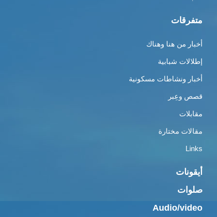
متفرقات
أخبار من هنا وهناك
إطلالات شبابية
أخبار ونشاطات مسكونية
قصص وعِبر
مقابلات
مقالات مختارة
Links
أيقونات
صلوات
Audio/video