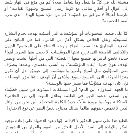
مشيئة الله في كلّ ما نفعل وما نتعامل معه؟ كم من مرّةٍ في النهار سُبينا
إلى أقوالٍ أو أفكارٍ تتنافى مع كوننا رسل المسيح وشهودًا لقيامته؟ أو
مارسنا أعمالاً لا تتوافق مع قضيّتنا؟ كم من مرّة نسينا الهدف الذي نذرنا
أنفسنا لتحقيقه؟
أمّا على صعيد المجموعات أو المؤسّسات التي أنشئت بهدف يخدم البشارة
المسيحيّة ونقل الخلاص بشكلٍ أعمّ إلى الناس، فما هي النتائج على
الصعيد البشاريّ عدا نسب النجاح وأوجه الانفتاح على المجتمع؟ الديون
والتكاليف الباهظة التي ترزح تحتها المؤسّسات ألا يجعل منها الشرير أهواءً
جديدة تخضع لتأثيراتها فتضيع معها ” القضيّة” التي من أجلها أنشئت ويصير
الهدف هوىً جديدًا “بقاء المؤسّسة”، به أنسى مقصدي، وعندها يتصرّف
معي المموِّلُون مثل أسيادٍ وأصير والمؤسّسة إلى عبوديّةٍ بدل أن نكون
منبرًا للحريّة، التي بالمسيح يسوع. وأدّعي أنّ الهدف دائمًا يبرّر الوسيلة ،
فإن كان الهدف مشوَّشًا فما يصير حينها بالوسيلة؟
ما الجهد المبذول؟ أين الدم؟ أين الممتلكات المبذولة في سبيل قضيّتنا؟
أين السعي لدعوة الذين في الظلمة وظلال الموت إلى نور الخلاص؟
الاستكانة موتٌ والبرودة صَلْبٌ جديدٌ للكلمة المتجسّد. أين نحن من أولئك
الذين لا تغمض جفونهم طالما هنالك محتاج، بغضِّ النظر عن نوع الاحتياج؟
بالطبع هذا على سبيل التذكير لا الإدانة. إنّها دعوة للاجتهاد على إعادة توجيه
الفكر والإرادة إلى المبدأ الأصل للتحرّر من القيود والفرار من التشويش
الآتي من العالم إلى ما يوافق خلاص النفوس، مدركين أنّه إن ضاع هدفنا