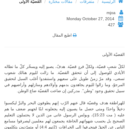
/
/
/
الرئيسية
متفرقات
مقالات مختارة
القضيّة الأولى
mjoa
Monday October 27, 2014
427
اطبع المقال
القضيّة الأولى
لكلّ شعبٍ قضيّة، ولكلّ فردٍ قضيّة. هدفٌ، يصبو إليه ويسخّر كلّ ما تطاله
الأيادي للوصول إلى أن تتحقق القضيّة. ما زالت لليوم هنالك شعوب
تسعى، وقد مرّ زمنٌ طويل على سعيهم واستنفدوا أغلب السبل لتحقيق
المرجوّ، وما زالوا لليوم يجاهدون بدمهم وأولادهم ومنازلهم وأراضيهم في
سبيل تحقيق وجود “وطن”. مدركين إن ضاعت القضيّة ضاع الوطن.
للهراطقة هدف وقضيّة قال عنهم الرّب إنهم يطوفون البحر والبرَّ ليكسبوا
دخيلاً واحدًا ومتى حصل ما يصبون إليه يجعلونه ابنًا لجهنم ضعف ما هم
عليه ( مت 15:23)، وبولس الرسول عانى من الذين لا يحتملون التعليم
الصحيح بل بحسب شهواتهم الخاصّة يجمعون لهم معلمين ليصرفوا مسامع
الناس عن الحقّ فينحرفوا إلى الخرافات (2تيم 4:4) أو متمرّدون يتكلمون