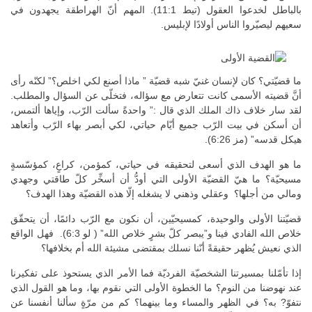
بالباطل لخدعوا العقول (تيط 11:1). المهم أنّ الهراطقة يجهدون في
سعيهم ليصيّروا الناس أولادًا لإبليس.
ما قضيّتي؟ كان لإنسان غنيّ شبه قضيّة ” ماذا أصنع لكي اخلص؟” لكنّه رأى
أنَّ قضيته الأسمى كانت تتعارض مع سؤاله، فتخلّى عن السؤال والمطلب.
لقد سار خلاف ذاك الملك الذي قال :” واحدةً سألت الرّب، وإياها ألتمس،
أن أسكن في بيت الرّب جميع أيّام حياتي، لكي أبصر بهاء الرّب وأتعاهد
هيكل قدسه” (مز 6:26).
ما هو الهدف الذي أسعى لتحقيقه في حياتي، كمؤمن، كراعٍ، كمؤسّسةٍ
مسيحيّة؟ ما هيّ القضيّة الأولى التي أودُّ أن أسخِّر كلّ طاقتي وجهدي
ومالي من أجلها؟ وعقلي وذهني لا يشغله إلّا هذه القضيّة وهذا الهدف؟
قضيّتنا الأولى والوحيدة، كمسيحيّين، أن نكون مع الرّب دائمًا، أن يتحقّق
خلاص الله الفادي فينا و”يبصر كلّ بشرٍ خلاص الله” ( لو 6:3). فهل الواقع
الذي نعيش يُظهر حقيقةً أنّنا نسلك بمقتضى مشيئة الله أم بخلافها؟
إذا تأمّلنا بمسيرتنا الشخصيّة الفرديّة فما الأمر الذي يستحوذ على تفكيرنا
عند نهوضنا من النوم؟ ما الخطوة الأولى التي نقوم بها، وما هو القول الذي
نتفوّ? به؟ في الظهر والمساء وما بينهما؟ كم من مرّةٍ سألنا أنفسنا عن