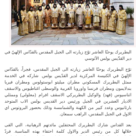
البطريرك يوحنّا العاشر توّج زيارته الى الجبل المقدس بالقدّاس الإلهيّ في
دير القدّّيس بولس الآثوسي
توّج البطريرك يوحنّا العاشر زيارته الى الجبل المقدس، فجراً، بالقدّاس
الإلهيّ في الكنيسة المركزية لدير القدّيس بولس. شاركه في الخدمة
ممثل البطريرك المسكوني مطران ميليتو ابوستولوس ومطران فيريا
بندلايمون ومطران فرنسا واوروبا الغربية والوسطى اغناطيوس والاسقف
اثناسيوس (فهد) والوكيل البطريركي الاسقف افرام (معلولي) وممثلي
الاديار العشرين في الجبل ورئيس دير القديس بولس الاب المتوحد
بارثانيوس وعدد كبير من الكهنة والشمامسة وذلك بحضور البروتوس اي
الاول في الجبل المقدس، الراهب سمعان.
بعد القداس شارك البطريرك المحتفلين مائدتهم الرهبانية، التي القى
خلالها كل من رئيس الدير والاول كلمة احتفاء بهذه المناسبة. فردّ