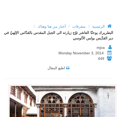
/
/
/
الرئيسية
متفرقات
أخبار من هنا وهناك
البطريرك يوحنّا العاشر توّج زيارته الى الجبل المقدس بالقدّاس الإلهيّ في
دير القدّّيس بولس الآثوسي
mjoa
Monday November 3, 2014
449
اطبع المقال