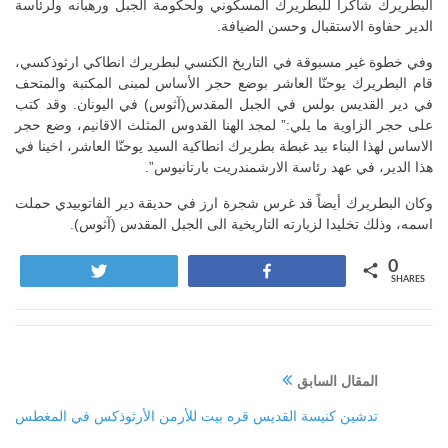
البطريرك شاكرا للبطريرك المسكوني ولحكومة الجبل ورهبانه ولرئاسة
الدير حفاوة الاستقبال وحسن الضيافة.
وفي خطوة غير مسبوقة في التاريخ الكنسي لبطريرك انطاكي ارثوذكسي،
قام البطريرك يوحنّا العاشر بوضع حجر الأساس لمبنى المكتبة والمتحف
في دير القديس بولس في الجبل المقدس(آثوس) في اليونان. وقد كتب
على حجر الزاوية ما يلي:” لمجد الهنا القدوس المثلث الاقانيم، وضع حجر
الاساس لهذا البناء بيد غبطة بطريرك انطاكية السيد يوحنّا العاشر، اخينا في
هذا الدير، في عهد رئاسة الارشمندريت بارتانيوس”.
وكان البطريرك أيضاً قد غرس شجرة ارز في حديقة دير الفاتوبيدي حملت
اسمه، وذلك تخليدا لزيارته التاريخية الى الجبل المقدس (آثوس).
0
Tweet
Share
SHARES
المقال السابق
تدشين كنيسة القديس قره بيت للأرمن الأرثوذكس في المغطس