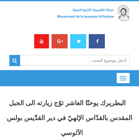
Toggle
navigation
البطريرك يوحنّا العاشر توّج زيارته الى الجبل
المقدس بالقدّاس الإلهيّ في دير القدّّيس بولس
الآثوسي