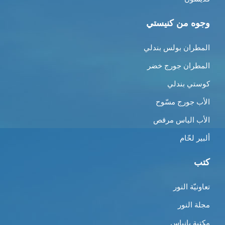
وجوه من كنيستي
المطران بولس بندلي
المطران جورج خضر
كوستي بندلي
الأب جورج مسّوح
الأب الياس مرقص
ألبير لحّام
كتب
تعاونيّة النور
مجلة النور
مكتبة بانياس