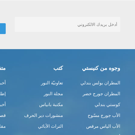
وجوه من كنيستي
كتب
متف
المطران بولس بندلي
تعاونيّة النور
أخب
المطران جورج خضر
مجلة النور
إطل
كوستي بندلي
مكتبة بانياس
أخب
الأب جورج مسّوح
منشورات دير الحرف
قصص
الأب الياس مرقص
التراث الأبائي
مقا