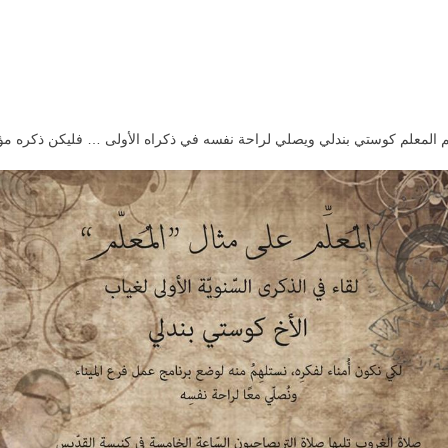
هم المعلم كوستي بندلي ويصلي لراحة نفسه في ذكراه الأولى … فليكن ذكره مؤبد