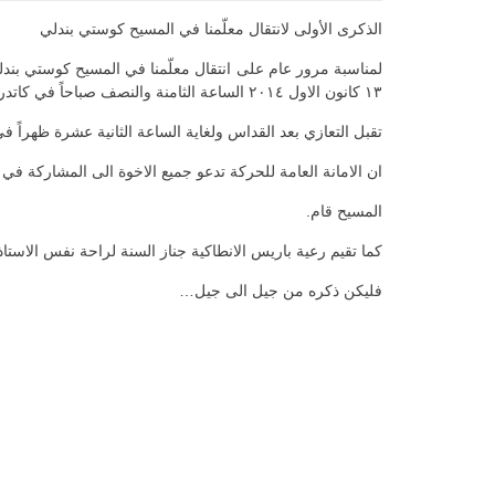
الذكرى الأولى لانتقال معلّمنا في المسيح كوستي بندلي
لمناسبة مرور عام على انتقال معلّمنا في المسيح كوستي بندلي
١٣ كانون الاول ٢٠١٤ الساعة الثامنة والنصف صباحاً في كاتدرائية القديس جاورجيوس – الميناء.
تقبل التعازي بعد القداس ولغاية الساعة الثانية عشرة ظهراً في 
ان الامانة العامة للحركة تدعو جميع الاخوة الى المشاركة في
المسيح قام.
كما تقيم رعية باريس الانطاكية جناز السنة لراحة نفس الاستاذ الانطاكي الكبير كوستي بندل
فليكن ذكره من جيل الى جيل…