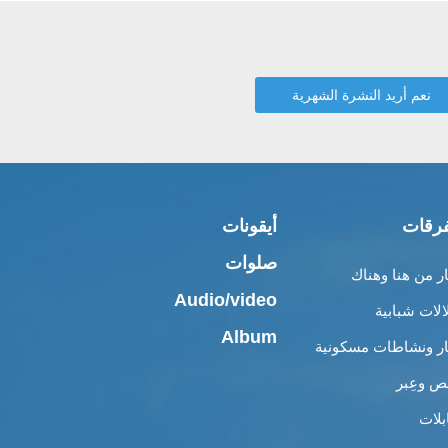
رقات
أيقونات
صلوات
ار من هنا وهناك
Audio/video
الات شبابية
Album
ار ونشاطات مسكونية
 وعِبر
بلات