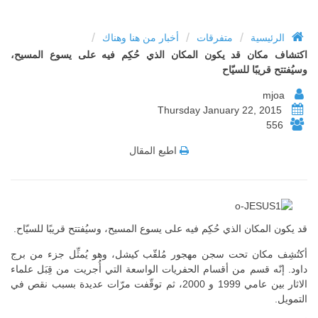
/
/
/
الرئيسية
متفرقات
أخبار من هنا وهناك
اكتشاف مكان قد يكون المكان الذي حُكِم فيه على يسوع المسيح،
وسيُفتتح قريبًا للسيّاح
mjoa
Thursday January 22, 2015
556
اطبع المقال
قد يكون المكان الذي حُكِم فيه على يسوع المسيح، وسيُفتتح قريبًا للسيّاح.
أكتُشِف مكان تحت سجن مهجور مُلقّب كيشل، وهو يُمثِّل جزء من برج
داود. إنّه قسم من أقسام الحفريات الواسعة التي أُجريت من قِبَل علماء
الاثار بين عامي 1999 و 2000، ثم توقّفت مرّات عديدة بسبب نقص في
التمويل.