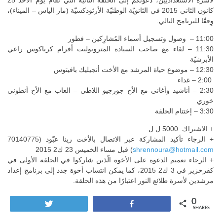
لأسرة الاستعداديين، دعوتَكم إلی الحلقة الثانية الّتي تُقام يوم الأحد 25
كانون الثاني 2015 في الثانويّة الوطنيّة الأرثوذكسيّة (مار الياس – الميناء)،
وِفقًا للبرنامج التالي:
11:00 – وصول وتسجيل أسماء المُشارِكين – فطور
11:30 – لقاء مع صاحب السيادة المتروبوليت أفرام كرياكوس راعي
الأبرشيّة
12:30 – موضوع حياة المرشد مع الأخت أنجيليك بافيتوس
2:00 – غداء
2:30 – أناشيد وأغاني مع الأخ جورجيو اللاطي – العاب مع الأخ أنطوني
خوري
3:30 – إختتام الحلقة
+ الاشتراك: 5000 ل.ل.
+ الرجاء تأكيد المشاركة عبر الاتصال بالأخت رينا عبّود (70140775
shrennoura@hotmail.com
) قبل مساء الخميس 23 ك2 2015
+ الرجاء تعميم الدعوة على الأخوة الّذين شاركوا في الحلقة الأولى في
كفرحزير في 3 ك2 2015، كما يمكن انتساب أخوة جدد إلى برنامج إعداد
مرشدين لأسرة طلائع النور اعتبارًا من هذه الحلقة.
0
Tweet
Share
SHARES