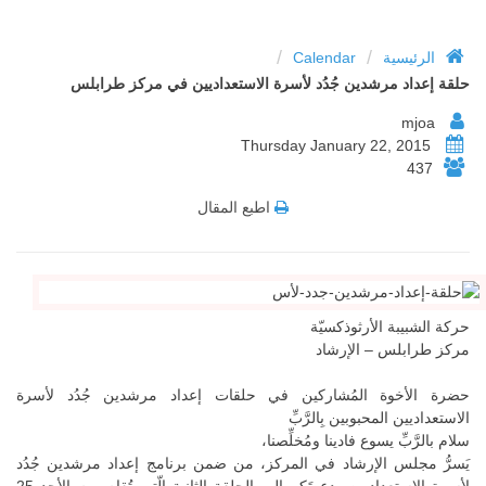
/
/
الرئيسية
Calendar
حلقة إعداد مرشدين جُدُد لأسرة الاستعداديين في مركز طرابلس
mjoa
Thursday January 22, 2015
437
اطبع المقال
حركة الشبيبة الأرثوذكسيّة
مركز طرابلس – الإرشاد
حضرة الأخوة المُشاركين في حلقات إعداد مرشدين جُدُد لأسرة
الاستعداديين المحبوبين بِالرَّبِّ
سلام بالرَّبِّ يسوع فادينا ومُخلِّصنا،
يَسرُّ مجلس الإرشاد في المركز، من ضمن برنامج إعداد مرشدين جُدُد