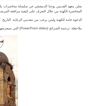
يعلن معهد القديس يوحنا الدمشقي عن سلسلة محاضرات يلقيها
المحاضرة الكهنة من خلال التعرف على كيفية مرافقة المرضى 
الدعوة عامة للكهنة ولمن يرغب من مقدمي الرعاية. التاريخ: 27 شباط (10-1، و3-5) والسبت 28 شباط (10-1)
ملاحظة: ترجمة الشرائح (PowerPoint slides) التي سيعرضها المحاضر مؤمنة