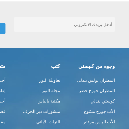
وجوه من كنيستي
كتب
متف
المطران بولس بندلي
تعاونيّة النور
أخب
المطران جورج خضر
مجلة النور
إطل
كوستي بندلي
مكتبة بانياس
أخب
الأب جورج مسّوح
منشورات دير الحرف
قصص
الأب الياس مرقص
التراث الأبائي
مقا