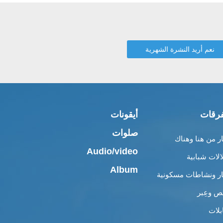
رقات
أيقونات
صلوات
ار من هنا وهناك
Audio/video
الات شبابية
Album
ار ونشاطات مسكونية
 وعِبر
بلات