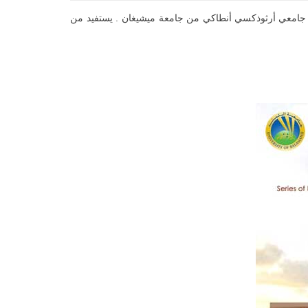
اذ جامعي أرثوذكسي أنطاكي من جامعة ميشيغان . يستفيد من