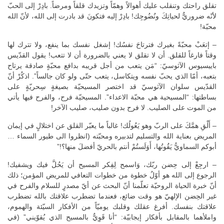
تقلق راحتك وتنقلب عليك أهوالاً وهمّاً وتزيدك قلقاً ومرضاً. بادِرْ إلى الحبّ
لأنّه ضروريٌّ لحياتِكَ ونُضُوجِك! بادِرْ إليه فتكونَ قد بادرت إلى الله، لأنّ الله
محبّة!
– إتعَبْ محبّةً بغيرك فترتاحَ نفسُك! إشغل نفسك بما ينفع، ولا تترك لها
وقتاً فارغاً للقلق. أن لا تقلق لا يعني بالضرورة أن لا تتعب! يقول القدّيس
باييسيوس الآثوسيّ: “مَن يتعب من أجل قريبه بدافع محبّةٍ صادقة يرتاح
بتعبه، أمّا الذي يحبّ نفسه ويتكاسل، يتعب حتّى ولو كان جالساً”. اذكُرْ أنّ
القدّيس سلوان الآثوسيّ قد اختصر المسيحيّة بصيغةٍ سِحريّةٍ على
بساطتها: “المسيحية هي محبّة الاعداء”. المسيحيّة فرح، والفرح فيها يأتي
من الموت على الصليب. لا فرح بدون صليب، صليب الآخر!
– أَلْقِ همَّكَ على الربّ وهو يَعُولُك! غالباً ما يعبّر القلق عن اختلالٍ في إيمان
المريض بعناية الله والتسليم لتدبيره ومحبّته (انظروا الى طيور السماء …
أبوكم السماويُّ يَقُوتُها، أَوَلَستُمْ أنتم بالحريّ أفضلَ منها؟!”
– ارجِعْ إلى حِضن ربّك، وَاسمح لِفِكر المسيح أن يَحُلَّ فيك ويشفيك!
الرجوع إلى الله هو أوّلُ خطوة من خطوات التعافي للمريض المؤمن؛ ذلك
أنّ خبرة الحياة الروحيّة تعلّمنا أنّ البحث عن أيّ مصدرٍ للسلام والفرح في
غير الحِضن الإلهيّ هو وقت ضائع، فعندما تضطرب علاقتك بالله تضطرب
علاقتك بنفسك. أفرغ عقلك وقلبك يوميّاً من الأفكار السيّئة والهموم،
واملأهما بالمقابل بأفكار إيجابيّة: “أنا قَوِيٌّ بالمسيح الذي يُقوّيني” (في