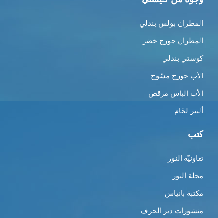
المطران بولس بندلي
المطران جورج خضر
كوستي بندلي
الأب جورج مسّوح
الأب الياس مرقص
ألبير لحّام
كتب
تعاونيّة النور
مجلة النور
مكتبة بانياس
منشورات دير الحرف