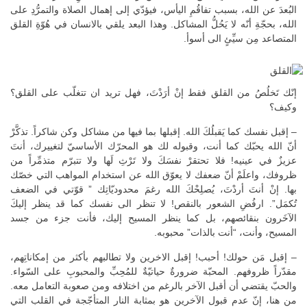
البُعدَ عن الله، بسبب تفاقُمِ اليأس، فيؤدّي إلى إهمال الصلاة والتمرُّدِ على
الله، بحجّةِ أنّه لا يَحُلُّ المشاكل. وهذا البعد يلقي بالانسان في هُوّةِ القلق
المتصاعد مِن سيِّئٍ الى أسوأ.
إنّك تَخلُصُ من القلق فقط إنْ أرَدْتَ، فهل تريد ان تتغلّب على القلق؟
وكيف؟
– إقبل نفسك كما يَقبلُكَ الله. إقبلها بما فيها من مشاكل وكن شاكراً. تذكَّرْ
أنّ الله يحبّك كما أنت، وقبوله لك هو المحرّك الأساسيّ لتغييرك، أنتَ
عزيزٌ في عينيه! فلا تحتقرْ نفسَكَ ولا تَرْثِ لَها ولا تتبرّم متذمِّراً من
ظروفك، واعلَمْ أنّ ضعفك لا يعوّق الله عن استخدام المواهب التي خصّك
بها. إنْ أنتَ أردْتَ، يُصلِحْكَ الله رغمَ محدوديّاتِك ” قوّتي في الضعف
تُكمَل”. ارفُضِ الشعور بالنقص! لا تنظر الى نفسك كما قد ينظر إليكَ
الآخَرون بنقائصهم، بل كما ينظر المسيح إليك، فأنت جزء من جسد
المسيح، وأنت، “أنت بالذات” محبوبه.
– إقبل مَن حولك! أحبب! إقبل الاخرين ولا تطالبهم بأكثر من إمكاناتِهم،
مقدّراً ظروفهم. المحبّة ضرورةٌ حياتيّةٌ للمُحِبِّ والمحبوبِ على السّواء.
والحبّ يقتضي أن أقبل الآخر بالرغم من اختلافه ومن صعوبة التعامل معه.
من هنا، إنّ عدم قبول الآخرين هو بمثابة النار المتأجّجة في القلب التي