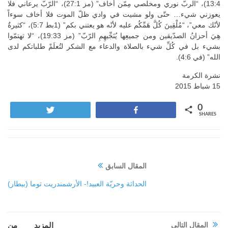
13:4)، “الربّ نوري ومخلصي مِمّن أخاف” (مز 27:1)، “الرّبّ يرعاني فلا
يعوزني شيء… حتّى ولو مشيت في وادي ظلّ الموت فلا أخاف سوءاً
لأنّك معي”، “مُلْقِينَ كُلَّ هَمِّكُم عليه لأنّه هو يعتني بكم” (1بط 5:7)، “كثيرةٌ
هِيَ أحزانُ الصدّيقين ومن جميعِها يُنَجِّيهِمِ الرّبّ” (مز 19:33)، “لا تهتمّوا
بشيء بل في كُلِّ شيء بالصلاة والدعاء مع الشكر لتُعلَمْ طلباتكم لدى
الله” (في 4:6).
نشرة الكرمة
15 شباط 2015
0
Tweet
Share
SHARES
المقال السابق
الحداثة وحريّة العبيد!- الأرشمندريت توما (بيطار)
المقال التالي
المزيد من