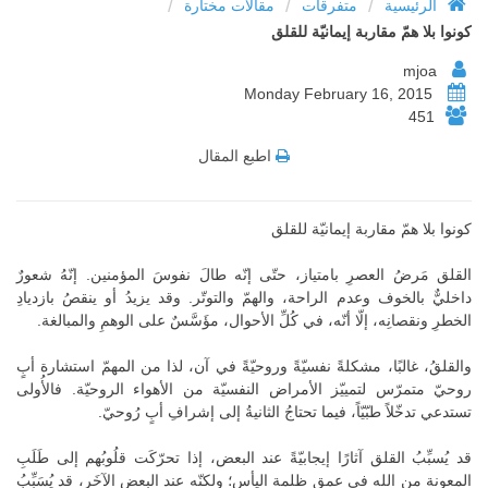
/
/
/
الرئيسية
متفرقات
مقالات مختارة
كونوا بلا همّ مقاربة إيمانيّة للقلق
mjoa
Monday February 16, 2015
451
اطبع المقال
كونوا بلا همّ مقاربة إيمانيّة للقلق
القلق مَرضُ العصرِ بامتياز، حتّى إنّه طالَ نفوسَ المؤمنين. إنّهُ شعورٌ
داخليٌّ بالخوف وعدم الراحة، والهمّ والتوتّر. وقد يزيدُ أو ينقصُ بازديادِ
الخطرِ ونقصانِه، إلّا أنّه، في كُلِّ الأحوال، مؤَسَّسٌ على الوهمِ والمبالغة.
والقلقُ، غالبًا، مشكلةً نفسيّةً وروحيّةً في آن، لذا من المهمّ استشارة أبٍ
روحيّ متمرّس لتمييّز الأمراض النفسيّة من الأهواء الروحيّة. فالأُولى
تستدعي تدخّلاً طبّيّاً، فيما تحتاجُ الثانيةُ إلى إشرافِ أبٍ رُوحيّ.
قد يُسبِّبُ القلق آثارًا إيجابيّةً عند البعض، إذا تحرّكَت قلُوبُهم إلى طَلَبِ
المعونة من الله في عمق ظلمة اليأس؛ ولكنّه عند البعضِ الآخَر، قد يُسَبِّبُ