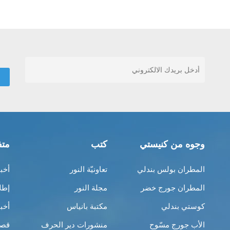
وجوه من كنيستي
كتب
متف
المطران بولس بندلي
تعاونيّة النور
أخب
المطران جورج خضر
مجلة النور
إطل
كوستي بندلي
مكتبة بانياس
أخب
الأب جورج مسّوح
منشورات دير الحرف
قصص