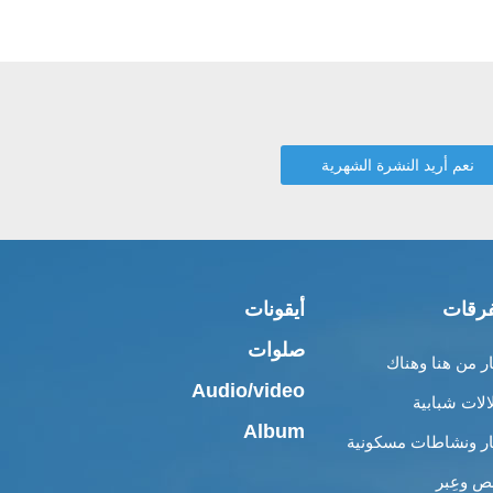
رقات
أيقونات
صلوات
ار من هنا وهناك
Audio/video
الات شبابية
Album
ار ونشاطات مسكونية
 وعِبر