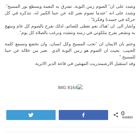
وشدد على ان” الصوم زمن التوبة، تشرق به النعمة ويسطع نور المسيح”.
وشدد على انه “عندما نصوم نعبر لله عن حبنا الكبير له، نتذكره في كل
حركة في جسدنا وفكرنا” .
واشار الى ان “هناك نعم تعطى للصائم، لذلك نفرح بالصوم كل عام ونبتهج
به ونشعر بفرح ملكوتي في زمنه ونتشدد ونرغب بالصلاة كل يوم”.
وختم بان الايمان ان “نحب المسيح وكل انسان، وان نخضع ونسمع كلمة
الحبيب. بحيث ان الصوم هو زمن التوبة الذي نعبر من خلاله عن حبنا
للمسيح.”
وقد استقبل الارشمندريت المهنئين في قاعة الدير الاثرية.
0
Tweet
Share
SHARES