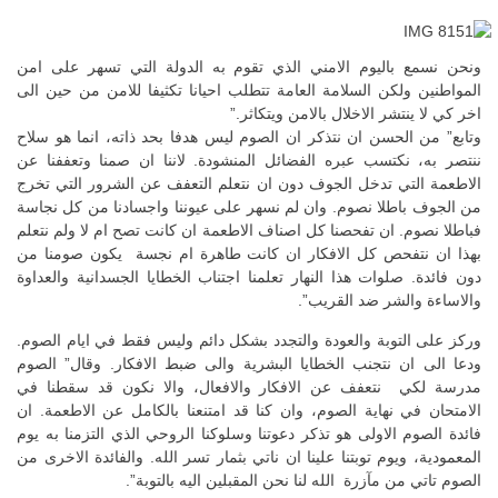
ونحن نسمع باليوم الامني الذي تقوم به الدولة التي تسهر على امن
المواطنين ولكن السلامة العامة تتطلب احيانا تكثيفا للامن من حين الى
اخر كي لا ينتشر الاخلال بالامن ويتكاثر.”
وتابع” من الحسن ان نتذكر ان الصوم ليس هدفا بحد ذاته، انما هو سلاح
ننتصر به، نكتسب عبره الفضائل المنشودة. لاننا ان صمنا وتعففنا عن
الاطعمة التي تدخل الجوف دون ان نتعلم التعفف عن الشرور التي تخرج
من الجوف باطلا نصوم. وان لم نسهر على عيوننا واجسادنا من كل نجاسة
فباطلا نصوم. ان تفحصنا كل اصناف الاطعمة ان كانت تصح ام لا ولم نتعلم
بهذا ان نتفحص كل الافكار ان كانت طاهرة ام نجسة يكون صومنا من
دون فائدة. صلوات هذا النهار تعلمنا اجتناب الخطايا الجسدانية والعداوة
والاساءة والشر ضد القريب”.
وركز على التوبة والعودة والتجدد بشكل دائم وليس فقط في ايام الصوم.
ودعا الى ان نتجنب الخطايا البشرية والى ضبط الافكار. وقال” الصوم
مدرسة لكي نتعفف عن الافكار والافعال، والا نكون قد سقطنا في
الامتحان في نهاية الصوم، وان كنا قد امتنعنا بالكامل عن الاطعمة. ان
فائدة الصوم الاولى هو تذكر دعوتنا وسلوكنا الروحي الذي التزمنا به يوم
المعمودية، ويوم توبتنا علينا ان ناتي بثمار تسر الله. والفائدة الاخرى من
الصوم تاتي من مآزرة الله لنا نحن المقبلين اليه بالتوبة”.