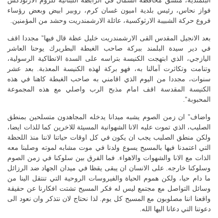
البلمندية، منسق محافظة الشمال في الرابطة اللبنانية للروم الارثوذكس
فواز نحاس، رئيس بلدية اميون غسان كرم، روبير ابيض وبعض رؤساء
فروع حركة الشبيبة الارثوكسية، عائلة الارشمندريت وحشد من المؤمنين.
بعد الانجيل المقدس القى الارشمندريت خليل عظة قال فيها” مجددا اقف
في دير سيدة البلمند ببركة صاحب الغبطة البطريرك يوحنا العاشر
اليازجي، الذي ابتهجت الكنيسة بتراسه على السدة الانطاكية الرسولية،
وتنامت وتكاثرت آمالنا به، فهو بركة لهذه الكنيسة المعذبة. بعد عشر
سنوات، مجددا من اليوم الذي اقامني به صاحب الغبطة كاهنا في هذه
الكنيسة المقدسة اقف امام مذبح الرب واصلي مع هذه المجموعة
المحبوبة”.
واضاف” ان زمن الصوم يشبه ميدانا يدخله المجاهدون متسلحين بمنطق
الصليب، الذي تموت عليه الانا الشهوانية المسيئة للاخرين كما للذات ايضا،
ولكن منطق الصليب يجب ان يكون في كل اوقات حياتنا لاننا منذ اللحظة
التي اعتمدنا فيها بالمسيح يسوع ولدنا في موت مشابه لموته وصلبنا معه
الذات مع الانا والشهوات والاهواء. فما الفرق بين سلوكنا في زمن الصوم
وسلوكنا خارجه. على الانسان ان يبقى يقظا في ميدان الجهاد ضد الرزائل
ما دام حيا، ولكن هموم الحياة والفيروسات الروحية التي تنتقل الينا من
وسائل التواصل مع مجتمع ليس له فكر المسيح تشتت افكارنا عن حقيقة
واقعنا اننا مصلوبون مع المسيح كل يوم. لذا نحتاج لان نتذكر وان نعود الى
دعوتنا التي دعانا اليها الله.