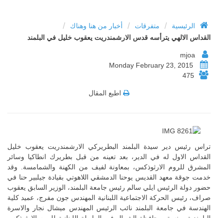
/
/
/
الرئيسية
متفرقات
أخبار من هنا وهناك
القداس الالهي يترأسه قدس الارشمندريت يعقوب خليل في البلمند‏
mjoa
Monday February 23, 2015
475
اطبع المقال
تراس رئيس دير سيدة البلمند البطريركي الارشمندريت يعقوب خليل
القداس الاول له في الدير، بعد تعينه من قبل بطريرك انطاكيا وسائر
المشرق للروم الارثوذكس، بمعاونة لفيف من الكهنة والشمامسة. وقد
خدمت جوقة معهد القديس يوحنا الدمشقي اللاهوتي بقيادة جيلبير حنا في
حضور دولة الرئيس ايلي سالم رئيس جامعة البلمند، الوزير السابق يعقوب
صراف، رئيس الحركة الاجتماعية اللبنانية المهندس جون مفرج، عميد كلية
الهندسة في جامعة البلمند نائب الرئيس المهندس ميشال نجار والاسرة