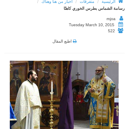
/
/
/
الرئيسية
متفرقات
أخبار من هنا وهناك
رسامة الشماس بطرس الخوري كاهنًا
mjoa
Tuesday March 10, 2015
522
اطبع المقال