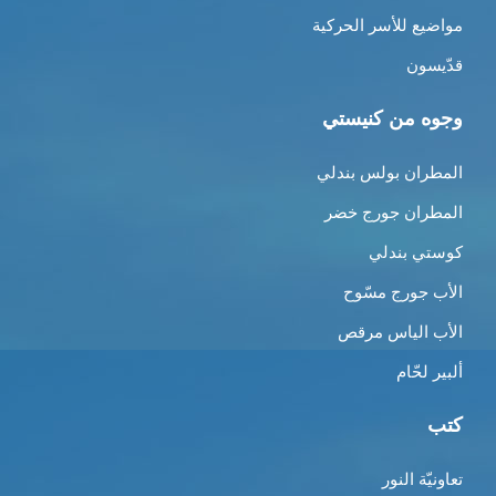
مواضيع للأسر الحركية
قدّيسون
وجوه من كنيستي
المطران بولس بندلي
المطران جورج خضر
كوستي بندلي
الأب جورج مسّوح
الأب الياس مرقص
ألبير لحّام
كتب
تعاونيّة النور