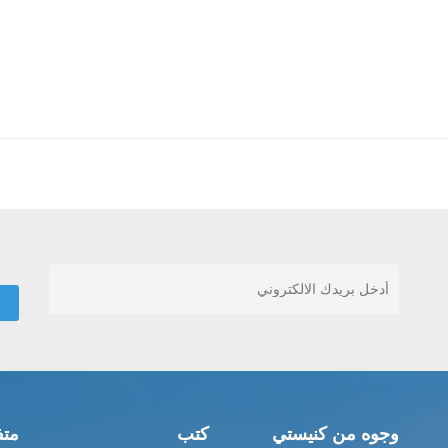
وجوه من كنيستي
كتب
متف