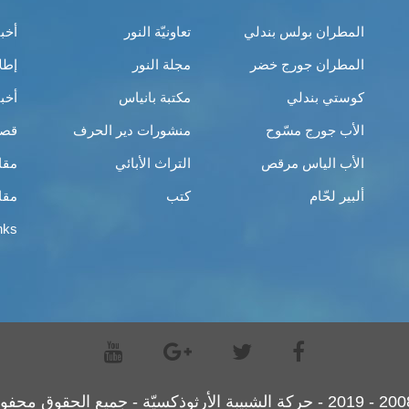
المطران بولس بندلي
تعاونيّة النور
أخب
المطران جورج خضر
مجلة النور
إطل
كوستي بندلي
مكتبة بانياس
أخب
الأب جورج مسّوح
منشورات دير الحرف
قصص
الأب الياس مرقص
التراث الأبائي
مقا
ألبير لحّام
كتب
مقا
nks